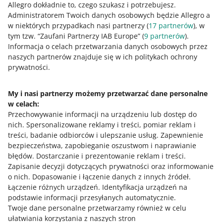
Allegro dokładnie to, czego szukasz i potrzebujesz.
dłużej niż 360 dni
Administratorem Twoich danych osobowych będzie Allegro a
w niektórych przypadkach nasi partnerzy (
17
partnerów
), w
Opłata netto za m3 na dzień
49,99 zł
tym tzw. “Zaufani Partnerzy IAB Europe” (
9
partnerów
).
Informacja o celach przetwarzania danych osobowych przez
naszych partnerów znajduje się w ich politykach ochrony
Opłatę za magazynowanie produktu przestajemy
prywatności.
naliczać, gdy wyślemy go do kupującego.
My i nasi partnerzy możemy przetwarzać dane personalne
w celach:
Niezgodności w dostawie
Przechowywanie informacji na urządzeniu lub dostęp do
nich
.
Spersonalizowane reklamy i treści, pomiar reklam i
Zapłacisz
0,99 zł
za każdą sztukę produktu:
treści, badanie odbiorców i ulepszanie usług
.
Zapewnienie
którego nie mieliśmy wcześniej w Magazynie Allegro i
bezpieczeństwa, zapobieganie oszustwom i naprawianie
nie znajdujemy jego kodu EAN (GTIN)
błędów
.
Dostarczanie i prezentowanie reklam i treści
.
Zapisanie decyzji dotyczących prywatności oraz informowanie
dla którego nie masz aktywnej oferty i dlatego nie
o nich
.
Dopasowanie i łączenie danych z innych źródeł
.
jesteśmy w stanie połączyć go z Twoim asortymentem.
Łączenie różnych urządzeń
.
Identyfikacja urządzeń na
podstawie informacji przesyłanych automatycznie
.
Twoje dane personalne przetwarzamy również w celu
Rozbieżności w przyjęciu do Magazynu
ułatwiania korzystania z naszych stron