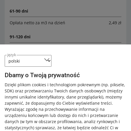
61-90 dni
Opłata netto za m3 na dzień
2,49 zł
91-120 dni
Opłata netto za m3 na dzień
6,49 zł
język
121-150 dni
Opłata netto za m3 na dzień
14,99 zł
Dbamy o Twoją prywatność
Dzięki plikom cookies i technologiom pokrewnym
(np. piksele,
151-180 dni
SDK)
oraz przetwarzaniu Twoich danych osobowych
(między
innymi unikalne identyfikatory, dane przeglądarki)
, możemy
Opłata netto za m3 na dzień
19,99 zł
zapewnić, że dopasujemy do Ciebie wyświetlane treści.
Wyrażając zgodę na przechowywanie informacji na
181-360 dni
urządzeniu końcowym lub dostęp do nich i przetwarzanie
danych (w tym w obszarze profilowania, analiz rynkowych i
Opłata netto za m3 na dzień
29,99 zł
statystycznych) sprawiasz, że łatwiej będzie odnaleźć Ci w