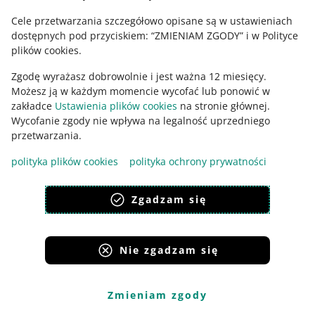
Allegro
Cele przetwarzania szczegółowo opisane są w ustawieniach
Wyróżniamy trzy rodzaje opłat za rozbieżności:
dostępnych pod przyciskiem: “ZMIENIAM ZGODY” i w Polityce
plików cookies.
jakościowe
– dotyczą produktów, które zostały
wysłane do Magazynu Allegro, ale nie zostały
Zgodę wyrażasz dobrowolnie i jest ważna 12 miesięcy.
wskazane w awizo.
Przykład
: sprzedający
Możesz ją w każdym momencie wycofać lub ponowić w
zadeklarował w awizo, że wyśle 5 doniczek, a
zakładce
Ustawienia plików cookies
na stronie głównej.
dostarczył 5 długopisów.
Wycofanie zgody nie wpływa na legalność uprzedniego
przetwarzania.
ilościowe
– dotyczą produktów, które zostały wysłane
do Magazynu Allegro w ilości większej, niż wskazana w
polityka plików cookies
polityka ochrony prywatności
awizo. Nie naliczamy opłat za braki.
Przykład
:
sprzedający zadeklarował w awizo, że wyśle 30
swetrów, a wysłał 55.
Zgadzam się
regulaminowe
– dotyczą produktów, które zostały
wysłane do Magazynu Allegro, ale zgodnie z
regulaminem usługi nie możemy ich przyjąć.
Przykład
:
Nie zgadzam się
sprzedający wysłał produkty, które przekraczają
maksymalną objętość.
Zmieniam zgody
Opłaty za rozbieżności naliczamy za każdą sztukę