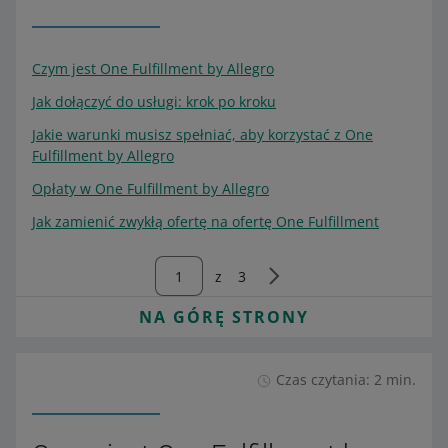
Czym jest One Fulfillment by Allegro
Jak dołączyć do usługi: krok po kroku
Jakie warunki musisz spełniać, aby korzystać z One
Fulfillment by Allegro
Opłaty w One Fulfillment by Allegro
Jak zamienić zwykłą ofertę na ofertę One Fulfillment
z
3
NA GÓRĘ STRONY
Czas czytania: 2 min.