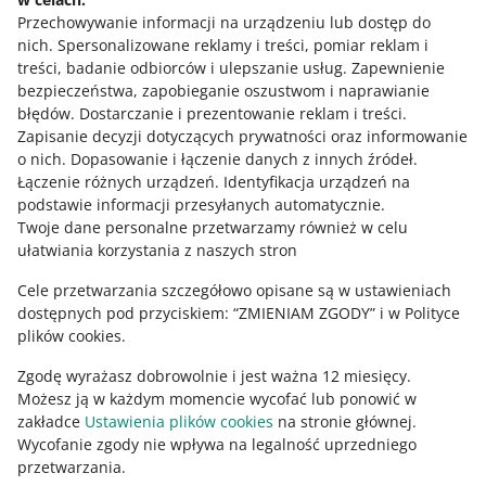
sprzedaży internetowej - Wojciech
Potrzebujesz pomocy?
Przechowywanie informacji na urządzeniu lub dostęp do
Małagocki
nich
.
Spersonalizowane reklamy i treści, pomiar reklam i
Skontaktuj się z nami
treści, badanie odbiorców i ulepszanie usług
.
Zapewnienie
PODCAST
bezpieczeństwa, zapobieganie oszustwom i naprawianie
012: Trendy logistyczne w sprzedaży
błędów
.
Dostarczanie i prezentowanie reklam i treści
.
internetowej - Arkadiusz Kawa
Zapisanie decyzji dotyczących prywatności oraz informowanie
Zapytaj społeczność
o nich
.
Dopasowanie i łączenie danych z innych źródeł
.
Łączenie różnych urządzeń
.
Identyfikacja urządzeń na
PODCAST
podstawie informacji przesyłanych automatycznie
.
Zajrzyj na Allegro Gadane
042: Logistyka w Czechach - Olza
Twoje dane personalne przetwarzamy również w celu
Logistic
ułatwiania korzystania z naszych stron
Cele przetwarzania szczegółowo opisane są w ustawieniach
PODCAST
dostępnych pod przyciskiem: “ZMIENIAM ZGODY” i w Polityce
046: Logistyka w e-commerce -
plików cookies.
Krzysztof Wieczorek
Zgodę wyrażasz dobrowolnie i jest ważna 12 miesięcy.
Możesz ją w każdym momencie wycofać lub ponowić w
zakładce
Ustawienia plików cookies
na stronie głównej.
Wycofanie zgody nie wpływa na legalność uprzedniego
Ta strona jest też dostępna w innych językach
przetwarzania.