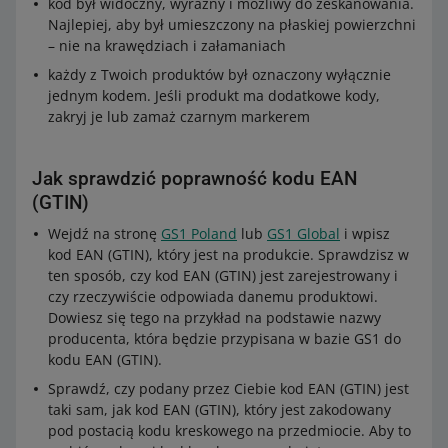
kod był widoczny, wyraźny i możliwy do zeskanowania.
Najlepiej, aby był umieszczony na płaskiej powierzchni
– nie na krawędziach i załamaniach
każdy z Twoich produktów był oznaczony wyłącznie
jednym kodem. Jeśli produkt ma dodatkowe kody,
zakryj je lub zamaż czarnym markerem
Jak sprawdzić poprawność kodu EAN
(GTIN)
Naklejka powinna mieć wymiary 100 x 100
Wejdź na stronę
GS1 Poland
lub
GS1 Global
i wpisz
mm. Jeśli opakowanie jest mniejsze,
kod EAN (GTIN), który jest na produkcie. Sprawdzisz w
możesz umieścić na nim naklejkę nie
ten sposób, czy kod EAN (GTIN) jest zarejestrowany i
mniejszą niż 100 mm x 70 mm (szerokość x
czy rzeczywiście odpowiada danemu produktowi.
wysokość).
Dowiesz się tego na przykład na podstawie nazwy
Jeśli wysyłasz baterie lub urządzenia
producenta, która będzie przypisana w bazie GS1 do
zawierające baterie w opakowaniach
kodu EAN (GTIN).
zbiorczych lub na paletach, zadbaj o to,
Sprawdź, czy podany przez Ciebie kod EAN (GTIN) jest
aby naklejki były widoczne. Jeśli nie jest to
taki sam, jak kod EAN (GTIN), który jest zakodowany
możliwe, umieść naklejkę również na
pod postacią kodu kreskowego na przedmiocie. Aby to
opakowaniu zbiorczym i oznacz je