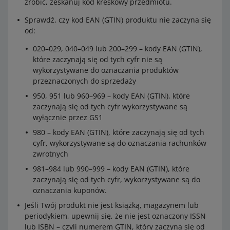
zrobić, zeskanuj kod kreskowy przedmiotu.
napisem: OPAKOWANIE ZBIORCZE (litery
powinny mieć wysokość nie mniejszą niż
Sprawdź, czy kod EAN (GTIN) produktu nie zaczyna się
12 mm).
od:
020–029, 040–049 lub 200–299 – kody EAN (GTIN),
które zaczynają się od tych cyfr nie są
Kiedy nie musisz umieszczać naklejki na
wykorzystywane do oznaczania produktów
opakowaniu
przeznaczonych do sprzedaży
Gdy w opakowaniu znajdują się wyłącznie urządzenia
950, 951 lub 960–969 – kody EAN (GTIN), które
zawierające baterie guzikowe (włącznie z płytkami
zaczynają się od tych cyfr wykorzystywane są
drukowanymi).
wyłącznie przez GS1
Gdy przesyłka składa się z maksymalnie dwóch
980 – kody EAN (GTIN), które zaczynają się od tych
opakowań, a w każdym z nich znajdują się nie więcej
cyfr, wykorzystywane są do oznaczania rachunków
niż 4 ogniwa lub 2 baterie w urządzeniu.
zwrotnych
Zadbaj również o to, aby w dokumencie przewozowym
981–984 lub 990–999 – kody EAN (GTIN), które
znalazł się zapis:
Przepis szczególny 188
– lub inny
zaczynają się od tych cyfr, wykorzystywane są do
numer przepisu, który ma zastosowanie dla danej
oznaczania kuponów.
baterii. Nie musisz go wpisywać, jeśli na opakowaniach
Jeśli Twój produkt nie jest książką, magazynem lub
nie będziesz umieszczać naklejek (czyli w sytuacjach
periodykiem, upewnij się, że nie jest oznaczony ISSN
opisanych powyżej).
lub ISBN – czyli numerem GTIN, który zaczyna się od