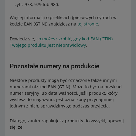
cyfr: 978, 979 lub 980.
Więcej informacji na temat transportu baterii i urządzeń
zawierających baterie znajdziesz w Umowie ADR
Więcej informacji o prefiksach (pierwszych cyfrach w
(znajdziesz ją na
tej stronie
w sekcji
Przepisy Umowy
kodzie EAN (GTIN)) znajdziesz na
tej stronie
.
ADR 2025 r.
) lub u doradcy ADR.
Dowiedz się,
co możesz zrobić, gdy kod EAN (GTIN)
Twojego produktu jest nieprawidłowy
.
Pozostałe numery na produkcie
Niektóre produkty mogą być oznaczone także innymi
numerami niż kod EAN (GTIN). Może to być na przykład
numer seryjny lub data ważności. Jeśli produkt, który
wyślesz do magazynu, jest oznaczony przynajmniej
jednym z nich, sprawdzimy go podczas przyjęcia.
Dlatego, zanim zapakujesz produkty do wysyłki, upewnij
się, że: