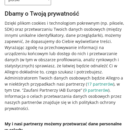
Poznaj One Fulfillment by Allegro
Dbamy o Twoją prywatność
Dzięki plikom cookies i technologiom pokrewnym
(np. piksele,
SDK)
oraz przetwarzaniu Twoich danych osobowych
(między
PODCAST
innymi unikalne identyfikatory, dane przeglądarki)
, możemy
025: Co zyskasz dołączając do One
zapewnić, że dopasujemy do Ciebie wyświetlane treści.
Fulfillment by Allegro? - Mateusz
Długokęcki
Wyrażając zgodę na przechowywanie informacji na
urządzeniu końcowym lub dostęp do nich i przetwarzanie
danych (w tym w obszarze profilowania, analiz rynkowych i
PODCAST
statystycznych) sprawiasz, że łatwiej będzie odnaleźć Ci w
031: One Fulfillment by Allegro ma już
rok - Martyna Menge-Jurska
Allegro dokładnie to, czego szukasz i potrzebujesz.
Administratorem Twoich danych osobowych będzie Allegro a
w niektórych przypadkach nasi partnerzy (
17
partnerów
), w
tym tzw. “Zaufani Partnerzy IAB Europe” (
PODCAST
9
partnerów
).
010: Metody dostaw na Allegro - Marta
Informacja o celach przetwarzania danych osobowych przez
Wójcicka
naszych partnerów znajduje się w ich politykach ochrony
prywatności.
WIĘCEJ
PODCAST
My i nasi partnerzy możemy przetwarzać dane personalne
011: Optymalizacja i automatyzacja w
w celach: