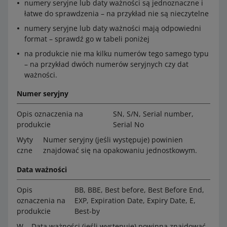
numery seryjne lub daty ważności są jednoznaczne i
łatwe do sprawdzenia – na przykład nie są nieczytelne
numery seryjne lub daty ważności mają odpowiedni
format – sprawdź go w tabeli poniżej
na produkcie nie ma kilku numerów tego samego typu
– na przykład dwóch numerów seryjnych czy dat
ważności.
Numer seryjny
Opis oznaczenia na
SN, S/N, Serial number,
produkcie
Serial No
Wyty
Numer seryjny (jeśli występuje) powinien
czne
znajdować się na opakowaniu jednostkowym.
Data ważności
Opis
BB, BBE, Best before, Best Before End,
oznaczenia na
EXP, Expiration Date, Expiry Date, E,
produkcie
Best-by
W
Data ważności (jeśli występuje) powinna znajdować