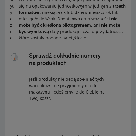
yt
się na opakowaniu jednostkowym w jednym z
trzech
y
formatów
: miesiąc/rok lub dzień/miesiąc/rok lub
c
miesiąc/dzień/rok. Dodatkowo data ważności
nie
z
może być określona piktogramem
, ani
nie może
n
być wynikową
daty produkcji i czasu przydatności,
e
które zostały podane na etykiecie.
Sprawdź dokładnie numery
na produktach
Jeśli produkty nie będą spełniać tych
warunków, nie przyjmiemy ich do
magazynu i odeślemy je do Ciebie na
Twój koszt.