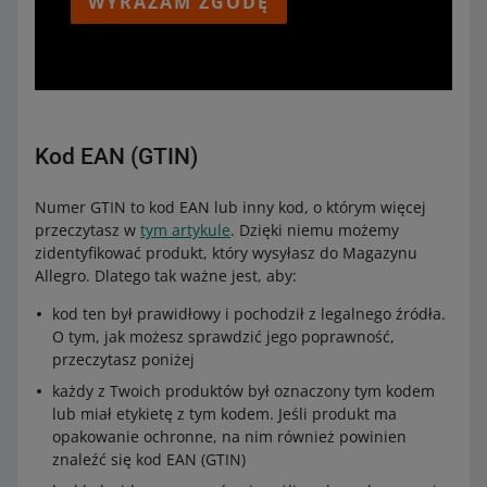
WYRAŻAM ZGODĘ
takiego produktu.
transportu.
Dowiedz się
, jak wystawić ofertę dla każdego z nich.
Produkty z tą samą datą ważności i tym samym
Zabezpiecz baterie przed zwarciem lub ewentualnym
numerem partii zapakuj do jednego kartonu. Nie
kontaktem z materiałem przewodzącym prąd (jeśli
umieszczaj produktów o różnych datach ważności i
znajduje się w tym samym opakowaniu). Dotyczy to w
numerach partii w jednym kartonie.
szczególności baterii, które nie są fabrycznie
zapakowane – w ich przypadku zapakuj je
Jeśli do końca daty ważności produktów zostanie mniej
Kod EAN (GTIN)
samodzielnie, na przykład w foliowy woreczek.
niż 60 dni – odeślemy je do Ciebie na Twój koszt.
Dodatkowo – jeśli będziemy mieć w magazynie inne
Każde opakowanie oznacz odpowiednią naklejką.
Numer GTIN to kod EAN lub inny kod, o którym więcej
Twoje produkty, które są niezdatne do sprzedaży –
przeczytasz w
tym artykule
. Dzięki niemu możemy
odeślemy je wszystkie w ramach jednej wysyłki.
W miejscu oznaczonym gwiazdką umieść
zidentyfikować produkt, który wysyłasz do Magazynu
numer UN (poprzedzony literami: UN)
Allegro. Dlatego tak ważne jest, aby:
odpowiedni dla baterii, które znajdują się
kod ten był prawidłowy i pochodził z legalnego źródła.
w opakowaniu. Sprawdzisz je w tej
tabeli
.
O tym, jak możesz sprawdzić jego poprawność,
przeczytasz poniżej
każdy z Twoich produktów był oznaczony tym kodem
lub miał etykietę z tym kodem. Jeśli produkt ma
opakowanie ochronne, na nim również powinien
znaleźć się kod EAN (GTIN)