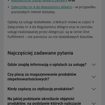
Regulaminie Usługi Allegro Delivery
oraz
Załączniku nr 4 do Regulaminu Allegro
– w przypadku
pozostałych metod dostawy.
Opłaty za usługi dodatkowe, o których mowa w części V
Załącznika nr 4 do Regulaminu Allegro oraz w cenniku
usługi realizowanej przez Allegro.pl, są w cenie One
Fulfillment – nie ponosisz za nie dodatkowych kosztów.
Najczęściej zadawane pytania
Gdzie znajdę informację o opłatach za usługę?
Czy płacę za magazynowanie produktów
Wszystkie informacje o opłatach za usługę, które
niepełnowartościowych?
rozliczasz bezpośrednio z nami, znajdziesz w zakładce
Rozliczenia z Allegro
.
Kiedy zapłacę za utylizację produktów?
Nie. Wszystkie produkty niepełnowartościowe
przechowujemy bezpłatnie, do momentu aż nie
Opłaty pokazujemy w ujęciu dziennym. Oznacza to, że
Na jakiej podstawie określacie objętość
odeślemy ich do Ciebie. Jeśli produkty te będą
Za utylizację produktów zapłacisz, gdy zostały
wszystkie opłaty tego samego typu z danego dnia
produktów, na podstawie których naliczacie
uszkodzone na tyle, że nie będziemy w stanie ich odesłać