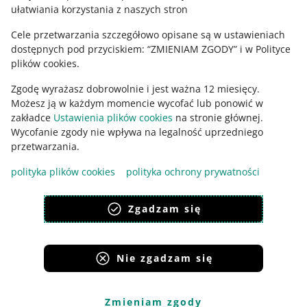
ułatwiania korzystania z naszych stron
Cele przetwarzania szczegółowo opisane są w ustawieniach
PODCAST
dostępnych pod przyciskiem: “ZMIENIAM ZGODY” i w Polityce
046: Logistyka w e-commerce -
plików cookies.
Krzysztof Wieczorek
Zgodę wyrażasz dobrowolnie i jest ważna 12 miesięcy.
Możesz ją w każdym momencie wycofać lub ponowić w
zakładce
Ustawienia plików cookies
na stronie głównej.
Wycofanie zgody nie wpływa na legalność uprzedniego
Ta strona jest też dostępna w innych językach
przetwarzania.
polityka plików cookies
polityka ochrony prywatności
wygląd:
motyw jasny
Zgadzam się
Nie zgadzam się
Serwisy Grupy Allegro
Allegro.cz
Allegro.sk
Allegro.hu
Onedelivery.cz
Zmieniam zgody