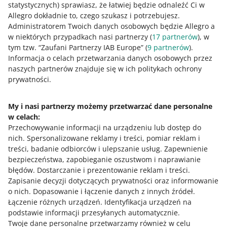
statystycznych) sprawiasz, że łatwiej będzie odnaleźć Ci w
031: One Fulfillment by Allegro ma już
rok - Martyna Menge-Jurska
Allegro dokładnie to, czego szukasz i potrzebujesz.
Administratorem Twoich danych osobowych będzie Allegro a
w niektórych przypadkach nasi partnerzy (
17
partnerów
), w
tym tzw. “Zaufani Partnerzy IAB Europe” (
PODCAST
9
partnerów
).
010: Metody dostaw na Allegro - Marta
Informacja o celach przetwarzania danych osobowych przez
Wójcicka
naszych partnerów znajduje się w ich politykach ochrony
prywatności.
WIĘCEJ
PODCAST
My i nasi partnerzy możemy przetwarzać dane personalne
011: Optymalizacja i automatyzacja w
w celach:
sprzedaży internetowej - Wojciech
Potrzebujesz pomocy?
Przechowywanie informacji na urządzeniu lub dostęp do
Małagocki
nich
.
Spersonalizowane reklamy i treści, pomiar reklam i
Skontaktuj się z nami
treści, badanie odbiorców i ulepszanie usług
.
Zapewnienie
PODCAST
bezpieczeństwa, zapobieganie oszustwom i naprawianie
012: Trendy logistyczne w sprzedaży
błędów
.
Dostarczanie i prezentowanie reklam i treści
.
internetowej - Arkadiusz Kawa
Zapisanie decyzji dotyczących prywatności oraz informowanie
Zapytaj społeczność
o nich
.
Dopasowanie i łączenie danych z innych źródeł
.
Łączenie różnych urządzeń
.
Identyfikacja urządzeń na
PODCAST
podstawie informacji przesyłanych automatycznie
.
Zajrzyj na Allegro Gadane
042: Logistyka w Czechach - Olza
Twoje dane personalne przetwarzamy również w celu
Logistic