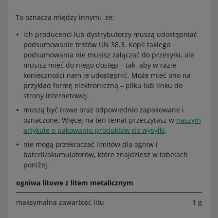
To oznacza między innymi, że:
ich producenci lub dystrybutorzy muszą udostępniać
podsumowanie testów UN 38.3. Kopii takiego
podsumowania nie musisz załączać do przesyłki, ale
musisz mieć do niego dostęp – tak, aby w razie
konieczności nam je udostępnić. Może mieć ono na
przykład formę elektroniczną – pliku lub linku do
strony internetowej.
muszą być nowe oraz odpowiednio zapakowane i
oznaczone. Więcej na ten temat przeczytasz w
naszym
artykule o pakowaniu produktów do wysyłki
.
nie mogą przekraczać limitów dla ogniw i
baterii/akumulatorów, które znajdziesz w tabelach
poniżej.
ogniwa litowe z litem metalicznym
maksymalna zawartość litu
1 g