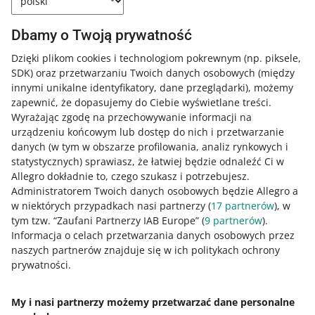
Jeśli nie –
dowiedz się więcej
na temat
produktów niebezpiecznych w One
Dbamy o Twoją prywatność
Fulfillment by Allegro lub skontaktuj się ze
swoim opiekunem biznesowym.
Dzięki plikom cookies i technologiom pokrewnym
(np. piksele,
SDK)
oraz przetwarzaniu Twoich danych osobowych
(między
innymi unikalne identyfikatory, dane przeglądarki)
, możemy
Najczęściej zadawane pytania
zapewnić, że dopasujemy do Ciebie wyświetlane treści.
Wyrażając zgodę na przechowywanie informacji na
urządzeniu końcowym lub dostęp do nich i przetwarzanie
Po kliknięciu [wyślij formularz] widzę komunikat:
danych (w tym w obszarze profilowania, analiz rynkowych i
Dane produktu zostały uzupełnione. Co to
statystycznych) sprawiasz, że łatwiej będzie odnaleźć Ci w
znaczy?
Allegro dokładnie to, czego szukasz i potrzebujesz.
Mój produkt nie zawiera baterii, jednak został
Administratorem Twoich danych osobowych będzie Allegro a
Ten komunikat oznacza, że inny sprzedający w One
uznany za potencjalnie niebezpieczny. Nie mogę
w niektórych przypadkach nasi partnerzy (
17
partnerów
), w
Fulfillment wypełnił już formularz dla tego produktu.
więc utworzyć awizo dla tego produktu, zanim
tym tzw. “Zaufani Partnerzy IAB Europe” (
9
partnerów
).
Mamy więc informacje na jego temat i możemy ocenić,
nie wypełnię formularza. Co mam zrobić?
Informacja o celach przetwarzania danych osobowych przez
czy przyjmiemy ten produkt do magazynu. Kliknij
naszych partnerów znajduje się w ich politykach ochrony
[zamknij formularz] i przejdź do tworzenia awizo. Jeśli
Jak mogę sprawdzić, czy mój produkt podlega
Skontaktuj się z nami
.
prywatności.
będziemy mogli przyjąć ten produkt, utworzysz dla niego
przepisom ADR?
awizo w standardowy sposób. Przy tym produkcie nie
będziemy już wyświetlać żółtej ikony wykrzyknika.
Takie informacje możesz uzyskać od producenta lub
My i nasi partnerzy możemy przetwarzać dane personalne
dystrybutora. Informacje o tym, czy produkt podlega