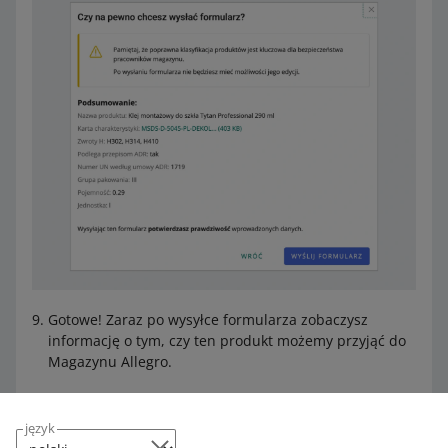
Gotowe! Zaraz po wysyłce formularza zobaczysz
informację o tym, czy ten produkt możemy przyjąć do
Magazynu Allegro.
Jeśli tak – utwórz awizo i wyślij go
magazynu.
język