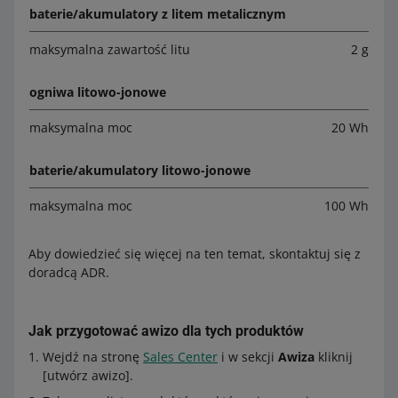
baterie/akumulatory z litem metalicznym
maksymalna zawartość litu
2 g
ogniwa litowo-jonowe
maksymalna moc
20 Wh
baterie/akumulatory litowo-jonowe
maksymalna moc
100 Wh
Aby dowiedzieć się więcej na ten temat, skontaktuj się z
doradcą ADR.
Jak przygotować awizo dla tych produktów
Wejdź na stronę
Sales Center
i w sekcji
Awiza
kliknij
[utwórz awizo].