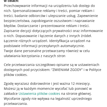
w celach:
Potrzebujesz pomocy?
przepisom ADR, znajdziesz również w karcie
Przechowywanie informacji na urządzeniu lub dostęp do
charakterystyki – w sekcji 14.
nich
.
Spersonalizowane reklamy i treści, pomiar reklam i
Skontaktuj się z nami
treści, badanie odbiorców i ulepszanie usług
.
Zapewnienie
bezpieczeństwa, zapobieganie oszustwom i naprawianie
błędów
.
Dostarczanie i prezentowanie reklam i treści
.
Zapisanie decyzji dotyczących prywatności oraz informowanie
Zapytaj społeczność
o nich
.
Dopasowanie i łączenie danych z innych źródeł
.
Łączenie różnych urządzeń
.
Identyfikacja urządzeń na
podstawie informacji przesyłanych automatycznie
.
Zajrzyj na Allegro Gadane
Twoje dane personalne przetwarzamy również w celu
ułatwiania korzystania z naszych stron
Cele przetwarzania szczegółowo opisane są w ustawieniach
dostępnych pod przyciskiem: “ZMIENIAM ZGODY” i w Polityce
plików cookies.
Zgodę wyrażasz dobrowolnie i jest ważna 12 miesięcy.
Możesz ją w każdym momencie wycofać lub ponowić w
zakładce
Ustawienia plików cookies
na stronie głównej.
Wycofanie zgody nie wpływa na legalność uprzedniego
Ta strona jest też dostępna w innych językach
przetwarzania.