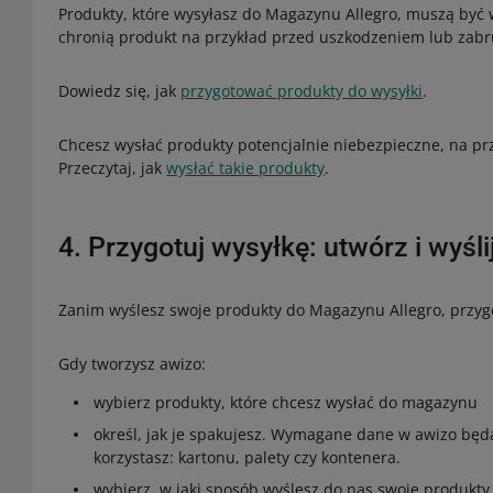
Produkty, które wysyłasz do Magazynu Allegro, muszą być 
chronią produkt na przykład przed uszkodzeniem lub zab
Dowiedz się, jak
przygotować produkty do wysyłki
.
Chcesz wysłać produkty potencjalnie niebezpieczne, na pr
Przeczytaj, jak
wysłać takie produkty
.
4. Przygotuj wysyłkę: utwórz i wyśli
Zanim wyślesz swoje produkty do Magazynu Allegro, przygot
Gdy tworzysz awizo:
wybierz produkty, które chcesz wysłać do magazynu
określ, jak je spakujesz. Wymagane dane w awizo będą 
korzystasz: kartonu, palety czy kontenera.
wybierz, w jaki sposób wyślesz do nas swoje produkty