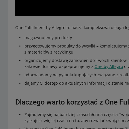
One Fulfillment by Allegro to nasza kompleksowa usługa lo
magazynujemy produkty
przygotowujemy produkty do wysyłki – kompletujemy
z materiałów z recyklingu
organizujemy dostawę zamówień do Twoich klientów – z
zakresie dostawy współpracujemy z
One by Allegro
or
odpowiadamy na pytania kupujących związane z real
dajemy Ci dostęp do aktualnych informacji o stanie
Dlaczego warto korzystać z One Fulf
Zajmujemy się najbardziej czasochłonną częścią Twoje
zyskujesz więcej czasu na to, aby rozwijać swoją sprz
W ramach One Fulfillment by Allegro udostępniamy 