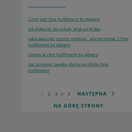
Czym jest One Fulfillment by Allegro
Jak dołączyć do usługi: krok po kroku
Jakie warunki musisz spełniać, aby korzystać z One
Fulfillment by Allegro
Opłaty w One Fulfillment by Allegro
Jak zamienić zwykłą ofertę na ofertę One
Fulfillment
NASTĘPNA
1
2
3
z
3
NA GÓRĘ STRONY