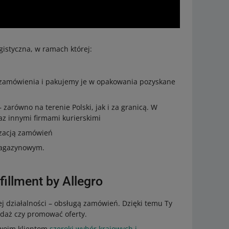
gistyczna, w ramach której:
 zamówienia i pakujemy je w opakowania pozyskane
arówno na terenie Polski, jak i za granicą. W
az innymi firmami kurierskimi
izacją zamówień
 magazynowym.
illment by Allegro
j działalności – obsługą zamówień. Dzięki temu Ty
edaż czy promować oferty.
Twoim klientom
szeroki wybór krajowych i