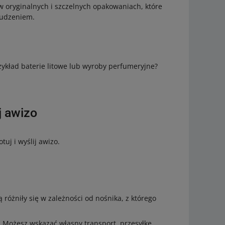
w oryginalnych i szczelnych opakowaniach, które
rudzeniem.
zykład baterie litowe lub wyroby perfumeryjne?
j awizo
uj i wyślij awizo.
różniły się w zależności od nośnika, z którego
. Możesz wskazać własny transport, przesyłkę