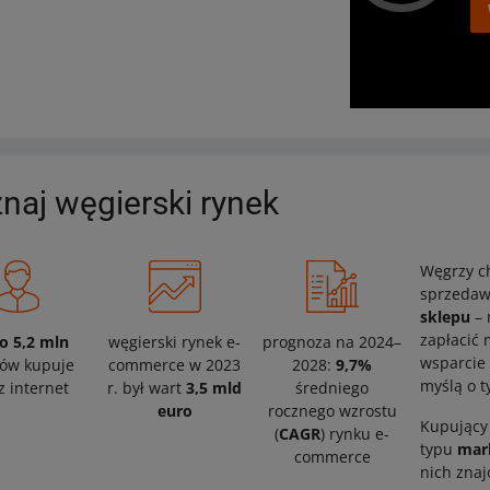
naj węgierski rynek
Węgrzy ch
sprzedaw
sklepu
– 
zapłacić
o 5,2 mln
węgierski rynek e-
prognoza na 2024–
wsparcie
ów kupuje
commerce w 2023
2028:
9,7%
myślą o t
z internet
r. był wart
3,5 mld
średniego
euro
rocznego wzrostu
Kupujący 
(
CAGR
) rynku e-
typu
mar
commerce
nich zna