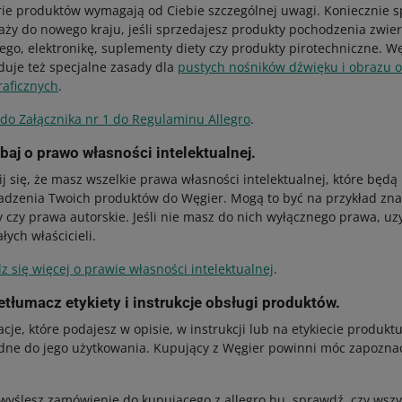
rie produktów wymagają od Ciebie szczególnej uwagi. Koniecznie 
aży do nowego kraju, jeśli sprzedajesz produkty pochodzenia zwie
nego, elektronikę, suplementy diety czy produkty pirotechniczne. W
duje też specjalne zasady dla
pustych nośników dźwięku i obrazu 
raficznych
.
 do Załącznika nr 1 do Regulaminu Allegro
.
baj o prawo własności intelektualnej.
j się, że masz wszelkie prawa własności intelektualnej, które będ
dzenia Twoich produktów do Węgier. Mogą to być na przykład zna
 czy prawa autorskie. Jeśli nie masz do nich wyłącznego prawa, uz
łych właścicieli.
 się więcej o prawie własności intelektualnej
.
etłumacz etykiety i instrukcje obsługi produktów.
cje, które podajesz w opisie, w instrukcji lub na etykiecie produktu
dne do jego użytkowania. Kupujący z Węgier powinni móc zapoznać
wyślesz zamówienie do kupującego z allegro.hu, sprawdź, czy wszy