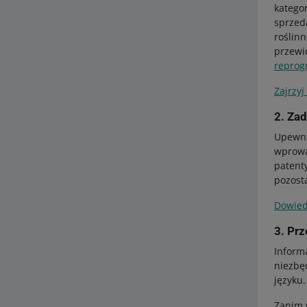
katego
sprzed
roślin
przewi
reprog
Zajrzyj
2. Zad
Upewni
wprowa
patenty
pozosta
Dowiedz
3. Prz
Informa
niezbę
języku.
Zanim 