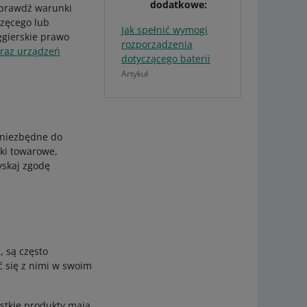
dodatkowe:
sprawdź warunki
rzęcego lub
Jak spełnić wymogi
ęgierskie prawo
rozporządzenia
oraz urządzeń
dotyczącego baterii
Artykuł
ą niezbędne do
ki towarowe,
yskaj zgodę
, są często
 się z nimi w swoim
stkie produkty mają