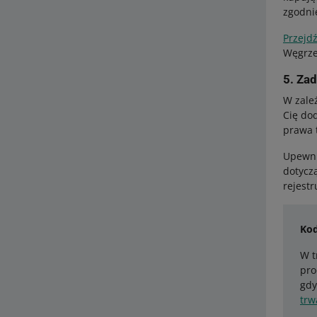
zgodni
Przejdź
Węgrz
5. Za
W zale
Cię do
prawa 
Upewni
dotycz
rejestr
Kod
W t
pro
gdy
trw