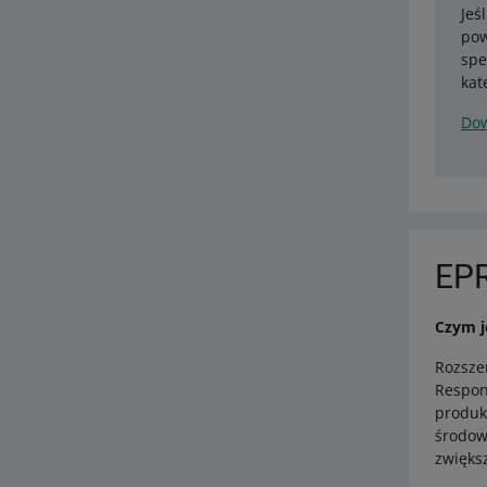
Jeś
pow
spe
kat
Dow
EPR
Czym j
Rozsze
Respons
produk
środow
zwiększ