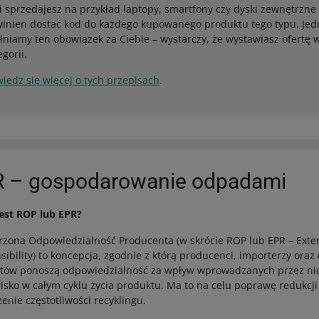
li sprzedajesz na przykład laptopy, smartfony czy dyski zewnętrzne
inien dostać kod do każdego kupowanego produktu tego typu. Jed
łniamy ten obowiązek za Ciebie – wystarczy, że wystawiasz ofertę
egorii.
iedz się więcej o tych przepisach
.
 – gospodarowanie odpadami
est ROP lub EPR?
rzona Odpowiedzialność Producenta (w skrócie ROP lub EPR – Ext
ibility) to koncepcja, zgodnie z którą producenci, importerzy oraz
tów ponoszą odpowiedzialność za wpływ wprowadzanych przez ni
isko w całym cyklu życia produktu. Ma to na celu poprawę redukcj
enie częstotliwości recyklingu.