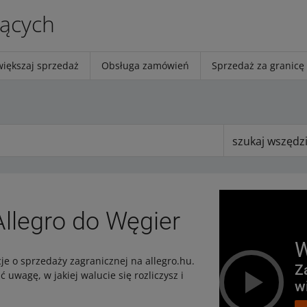
jących
większaj sprzedaż
Obsługa zamówień
Sprzedaż za granicę
szukaj wszędz
llegro do Węgier
W
je o sprzedaży zagranicznej na allegro.hu.
Z
uwagę, w jakiej walucie się rozliczysz i
w