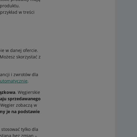
 produktu.
przykład w treści
ie w danej ofercie.
 Możesz skorzystać z
ncji i zwrotów dla
utomatycznie
.
iązkowa
. Węgierskie
zaju sprzedawanego
 z Węgier zobaczą w
my je na podstawie
 stosować tylko dla
ostaną bez zmian –