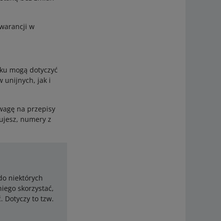
gwarancji w
nku mogą dotyczyć
unijnych, jak i
wagę na przepisy
ujesz, numery z
do niektórych
iego skorzystać,
 Dotyczy to tzw.