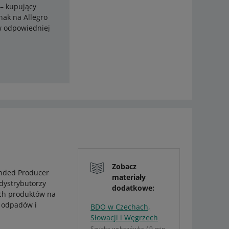
 – kupujący
nak na Allegro
 w odpowiedniej
Zobacz
ended Producer
materiały
 dystrybutorzy
dodatkowe:
ch produktów na
i odpadów i
BDO w Czechach,
Słowacji i Węgrzech
Szybka wskazówka / 9 min