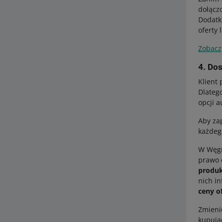
dołączo
Dodatk
oferty 
Zobacz
4. Dos
Klient 
Dlateg
opcji 
Aby za
każdeg
W Węgr
prawo 
produ
nich i
ceny of
Zmieni
kupują