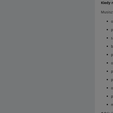
Kiedy 
Musisz 
o
p
s
b
p
p
p
o
p
m