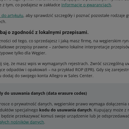
e z tym, co podajesz w zakładce
Informacje o gwarancjach
.
 do artykułu
, aby sprawdzić szczegóły i poznać pozostałe rodzaje 
ech.
dbaj o zgodność z lokalnymi przepisami.
żności od tego, co sprzedajesz i jaką masz firmę, na węgierskim ry
datkowe przepisy prawne – zarówno lokalne interpretacje przepisów 
typowe tylko dla Węgier.
j się, że masz wpis w wymaganych rejestrach. Zwróć szczególną u
ące odpadów i opakowań – na przykład ROP (EPR). Gdy się zarejestr
u dodaj do swojego konta Allegro w Sales Center.
y do usuwania danych (data erasure codes)
rosce o prywatność danych, węgierskie prawo wymaga dołączenia 
duktów specjalnego
kodu do usuwania danych
. Kupujący może z n
 będzie przekazywać komuś swoje urządzenie lub je odsprzedawać.
ałych nośników danych
.