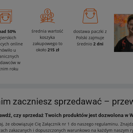
średnia wartość
nad 50%
dostawa paczki z
koszyka
ierskich
Polski zajmuje
zakupowego to
cych online
średnio
2 dni
około
215 zł
mówiło u
anicznych
edawców w
tnim roku
im zaczniesz sprzedawać – prze
rawdź, czy sprzedaż Twoich produktów jest dozwolona w 
aj, że obowiązuje Cię Załącznik nr 1 do naszego regulaminu. Znajd
rach zakazanych i dopuszczonych warunkowo na każdym naszym ry