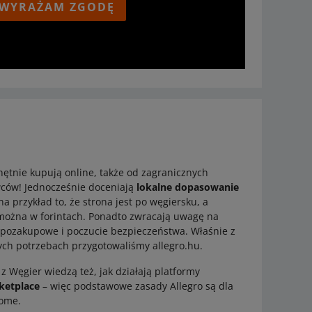
WYRAŻAM ZGODĘ
ętnie kupują online, także od zagranicznych
ców! Jednocześnie doceniają
lokalne dopasowanie
na przykład to, że strona jest po węgiersku, a
 można w forintach. Ponadto zwracają uwagę na
 pozakupowe i poczucie bezpieczeństwa. Właśnie z
ych potrzebach przygotowaliśmy allegro.hu.
z Węgier wiedzą też, jak działają platformy
ketplace
– więc podstawowe zasady Allegro są dla
jome.