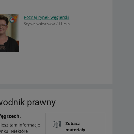
Poznaj rynek węgierski
Szybka wskazówka / 11 min
wodnik prawny
Węgrzech.
Zobacz
ziesz tam informacje
materiały
nku. Niektóre