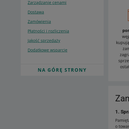
Zarządzanie cenami
Dostawa
Zamówienia
po
Płatności i rozliczenia
węg
Jakość sprzedaży
kupują
za
Dodatkowe wsparcie
zagr
sprz
osta
NA GÓRĘ STRONY
Zan
1. Sp
Pamięt
o towa