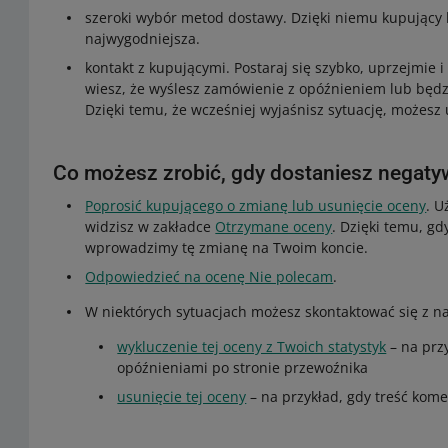
szeroki wybór metod dostawy. Dzięki niemu kupujący b
najwygodniejsza.
kontakt z kupującymi. Postaraj się szybko, uprzejmie 
wiesz, że wyślesz zamówienie z opóźnieniem lub będz
Dzięki temu, że wcześniej wyjaśnisz sytuację, możesz
Co możesz zrobić, gdy dostaniesz negat
Poprosić kupującego o zmianę lub usunięcie oceny
. U
widzisz w zakładce
Otrzymane oceny
. Dzięki temu, g
wprowadzimy tę zmianę na Twoim koncie.
Odpowiedzieć na ocenę Nie polecam
.
W niektórych sytuacjach możesz skontaktować się z na
wykluczenie tej oceny z Twoich statystyk
– na prz
opóźnieniami po stronie przewoźnika
usunięcie tej oceny
– na przykład, gdy treść kom