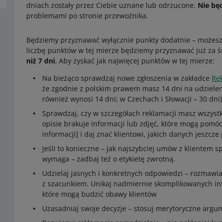
dniach zostały przez Ciebie uznane lub odrzucone.
Nie bę
problemami po stronie przewoźnika.
Będziemy przyznawać wyłącznie punkty dodatnie – możes
liczbę punktów w tej mierze będziemy przyznawać już za ś
niż 7 dni
. Aby zyskać jak najwięcej punktów w tej mierze:
Na bieżąco sprawdzaj nowe zgłoszenia w zakładce
Re
że zgodnie z polskim prawem masz 14 dni na udzielen
również wynosi 14 dni; w Czechach i Słowacji – 30 dni)
Sprawdzaj, czy w szczegółach reklamacji masz wszystk
opisie brakuje informacji lub zdjęć, które mogą pomóc 
informacji] i daj znać klientowi, jakich danych jeszcze
Jeśli to konieczne – jak najszybciej umów z klientem 
wymaga – zadbaj też o etykietę zwrotną.
Udzielaj jasnych i konkretnych odpowiedzi – rozmawiaj
z szacunkiem. Unikaj nadmiernie skomplikowanych inf
które mogą budzić obawy klientów
Uzasadniaj swoje decyzje – stosuj merytoryczne argu