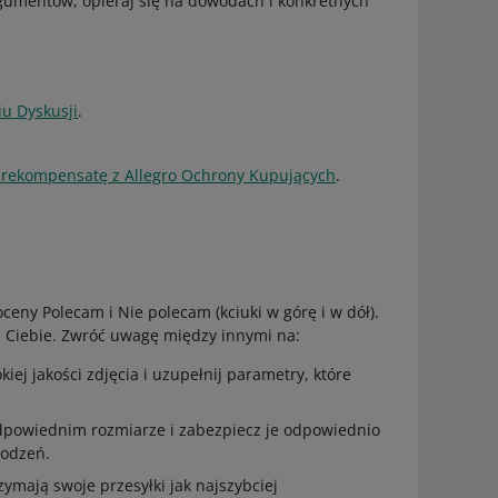
gumentów, opieraj się na dowodach i konkretnych
u Dyskusji
.
 o rekompensatę z Allegro Ochrony Kupujących
.
ceny Polecam i Nie polecam (kciuki w górę i w dół).
 u Ciebie. Zwróć uwagę między innymi na:
iej jakości zdjęcia i uzupełnij parametry, które
dpowiednim rozmiarze i zabezpiecz je odpowiednio
kodzeń.
zymają swoje przesyłki jak najszybciej