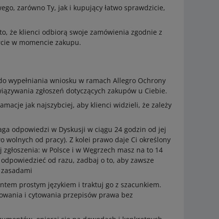
ego, zarówno Ty, jak i kupujący łatwo sprawdzicie,
to, że klienci odbiorą swoje zamówienia zgodnie z
rcie w momencie zakupu.
o do wypełniania wniosku w ramach Allegro Ochrony
ozwiązywania zgłoszeń dotyczących zakupów u Ciebie.
amacje jak najszybciej, aby klienci widzieli, że zależy
a odpowiedzi w Dyskusji w ciągu 24 godzin od jej
wo wolnych od pracy). Z kolei prawo daje Ci określony
 zgłoszenia: w Polsce i w Węgrzech masz na to 14
z odpowiedzieć od razu, zadbaj o to, aby zawsze
 zasadami
ientem prostym językiem i traktuj go z szacunkiem.
iowania i cytowania przepisów prawa bez