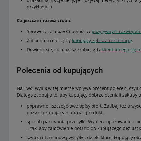
uzasadniaj swoje decyzje – używaj merytorycznych ar
przykładach.
Co jeszcze możesz zrobić
Sprawdź, co może Ci pomóc w
pozytywnym rozwiązani
Zobacz, co robić, gdy
kupujący zgłasza reklamację
.
Dowiedz się, co możesz zrobić, gdy
klient ubiega się
Polecenia od kupujących
Na Twój wynik w tej mierze wpływa procent poleceń, czyli o
Dlatego zadbaj o to, aby kupujący dobrze oceniali zakupy
poprawne i szczegółowe opisy ofert. Zadbaj też o wysok
pozwolą kupującym poznać produkt.
sposób pakowania przesyłki. Wybierz opakowanie o o
– tak, aby zamówienie dotarło do kupującego bez usz
szybką i terminową wysyłkę, dzięki której kupujący otr