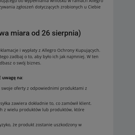
upującego do wypełniania wniosku w ramach Allegro
zywania zgłoszeń dotyczących zrobionych u Ciebie
wa miara od 26 sierpnia)
eklamacje i wypłaty z Allegro Ochrony Kupujących.
go zadbaj o to, aby było ich jak najmniej. W ten
adbasz o swój biznes.
óć uwagę na
:
z swoje oferty z odpowiednimi produktami z
syłka zawiera dokładnie to, co zamówił klient.
h z wielu produktów lub produktów, które
yzyko, że produkt zostanie uszkodzony w