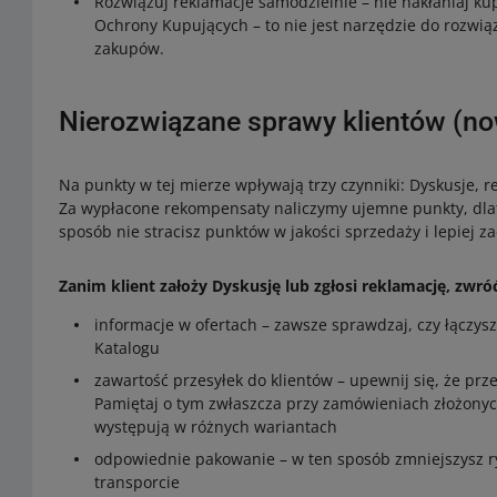
Rozwiązuj reklamacje samodzielnie – nie nakłaniaj k
Ochrony Kupujących – to nie jest narzędzie do rozwią
zakupów.
Nierozwiązane sprawy klientów (no
Na punkty w tej mierze wpływają trzy czynniki: Dyskusje, r
Za wypłacone rekompensaty naliczymy ujemne punkty, dlate
sposób nie stracisz punktów w jakości sprzedaży i lepiej z
Zanim klient założy Dyskusję lub zgłosi reklamację, zwr
informacje w ofertach – zawsze sprawdzaj, czy łączys
Katalogu
zawartość przesyłek do klientów – upewnij się, że prze
Pamiętaj o tym zwłaszcza przy zamówieniach złożonyc
występują w różnych wariantach
odpowiednie pakowanie – w ten sposób zmniejszysz r
transporcie