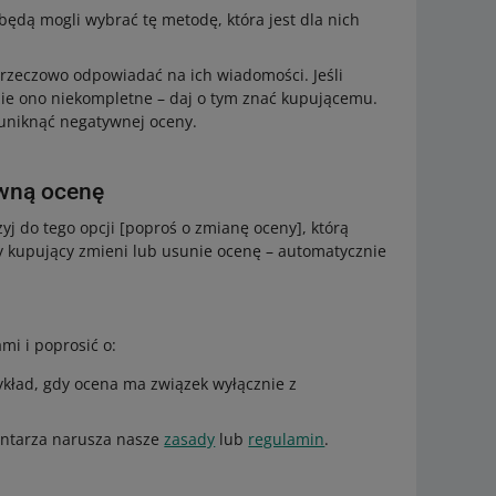
ędą mogli wybrać tę metodę, która jest dla nich
i rzeczowo odpowiadać na ich wiadomości. Jeśli
ie ono niekompletne – daj o tym znać kupującemu.
 uniknąć negatywnej oceny.
ywną ocenę
żyj do tego opcji [poproś o zmianę oceny], którą
dy kupujący zmieni lub usunie ocenę – automatycznie
mi i poprosić o:
ykład, gdy ocena ma związek wyłącznie z
entarza narusza nasze
zasady
lub
regulamin
.