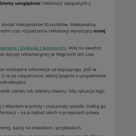
dziemy uwzględniać
reklamacji związanych z
z dostać maksymalnie 50 punktów. Maksymalną
redni czas rozpatrzenia reklamacji wynoszący
mniej
klamacje i Dyskusje z kupującymi
. Miej na uwadze,
ie decyzji reklamacyjnej (w Węgrzech ten czas
.
ie niezbędne informacje od kupującego. Jeśli w
Ci w jej rozpatrzeniu, kliknij [poproś o uzupełnienie
 potrzebujesz.
sposób zwrotu lub odbioru towaru. Gdy sytuacja tego
 z klientem w prosty i zrozumiały sposób, traktuj go
ormacji – na przykład takich o przepisach prawa,
menty, bazuj na dowodach i przykładach.