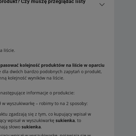
o reprezentanta produktu, łatwo sprawdzisz, co
 produkt? Czy muszę przeglądać listy
owane na bieżąco, aby zawsze odpowiadać na
. Każda zmiana ceny, czasu wysyłki czy zdobycie
łynąć na to, kto w danej chwili oferuje klientowi
 Allegro Analytics.
apoznasz się też z analizą starszych danych i
kt w danym okresie.
 liście.
pasować kolejność produktów na liście w oparciu
że dla dwóch bardzo podobnych zapytań o produkt,
nną kolejność wyników na liście.
następujące informacje o produkcie:
ł w wyszukiwarkę – robimy to na 2 sposoby:
tu zgadzają się z tym, co kupujący wpisał w
ujący wpisał w wyszukiwarkę
sukienka
, to
mają słowo
sukienka
.
ujący wpisał w wyszukiwarkę, pojawiają się w