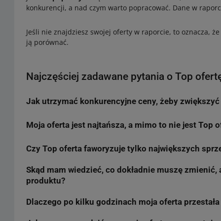
konkurencji, a nad czym warto popracować. Dane w raporcie
Jeśli nie znajdziesz swojej oferty w raporcie, to oznacza, 
ją porównać.
Najczęściej zadawane pytania o Top ofert
Jak utrzymać konkurencyjne ceny, żeby zwiększyć 
Moja oferta jest najtańsza, a mimo to nie jest Top 
Możesz skorzystać z narzędzia
Automatyczne ceny
, w któr
automatycznie zarządzać ceną oferty na wszystkich rynka
cenę do ceny Top oferty danego produktu. Regułę dodasz do
Czy Top oferta faworyzuje tylko największych spr
Cena to nie jedyne kryterium wyboru. Algorytm bierze pod
temu
zwiększysz szansę
na to, że to Twoja oferta zostan
jakość Twojej sprzedaży, czas dostawy, jakość oferty (zdjęc
będzie reprezentować produkt, zależy od znalezienia naj
Skąd mam wiedzieć, co dokładnie muszę zmienić, 
Algorytm skupia się na atrakcyjności konkretnej oferty dl
produktu?
obrotów firmy. Każdy sprzedający, niezależnie od skali, ma
odpowiednie czynniki: wysoką jakość obsługi, precyzyjne 
Jeśli inna oferta ma na przykład znacznie krótszy czas dos
Dlaczego po kilku godzinach moja oferta przestał
Nie musisz zgadywać. Najdokładniejszym źródłem informacji
dostawy.
korzystniejszą dla klienta mimo nieco wyższej ceny. W rap
oznaczonych jako Top Oferta
. Znajdziesz tam szczegółową 
Allegro Analytics możesz sprawdzić, który z Twoich czynnik