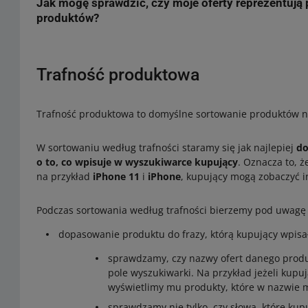
wysoka lub czas dostawy za długi w stosunku do aktualneg
Jak mogę sprawdzić, czy moje oferty reprezentują
oznaczony jako
do poprawy
.
Top oferta nie jest przyznawana na stałe. Dane są analiz
warto poprawić, aby zwiększyć swoje szanse.
produktów?
aktualne warunki rynkowe i zmiany w ofertach konkurencji
nowej oceny przez Ciebie lub innych sprzedających może wp
Status Top oferty łatwo i wygodnie sprawdzisz w raporcie w
największą wartość.
Trafność produktowa
Możesz tam zobaczyć status dla wielu ofert jednocześnie. Z
sprawdzisz, jak często Twoje oferty reprezentowały produ
Trafność produktowa to domyślne sortowanie produktów na
W sortowaniu według trafności staramy się jak najlepiej
do
o to, co wpisuje w wyszukiwarce kupujący
. Oznacza to, 
na przykład
iPhone 11
i
iPhone
, kupujący mogą zobaczyć i
Podczas sortowania według trafności bierzemy pod uwagę 
dopasowanie produktu do frazy, którą kupujący wpisa
sprawdzamy, czy nazwy ofert danego produk
pole wyszukiwarki. Na przykład jeżeli kup
wyświetlimy mu produkty, które w nazwie 
sprawdzamy nie tylko, czy słowa, które kup