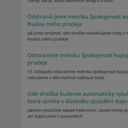
články, kurzy, videa Akademie Allegro a další.
Odstranili jsme metriku Spokojenost ku
Kvalita mého prodeje
Jak jsme oznámili, ode dneška neudělujeme body v m
Kvalita mého prodeje.
Odstraníme metriku Spokojenost kupují
prodeje
13. listopadu odstraníme metriku Spokojenost kupuj
nebudeme v této metrice udělovat body.
Ode dneška budeme automaticky vylučo
která vznikla v důsledku zpoždění dopr
Jakmile vyloučíme takové hodnocení, nezahrneme jej
ani doporučení v procentech.