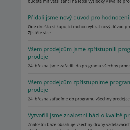
budete mít větší šanci na lepší výsledky v kvalitě pro
Přidali jsme nový důvod pro hodnocení
Ode dneška si kupující mohou vybrat nový důvod pro
Zjistěte více.
Všem prodejcům jsme zpřístupnili pro
prodeje
24. března jsme zařadili do programu všechny prodejce
Všem prodejcům zpřístupníme program
prodeje
24. března zařadíme do programu všechny prodejce z al
Vytvořili jsme znalostní bázi o kvalitě p
Znalostní báze obsahuje všechny druhy vzdělávacích 