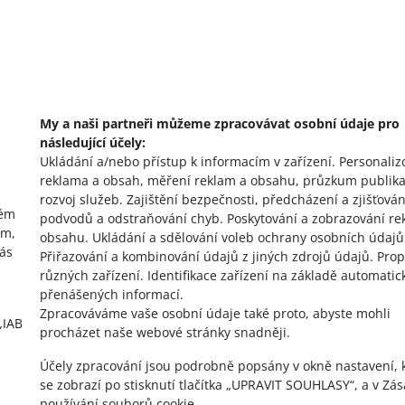
My a naši partneři můžeme zpracovávat osobní údaje pro
následující účely:
o allegro.cz
o
Ukládání a/nebo přístup k informacím v zařízení
.
Personaliz
reklama a obsah, měření reklam a obsahu, průzkum publika
polski
po
rozvoj služeb
.
Zajištění bezpečnosti, předcházení a zjišťován
vém
čeština
č
podvodů a odstraňování chyb
.
Poskytování a zobrazování re
ím,
obsahu
.
Ukládání a sdělování voleb ochrany osobních údajů
English
E
vás
Přiřazování a kombinování údajů z jiných zdrojů údajů
.
Prop
slovenčina
s
různých zařízení
.
Identifikace zařízení na základě automatic
přenášených informací
.
Zpracováváme vaše osobní údaje také proto, abyste mohli
„IAB
procházet naše webové stránky snadněji.
Účely zpracování jsou podrobně popsány v okně nastavení, 
se zobrazí po stisknutí tlačítka „UPRAVIT SOUHLASY“, a v Zá
používání souborů cookie.