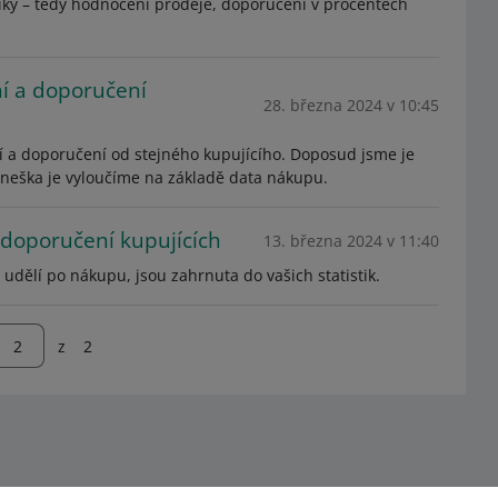
stiky – tedy hodnocení prodeje, doporučení v procentech
í a doporučení
28. března 2024 v 10:45
 a doporučení od stejného kupujícího. Doposud jsme je
dneška je vyloučíme na základě data nákupu.
doporučení kupujících
13. března 2024 v 11:40
udělí po nákupu, jsou zahrnuta do vašich statistik.
z
2