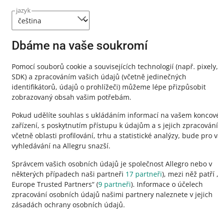
jazyk
Dbáme na vaše soukromí
Tato stránka je dostupná i v jiných jazycích
Pomocí souborů cookie a souvisejících technologií
(např. pixely,
SDK)
a zpracováním vašich údajů
(včetně jedinečných
o allegro.pl
identifikátorů, údajů o prohlížeči)
můžeme lépe přizpůsobit
zobrazovaný obsah vašim potřebám.
polski
Pokud udělíte souhlas s ukládáním informací na vašem konco
čeština
zařízení, s poskytnutím přístupu k údajům a s jejich zpracován
English
včetně oblasti profilování, trhu a statistické analýzy, bude pro 
slovenčina
vyhledávání na Allegru snazší.
Správcem vašich osobních údajů je společnost Allegro nebo v
některých případech naši partneři
17
partneři
), mezi něž patří 
Europe Trusted Partners“ (
9
partneři
). Informace o účelech
zpracování osobních údajů našimi partnery naleznete v jejich
vzhled:
světlý motiv
zásadách ochrany osobních údajů.