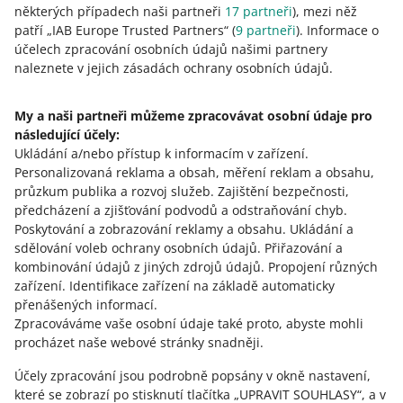
některých případech naši partneři
17
partneři
), mezi něž
patří „IAB Europe Trusted Partners“ (
9
partneři
). Informace o
účelech zpracování osobních údajů našimi partnery
naleznete v jejich zásadách ochrany osobních údajů.
Tato stránka je dostupná i v jiných jazycích
My a naši partneři můžeme zpracovávat osobní údaje pro
o allegro.pl
následující účely:
Ukládání a/nebo přístup k informacím v zařízení
polski
.
Personalizovaná reklama a obsah, měření reklam a obsahu,
čeština
průzkum publika a rozvoj služeb
.
Zajištění bezpečnosti,
English
předcházení a zjišťování podvodů a odstraňování chyb
.
slovenčina
Poskytování a zobrazování reklamy a obsahu
.
Ukládání a
sdělování voleb ochrany osobních údajů
.
Přiřazování a
o allegro.cz
kombinování údajů z jiných zdrojů údajů
.
Propojení různých
zařízení
.
Identifikace zařízení na základě automaticky
polski
přenášených informací
.
čeština
Zpracováváme vaše osobní údaje také proto, abyste mohli
English
procházet naše webové stránky snadněji.
slovenčina
Účely zpracování jsou podrobně popsány v okně nastavení,
které se zobrazí po stisknutí tlačítka „UPRAVIT SOUHLASY“, a v