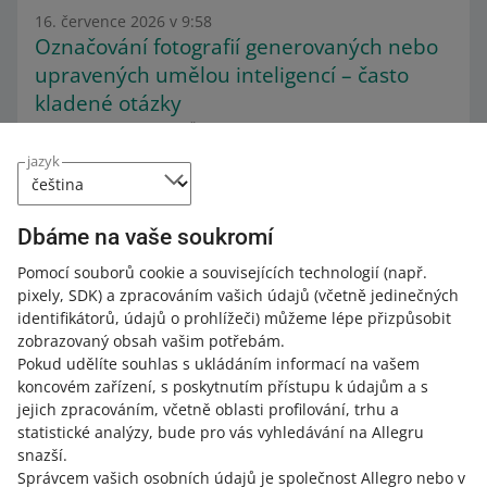
16. července 2026 v 9:58
Označování fotografií generovaných nebo
upravených umělou inteligencí – často
kladené otázky
Kategorie:
Typ obsahu
Článek
Dne 2. srpna vstoupí v platnost zákon EU o umělé
jazyk
inteligenci (AI Act). Zavede nová pravidla pro
transparentnost obsahu generovaného umělou
inteligencí online. Abychom vám pomohli s adaptací na
Dbáme na vaše soukromí
tyto nové právní požadavky, brzy vám poskytneme beta
Pomocí souborů cookie a souvisejících technologií
(např.
verzi nástroje na označování fotografií vytvořených
pixely, SDK)
a zpracováním vašich údajů
(včetně jedinečných
umělou inteligencí ve vašich nabídkách.
identifikátorů, údajů o prohlížeči)
můžeme lépe přizpůsobit
PŘEČTĚTE SI VÍCE
zobrazovaný obsah vašim potřebám.
Pokud udělíte souhlas s ukládáním informací na vašem
koncovém zařízení, s poskytnutím přístupu k údajům a s
jejich zpracováním, včetně oblasti profilování, trhu a
statistické analýzy, bude pro vás vyhledávání na Allegru
snazší.
Správcem vašich osobních údajů je společnost Allegro nebo v