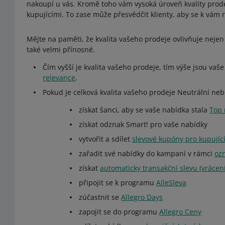
nakoupí u vás. Kromě toho vám vysoká úroveň kvality pro
kupujícími. To zase může přesvědčit klienty, aby se k vám
Mějte na paměti, že kvalita vašeho prodeje ovlivňuje nejen
také velmi přínosné.
Čím vyšší je kvalita vašeho prodeje, tím výše jsou vaš
relevance
.
Pokud je celková kvalita vašeho prodeje Neutrální neb
získat šanci, aby se vaše nabídka stala
Top 
získat odznak Smart! pro vaše nabídky
vytvořit a sdílet
slevové kupóny pro kupujíc
zařadit své nabídky do kampaní v rámci
oz
získat
automaticky transakční slevu (vrácení
připojit se k programu
AlleSleva
zúčastnit se
Allegro Days
zapojit se do programu
Allegro Ceny