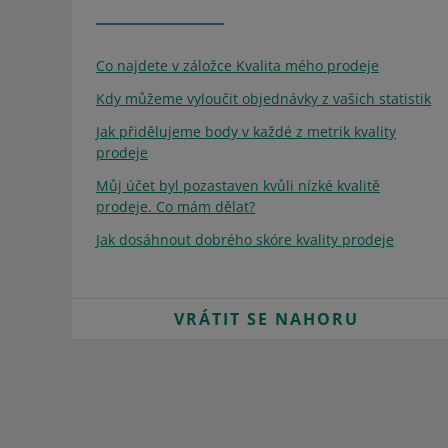
Co najdete v záložce Kvalita mého prodeje
Kdy můžeme vyloučit objednávky z vašich statistik
Jak přidělujeme body v každé z metrik kvality
prodeje
Můj účet byl pozastaven kvůli nízké kvalitě
prodeje. Co mám dělat?
Jak dosáhnout dobrého skóre kvality prodeje
VRÁTIT SE NAHORU