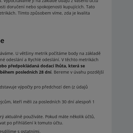
ru. Vypočítáváme ji na základě údajů z vašeho účtu
osti doručení nebo spokojenosti kupujících. Tato
trikách. Tímto způsobem víme, zda je kvalita
je
táváme. U většiny metrik počítáme body na základě
asné odeslání a Rychlé odeslání. V těchto metrikách
nebo předpokládaná dodací lhůta, která se
během posledních 28 dní
. Bereme v úvahu pozdější
dstavuje výpočty pro předchozí den (z údajů
cům, kteří měli za posledních 30 dní alespoň 1
terý aktuálně používáte. Pokud máte několik účtů,
vat po přihlášení k tomuto účtu.
nesdílíme s ostatními.