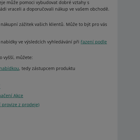
deje může pomoci vybudovat dobré vztahy s
 rádi vraceli a doporučovali nákup ve vašem obchodě.
 nákupní zážitek vašich klientů. Může to být pro vás
e nabídky ve výsledcích vyhledávání při
řazení podle
o vyšší, můžete:
nabídkou
, tedy zástupcem produktu
í
načení Akce
 provize z prodeje)