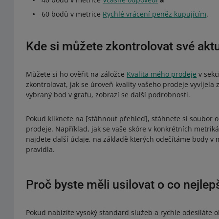
60 bodů v metrice
Rychlé vrácení peněz kupujícím
.
Kde si můžete zkontrolovat své aktu
Můžete si ho ověřit na záložce
Kvalita mého prodeje
v sekc
zkontrolovat, jak se úroveň kvality vašeho prodeje vyvíjel
vybraný bod v grafu, zobrazí se další podrobnosti.
Pokud kliknete na [stáhnout přehled], stáhnete si soubor ob
prodeje. Například, jak se vaše skóre v konkrétních metri
najdete další údaje, na základě kterých odečítáme body v 
pravidla.
Proč byste měli usilovat o co nejlep
Pokud nabízíte vysoký standard služeb a rychle odesíláte 