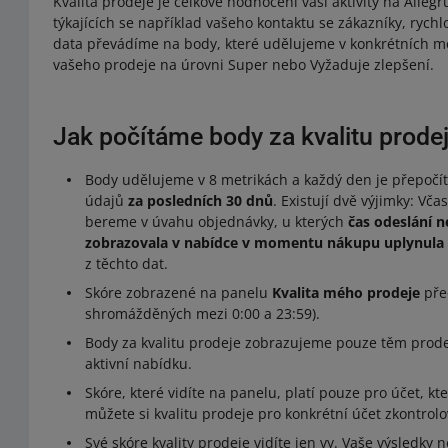
Kvalita prodeje je celkové hodnocení vaší aktivity na Alleg
týkajících se například vašeho kontaktu se zákazníky, rychl
data převádíme na body, které udělujeme v konkrétních me
vašeho prodeje na úrovni Super nebo Vyžaduje zlepšení.
Jak počítáme body za kvalitu prode
Body udělujeme v 8 metrikách a každý den je přepočí
údajů
za posledních 30 dnů
. Existují dvě výjimky: Vč
bereme v úvahu objednávky, u kterých
čas odeslání 
zobrazovala v nabídce v momentu nákupu uplynula 
z těchto dat.
Skóre zobrazené na panelu
Kvalita mého prodeje
pře
shromážděných mezi 0:00 a 23:59).
Body za kvalitu prodeje zobrazujeme pouze těm prodej
aktivní nabídku.
Skóre, které vidíte na panelu, platí pouze pro účet, k
můžete si kvalitu prodeje pro konkrétní účet zkontrolo
Své skóre kvality prodeje vidíte jen vy. Vaše výsledky 