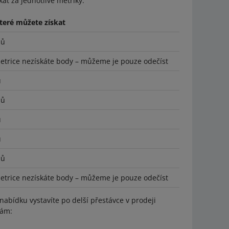
at za jednotlivé metriky.
teré můžete získat
dů
metrice nezískáte body – můžeme je pouze odečíst
ů
dů
ů
ů
dů
metrice nezískáte body – můžeme je pouze odečíst
 nabídku vystavíte po delší přestávce v prodeji
vám: