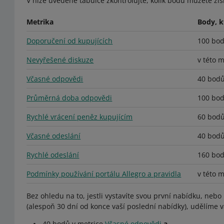
V níže uvedené tabulce zkontrolujte, kolik bodů můžete získ
Metrika
Body, k
Doporučení od kupujících
100 bo
Nevyřešené diskuze
v této 
Včasné odpovědi
40 bod
Průměrná doba odpovědi
100 bo
Rychlé vrácení peněz kupujícím
60 bod
Včasné odeslání
40 bod
Rychlé odeslání
160 bo
Podmínky používání portálu Allegro a pravidla
v této 
Bez ohledu na to, jestli vystavíte svou první nabídku, nebo
(alespoň 30 dní od konce vaší poslední nabídky), udělíme 
40 bodů v metrice
Včasné odpovědi
a