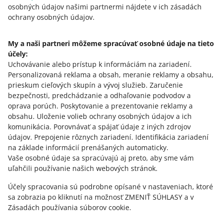
osobných údajov našimi partnermi nájdete v ich zásadách
Táto stránka je dostupná aj v iných jazykoch
ochrany osobných údajov.
o allegro.pl
My a naši partneri môžeme spracúvať osobné údaje na tieto
účely:
polski
Uchovávanie alebo prístup k informáciám na zariadení
.
čeština
Personalizovaná reklama a obsah, meranie reklamy a obsahu,
English
prieskum cieľových skupín a vývoj služieb
.
Zaručenie
slovenčina
bezpečnosti, predchádzanie a odhaľovanie podvodov a
oprava porúch
.
Poskytovanie a prezentovanie reklamy a
o allegro.cz
obsahu
.
Uloženie volieb ochrany osobných údajov a ich
komunikácia
.
Porovnávať a spájať údaje z iných zdrojov
polski
údajov
.
Prepojenie rôznych zariadení
.
Identifikácia zariadení
čeština
na základe informácií prenášaných automaticky
.
English
Vaše osobné údaje sa spracúvajú aj preto, aby sme vám
uľahčili používanie našich webových stránok.
slovenčina
Účely spracovania sú podrobne opísané v nastaveniach, ktoré
o allegro.sk
sa zobrazia po kliknutí na možnosť ZMENIŤ SÚHLASY a v
polski
Zásadách používania súborov cookie.
čeština