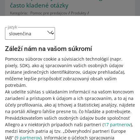
často kladené otázky
Kategória:
Pomoc pre predajcov
Produkty
Pravidlá týkajúce sa ponúk a produktov
Pravidlá pre obrázky
2. augusta nadobudne účinnosť akt EÚ o umelej
jazyk
inteligencii. Zavedie nové pravidlá pre transparentnosť
online obsahu generovaného umelou inteligenciou. Aby
sme vám pomohli prispôsobiť sa týmto novým právnym
Záleží nám na vašom súkromí
požiadavkám, čoskoro vám poskytneme beta verziu
Pomocou súborov cookie a súvisiacich technológií
(napr.
nástroja na označovanie obrázkov vo vašich ponukách
pixely, SDK)
, ako aj spracovaním vašich osobných údajov
vygenerovaných umelou inteligenciou.
(vrátane jedinečných identifikátorov, údajov prehliadača)
,
ČÍTAŤ VIAC
môžeme lepšie prispôsobiť zobrazovaný obsah vašim
potrebám.
Ak udelíte súhlas s ukladaním informácií na vašom koncovom
zariadení a prístupom k údajom a ich spracovaním, a to aj na
účely profilovania, ako aj trhovej a štatistickej analýzy, nájdete
na portáli Allegro ľahšie presne to, čo hľadáte a potrebujete.
Prevádzkovateľom vašich osobných údajov bude spoločnosť
Allegro a v niektorých prípadoch naši partneri (
17
partnerov
),
medzi ktorých patria aj tzv. „Dôveryhodní partneri Europe
IAB“ (
9
partnerov
). Informácie o účeloch spracovania