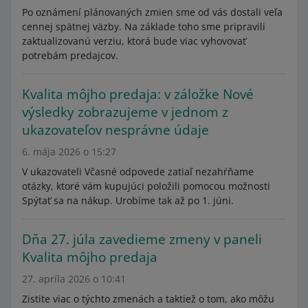
Po oznámení plánovaných zmien sme od vás dostali veľa
cennej spätnej väzby. Na základe toho sme pripravili
zaktualizovanú verziu, ktorá bude viac vyhovovať
potrebám predajcov.
Kvalita môjho predaja: v záložke Nové
výsledky zobrazujeme v jednom z
ukazovateľov nesprávne údaje
6. mája 2026 o 15:27
V ukazovateli Včasné odpovede zatiaľ nezahŕňame
otázky, ktoré vám kupujúci položili pomocou možnosti
Spýtať sa na nákup. Urobíme tak až po 1. júni.
Dňa 27. júla zavedieme zmeny v paneli
Kvalita môjho predaja
27. apríla 2026 o 10:41
Zistite viac o týchto zmenách a taktiež o tom, ako môžu