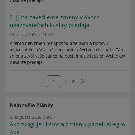
v kvalite predaja.
4. júna zavedieme zmeny v dvoch
ukazovateľoch kvality predaja
21. mája 2025 o 10:53
V tento deň zmeníme spôsob udeľovania bodov v
ukazovateľoch Včasné odoslanie a Rýchle odoslanie. Táto
zmena zvýši vaše šance na dosiahnutie lepších výsledkov
v kvalite predaja.
z
2
Najnovšie články
3. augusta 2026 o 9:57
Ako funguje História zmien v paneli Allegro
Ads