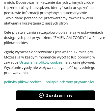
o nich
.
Dopasowanie i łączenie danych z innych źródeł
.
polski
Łączenie różnych urządzeń
.
Identyfikacja urządzeń na
čeština
podstawie informacji przesyłanych automatycznie
.
English
Twoje dane personalne przetwarzamy również w celu
ułatwiania korzystania z naszych stron
slovenčina
Cele przetwarzania szczegółowo opisane są w ustawieniach
o allegro.sk
dostępnych pod przyciskiem: “ZMIENIAM ZGODY” i w Polityce
polski
plików cookies.
čeština
Zgodę wyrażasz dobrowolnie i jest ważna 12 miesięcy.
English
Możesz ją w każdym momencie wycofać lub ponowić w
slovenčina
zakładce
Ustawienia plików cookies
na stronie głównej.
Wycofanie zgody nie wpływa na legalność uprzedniego
przetwarzania.
polityka plików cookies
polityka ochrony prywatności
wygląd:
motyw jasny
Zgadzam się