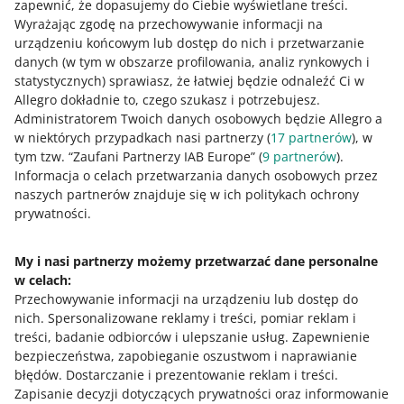
zapewnić, że dopasujemy do Ciebie wyświetlane treści.
Wyrażając zgodę na przechowywanie informacji na
urządzeniu końcowym lub dostęp do nich i przetwarzanie
danych (w tym w obszarze profilowania, analiz rynkowych i
statystycznych) sprawiasz, że łatwiej będzie odnaleźć Ci w
Allegro dokładnie to, czego szukasz i potrzebujesz.
Administratorem Twoich danych osobowych będzie Allegro a
w niektórych przypadkach nasi partnerzy (
17
partnerów
), w
tym tzw. “Zaufani Partnerzy IAB Europe” (
9
partnerów
).
Informacja o celach przetwarzania danych osobowych przez
naszych partnerów znajduje się w ich politykach ochrony
Ta strona jest też dostępna w innych językach
prywatności.
o allegro.pl
My i nasi partnerzy możemy przetwarzać dane personalne
w celach:
polski
Przechowywanie informacji na urządzeniu lub dostęp do
čeština
nich
.
Spersonalizowane reklamy i treści, pomiar reklam i
English
treści, badanie odbiorców i ulepszanie usług
.
Zapewnienie
slovenčina
bezpieczeństwa, zapobieganie oszustwom i naprawianie
błędów
.
Dostarczanie i prezentowanie reklam i treści
.
o allegro.cz
Zapisanie decyzji dotyczących prywatności oraz informowanie