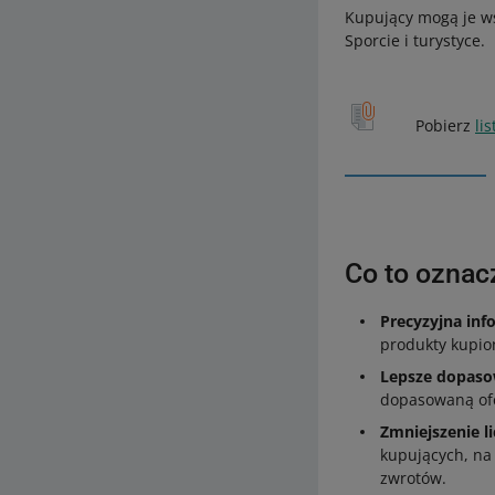
Kupujący mogą je ws
Sporcie i turystyce.
Pobierz
lis
Co to oznacz
Precyzyjna inf
produkty kupio
Lepsze dopaso
dopasowaną ofe
Zmniejszenie l
kupujących, na
zwrotów.