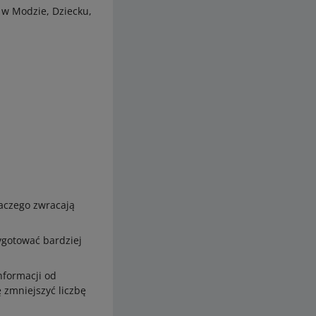
 w Modzie, Dziecku,
laczego zwracają
ygotować bardziej
nformacji od
 zmniejszyć liczbę