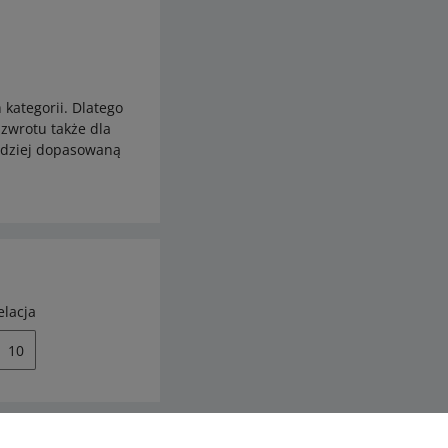
kategorii. Dlatego
zwrotu także dla
ardziej dopasowaną
elacja
10