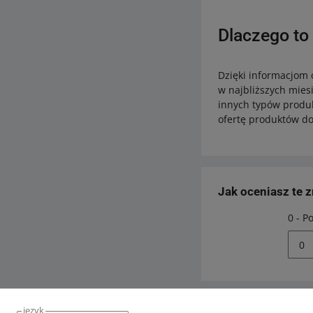
Dlaczego to
Dzięki informacjom 
w najbliższych mie
innych typów produk
ofertę produktów do
Jak oceniasz te 
0 - P
0
język