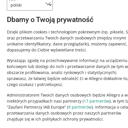
Potrzebujesz
Skontaktuj
Dbamy o Twoją prywatność
Dzięki plikom cookies i technologiom pokrewnym
(np. piksele, 
oraz przetwarzaniu Twoich danych osobowych
(między innymi
unikalne identyfikatory, dane przeglądarki)
, możemy zapewnić,
dopasujemy do Ciebie wyświetlane treści.
Wyrażając zgodę na przechowywanie informacji na urządzeniu
końcowym lub dostęp do nich i przetwarzanie danych (w tym w
obszarze profilowania, analiz rynkowych i statystycznych)
sprawiasz, że łatwiej będzie odnaleźć Ci w Allegro dokładnie to
czego szukasz i potrzebujesz.
Ta strona jest też dostępna w innych językach
Administratorem Twoich danych osobowych będzie Allegro a w
niektórych przypadkach nasi partnerzy (
17
partnerów
), w tym t
“Zaufani Partnerzy IAB Europe” (
9
partnerów
). Informacja o cel
wygląd:
motyw jasny
przetwarzania danych osobowych przez naszych partnerów
znajduje się w ich politykach ochrony prywatności.