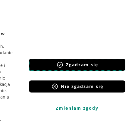
ć
o Gadane
e w
ch
.
badanie
,
Zgadzam się
e i
h
nie
ikacja
Nie zgadzam się
nie
.
iania
Zmieniam zgody
e