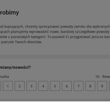
 robimy
od kupujących, chcemy sprecyzować powody zwrotu dla wybranych 
siącach planujemy wprowadzić nowe, bardziej szczegółowe powody 
tów z pozostałych kategorii. To pozwoli Ci przygotować jeszcze b
 potrzeb Twoich klientów.
zmiany/nowości?
orażka
10 - Rew
1
2
3
4
5
6
7
8
9