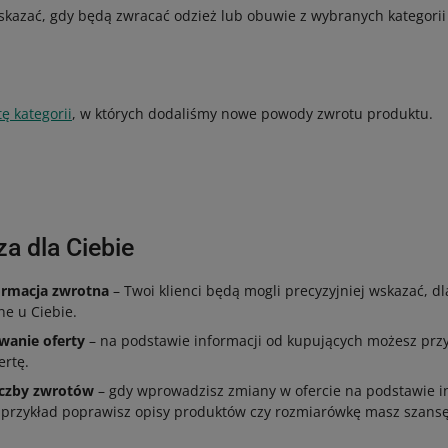
kazać, gdy będą zwracać odzież lub obuwie z wybranych kategorii
tę kategorii
, w których dodaliśmy nowe powody zwrotu produktu.
a dla Ciebie
ormacja zwrotna
– Twoi klienci będą mogli precyzyjniej wskazać, d
ne u Ciebie.
wanie oferty
– na podstawie informacji od kupujących możesz prz
rtę.
iczby zwrotów
– gdy wprowadzisz zmiany w ofercie na podstawie i
 przykład poprawisz opisy produktów czy rozmiarówkę masz szansę