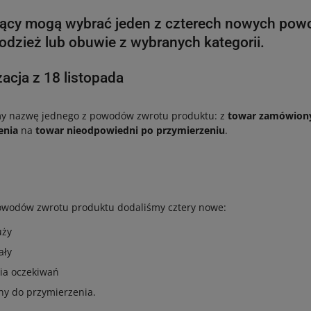
jący mogą wybrać jeden z czterech nowych powo
odzież lub obuwie z wybranych kategorii.
zacja z 18 listopada
my nazwę jednego z powodów zwrotu produktu: z
towar zamówion
enia
na
towar nieodpowiedni po przymierzeniu
.
powodów zwrotu produktu dodaliśmy cztery nowe:
uży
ały
nia oczekiwań
y do przymierzenia.