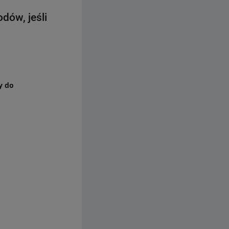
dów, jeśli
y do