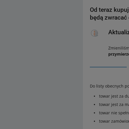
Od teraz kupu
będą zwracać 
Aktuali
Zmieniliś
przymierz
Do listy obecnych 
towar jest za d
towar jest za m
towar nie speł
towar zamówion