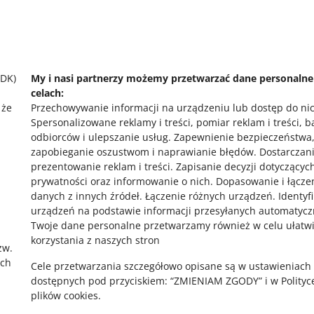
 pomocy?
Zapytaj społecznoś
 się z nami
Zajrzyj na Allegr
SDK)
My i nasi partnerzy możemy przetwarzać dane personaln
celach:
 że
Przechowywanie informacji na urządzeniu lub dostęp do ni
Spersonalizowane reklamy i treści, pomiar reklam i treści, 
odbiorców i ulepszanie usług
.
Zapewnienie bezpieczeństwa
zapobieganie oszustwom i naprawianie błędów
.
Dostarczani
prezentowanie reklam i treści
.
Zapisanie decyzji dotyczącyc
prywatności oraz informowanie o nich
.
Dopasowanie i łącze
,
danych z innych źródeł
.
Łączenie różnych urządzeń
.
Identyf
urządzeń na podstawie informacji przesyłanych automatycz
Twoje dane personalne przetwarzamy również w celu ułatw
korzystania z naszych stron
zw.
ach
Cele przetwarzania szczegółowo opisane są w ustawieniach
dostępnych pod przyciskiem: “ZMIENIAM ZGODY” i w Polityc
plików cookies.