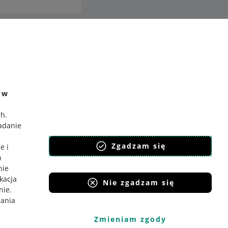
ć
o Gadane
e w
ch
.
badanie
,
Zgadzam się
e i
h
nie
ikacja
Nie zgadzam się
nie
.
iania
Zmieniam zgody