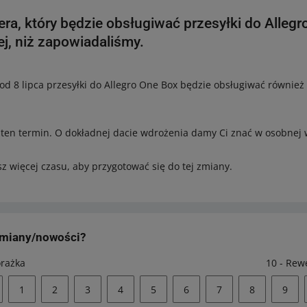
era, który będzie obsługiwać przesyłki do Alleg
j, niż zapowiadaliśmy.
od 8 lipca przesyłki do Allegro One Box będzie obsługiwać również 
ten termin. O dokładnej dacie wdrożenia damy Ci znać w osobnej 
z więcej czasu, aby przygotować się do tej zmiany.
zmiany/nowości?
orażka
10 - Rew
1
2
3
4
5
6
7
8
9