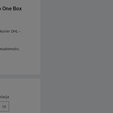
ro One Box
kurier DHL –
wiadomości.
elacja
10