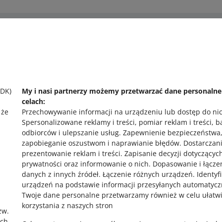
 pomocy?
Zapytaj społecznoś
 się z nami
Zajrzyj na Allegr
SDK)
My i nasi partnerzy możemy przetwarzać dane personaln
celach:
 że
Przechowywanie informacji na urządzeniu lub dostęp do ni
Spersonalizowane reklamy i treści, pomiar reklam i treści, 
odbiorców i ulepszanie usług
.
Zapewnienie bezpieczeństwa
zapobieganie oszustwom i naprawianie błędów
.
Dostarczani
prezentowanie reklam i treści
.
Zapisanie decyzji dotyczącyc
prywatności oraz informowanie o nich
.
Dopasowanie i łącze
,
danych z innych źródeł
.
Łączenie różnych urządzeń
.
Identyf
urządzeń na podstawie informacji przesyłanych automatycz
Twoje dane personalne przetwarzamy również w celu ułatw
korzystania z naszych stron
zw.
ach