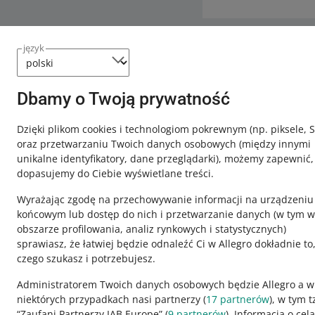
język
Potrzebujesz
Skontaktuj
Dbamy o Twoją prywatność
Dzięki plikom cookies i technologiom pokrewnym
(np. piksele, 
oraz przetwarzaniu Twoich danych osobowych
(między innymi
unikalne identyfikatory, dane przeglądarki)
, możemy zapewnić,
dopasujemy do Ciebie wyświetlane treści.
Wyrażając zgodę na przechowywanie informacji na urządzeniu
końcowym lub dostęp do nich i przetwarzanie danych (w tym w
obszarze profilowania, analiz rynkowych i statystycznych)
sprawiasz, że łatwiej będzie odnaleźć Ci w Allegro dokładnie to
czego szukasz i potrzebujesz.
Ta strona jest też dostępna w innych językach
Administratorem Twoich danych osobowych będzie Allegro a w
niektórych przypadkach nasi partnerzy (
17
partnerów
), w tym t
“Zaufani Partnerzy IAB Europe” (
9
partnerów
). Informacja o cel