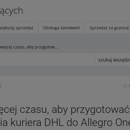
jących
większaj sprzedaż
Obsługa zamówień
Sprzedaż za granicę
Masz więcej czasu, aby przygotować się do wdrożenia kuriera DHL do Allegro One Box
szukaj wszędz
5
cej czasu, aby przygotować
a kuriera DHL do Allegro On