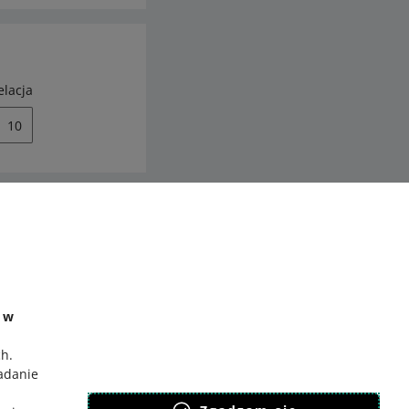
elacja
10
ć
o Gadane
e w
ch
.
badanie
,