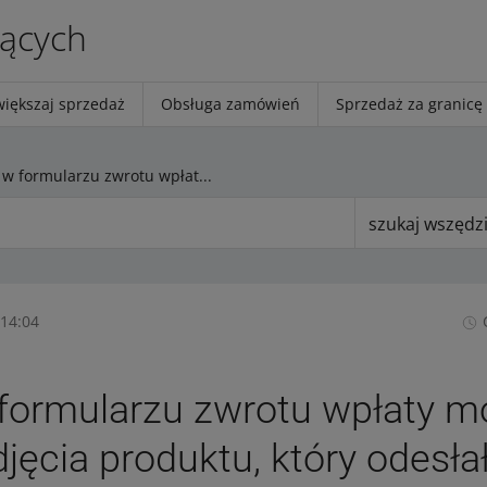
jących
większaj sprzedaż
Obsługa zamówień
Sprzedaż za granicę
Teraz w formularzu zwrotu wpłaty możesz dodać zdjęcia produktu, który odesłał kupujący
szukaj wszędz
 14:04
 formularzu zwrotu wpłaty 
jęcia produktu, który odesła