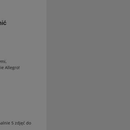
nić
ymi,
e Allegro!
alnie 5 zdjęć do