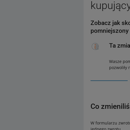
kupując
Zobacz jak sko
pomniejszony 
Ta zmi
Wasze pomy
pozwoliły 
Co zmienili
W formularzu zwrot
jednego zwrotu.