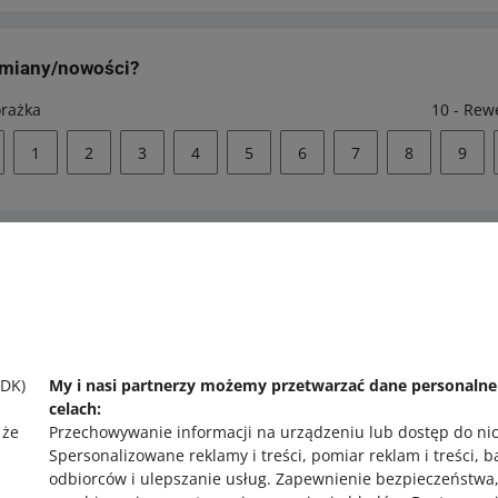
zmiany/nowości?
orażka
10 - Rew
1
2
3
4
5
6
7
8
9
 pomocy?
Zapytaj społecznoś
 się z nami
Zajrzyj na Allegr
SDK)
My i nasi partnerzy możemy przetwarzać dane personaln
celach:
 że
Przechowywanie informacji na urządzeniu lub dostęp do ni
Spersonalizowane reklamy i treści, pomiar reklam i treści, 
odbiorców i ulepszanie usług
.
Zapewnienie bezpieczeństwa