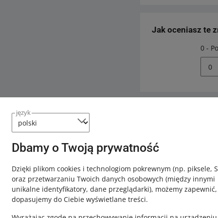
Jak oceniasz te 
0 - P
0
język
Potrzebujesz
Skontaktuj
Dbamy o Twoją prywatność
Dzięki plikom cookies i technologiom pokrewnym
(np. piksele, 
oraz przetwarzaniu Twoich danych osobowych
(między innymi
unikalne identyfikatory, dane przeglądarki)
, możemy zapewnić,
dopasujemy do Ciebie wyświetlane treści.
Wyrażając zgodę na przechowywanie informacji na urządzeniu