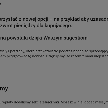
y
rzystać z nowej opcji – na przykład aby uzasad
zwrot pieniędzy dla kupującego.
ana powstała dzięki Waszym sugestiom
sły i potrzeby, które przekazaliście podczas badań ze sprzedając
nam przygotować tę nowość. Dziękujemy, że razem z nami ulepszaci
śmy
u wpłaty dodaliśmy sekcję
Załączniki
. Możesz w niej dodać maksym