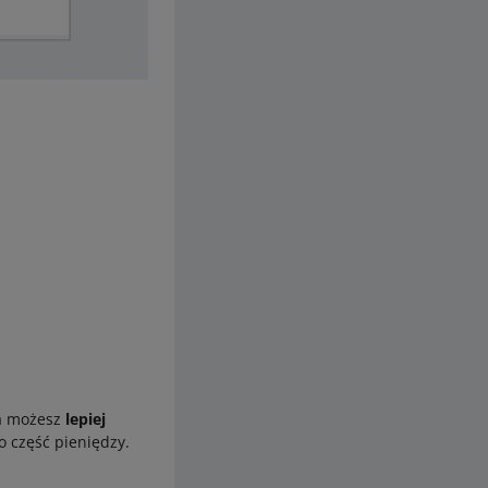
ia możesz
lepiej
o część pieniędzy.