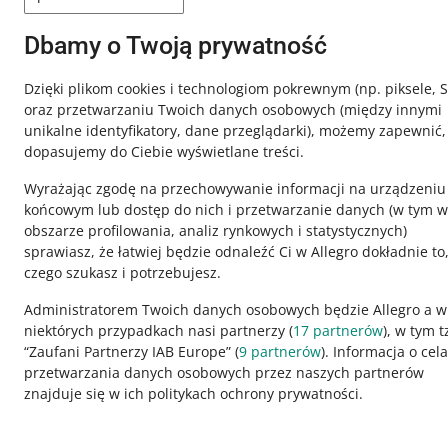
Dbamy o Twoją prywatność
Ta strona jest też dostępna w innych językach
Dzięki plikom cookies i technologiom pokrewnym
(np. piksele, 
oraz przetwarzaniu Twoich danych osobowych
(między innymi
o allegro.pl
unikalne identyfikatory, dane przeglądarki)
, możemy zapewnić,
dopasujemy do Ciebie wyświetlane treści.
polski
Wyrażając zgodę na przechowywanie informacji na urządzeniu
čeština
końcowym lub dostęp do nich i przetwarzanie danych (w tym w
English
obszarze profilowania, analiz rynkowych i statystycznych)
slovenčina
sprawiasz, że łatwiej będzie odnaleźć Ci w Allegro dokładnie to
czego szukasz i potrzebujesz.
Administratorem Twoich danych osobowych będzie Allegro a w
niektórych przypadkach nasi partnerzy (
17
partnerów
), w tym t
“Zaufani Partnerzy IAB Europe” (
9
partnerów
). Informacja o cel
wygląd:
motyw jasny
przetwarzania danych osobowych przez naszych partnerów
znajduje się w ich politykach ochrony prywatności.