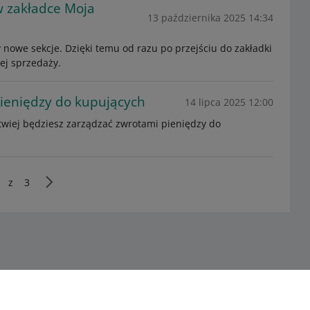
w zakładce Moja
13 października 2025 14:34
nowe sekcje. Dzięki temu od razu po przejściu do zakładki
ej sprzedaży.
ieniędzy do kupujących
14 lipca 2025 12:00
atwiej będziesz zarządzać zwrotami pieniędzy do
z
3