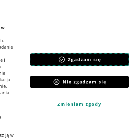
e w
 allegro.sk
ch
.
badanie
lski
,
Zgadzam się
eština
e i
h
nglish
nie
lovenčina
ikacja
Nie zgadzam się
nie
.
iania
Zmieniam zgody
e
sz ją w