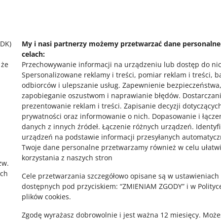
SDK)
My i nasi partnerzy możemy przetwarzać dane personaln
celach:
o allegro.cz
o
 że
Przechowywanie informacji na urządzeniu lub dostęp do ni
Spersonalizowane reklamy i treści, pomiar reklam i treści, 
polski
po
odbiorców i ulepszanie usług
.
Zapewnienie bezpieczeństwa
čeština
č
zapobieganie oszustwom i naprawianie błędów
.
Dostarczani
prezentowanie reklam i treści
.
Zapisanie decyzji dotyczącyc
English
E
prywatności oraz informowanie o nich
.
Dopasowanie i łącze
slovenčina
s
,
danych z innych źródeł
.
Łączenie różnych urządzeń
.
Identyf
urządzeń na podstawie informacji przesyłanych automatycz
Twoje dane personalne przetwarzamy również w celu ułatw
korzystania z naszych stron
zw.
ach
Cele przetwarzania szczegółowo opisane są w ustawieniach
dostępnych pod przyciskiem: “ZMIENIAM ZGODY” i w Polityc
plików cookies.
Zgodę wyrażasz dobrowolnie i jest ważna 12 miesięcy. Może