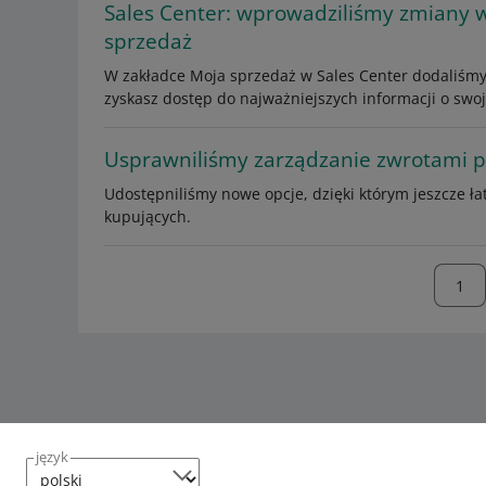
Sales Center: wprowadziliśmy zmiany 
sprzedaż
W zakładce Moja sprzedaż w Sales Center dodaliśmy 
zyskasz dostęp do najważniejszych informacji o swoj
Usprawniliśmy zarządzanie zwrotami p
Udostępniliśmy nowe opcje, dzięki którym jeszcze ł
kupujących.
język