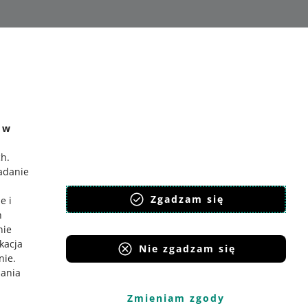
e w
o allegro.hu
ch
.
polski
badanie
čeština
,
Zgadzam się
English
e i
h
slovenčina
nie
magyar
ikacja
Nie zgadzam się
nie
.
iania
Zmieniam zgody