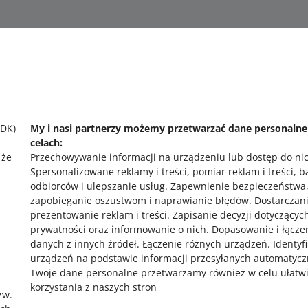
SDK)
My i nasi partnerzy możemy przetwarzać dane personaln
cz
o allegro.sk
celach:
 że
Przechowywanie informacji na urządzeniu lub dostęp do ni
polski
Spersonalizowane reklamy i treści, pomiar reklam i treści, 
čeština
odbiorców i ulepszanie usług
.
Zapewnienie bezpieczeństwa
English
zapobieganie oszustwom i naprawianie błędów
.
Dostarczani
prezentowanie reklam i treści
.
Zapisanie decyzji dotyczącyc
slovenčina
prywatności oraz informowanie o nich
.
Dopasowanie i łącze
magyar
,
danych z innych źródeł
.
Łączenie różnych urządzeń
.
Identyf
urządzeń na podstawie informacji przesyłanych automatycz
Twoje dane personalne przetwarzamy również w celu ułatw
korzystania z naszych stron
zw.