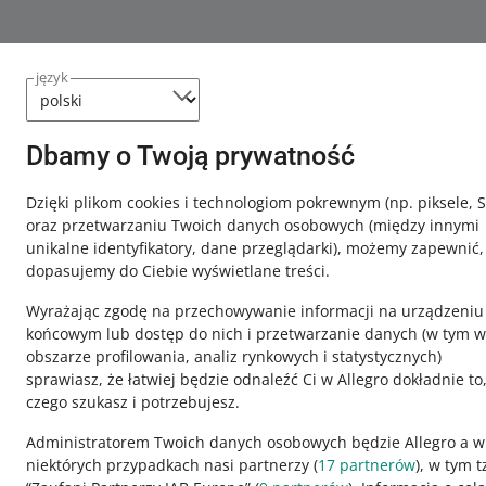
język
Ta strona jest też dostępna w innych językach
Dbamy o Twoją prywatność
Dzięki plikom cookies i technologiom pokrewnym
(np. piksele, 
o allegro.pl
o allegro.
oraz przetwarzaniu Twoich danych osobowych
(między innymi
unikalne identyfikatory, dane przeglądarki)
, możemy zapewnić,
polski
polski
dopasujemy do Ciebie wyświetlane treści.
čeština
čeština
Wyrażając zgodę na przechowywanie informacji na urządzeniu
English
English
końcowym lub dostęp do nich i przetwarzanie danych (w tym w
slovenčina
slovenčina
obszarze profilowania, analiz rynkowych i statystycznych)
magyar
magyar
sprawiasz, że łatwiej będzie odnaleźć Ci w Allegro dokładnie to
czego szukasz i potrzebujesz.
Administratorem Twoich danych osobowych będzie Allegro a w
niektórych przypadkach nasi partnerzy (
17
partnerów
), w tym t