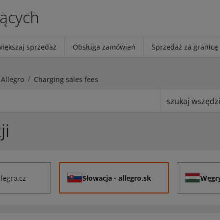
jących
większaj sprzedaż
Obsługa zamówień
Sprzedaż za granicę
 Allegro
Charging sales fees
szukaj wszędz
ji
llegro.cz
Słowacja
- allegro.sk
Węgr