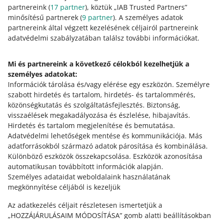
partnereink (
17
partner
), köztük „IAB Trusted Partners”
Bővebben erről: allegro.cz
minősítésű partnerek (
9
partner
). A személyes adatok
polski
partnereink által végzett kezelésének céljairól partnereink
čeština
adatvédelmi szabályzatában találsz további információkat.
English
slovenčina
Mi és partnereink a következő célokból kezelhetjük a
személyes adatokat:
magyar
Információk tárolása és/vagy elérése egy eszközön
.
Személyre
szabott hirdetés és tartalom, hirdetés- és tartalommérés,
Bővebben erről: allegro.sk
közönségkutatás és szolgáltatásfejlesztés
.
Biztonság,
polski
visszaélések megakadályozása és észlelése, hibajavítás
.
čeština
Hirdetés és tartalom megjelenítése és bemutatása
.
Adatvédelmi lehetőségek mentése és kommunikációja
.
Más
English
adatforrásokból származó adatok párosítása és kombinálása
.
slovenčina
Különböző eszközök összekapcsolása
.
Eszközök azonosítása
magyar
automatikusan továbbított információk alapján
.
Személyes adataidat weboldalaink használatának
Bővebben erről: allegro.hu
megkönnyítése céljából is kezeljük
polski
Az adatkezelés céljait részletesen ismertetjük a
čeština
„HOZZÁJÁRULÁSAIM MÓDOSÍTÁSA” gomb alatti beállításokban