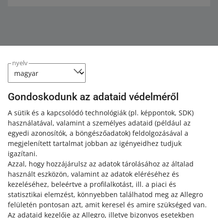
nyelv
Gondoskodunk az adataid védelméről
A sütik és a kapcsolódó technológiák
(pl. képpontok, SDK)
Ez az oldal más nyelveken is elérhető.
használatával, valamint a személyes adataid
(például az
egyedi azonosítók, a böngészőadatok)
feldolgozásával a
Bővebben erről: allegro.pl
megjelenített tartalmat jobban az igényeidhez tudjuk
igazítani.
polski
Azzal, hogy hozzájárulsz az adatok tárolásához az általad
čeština
használt eszközön, valamint az adatok eléréséhez és
English
kezeléséhez, beleértve a profilalkotást, ill. a piaci és
slovenčina
statisztikai elemzést, könnyebben találhatod meg az Allegro
felületén pontosan azt, amit keresel és amire szükséged van.
magyar
Az adataid kezelője az Allegro, illetve bizonyos esetekben