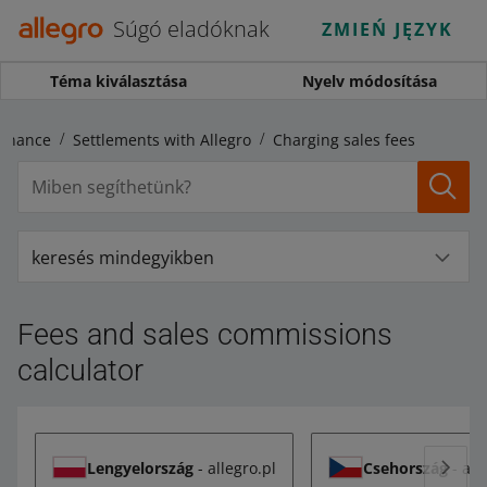
Súgó eladóknak
ZMIEŃ JĘZYK
Téma kiválasztása
Nyelv módosítása
Finance
Settlements with Allegro
Charging sales fees
keresés mindegyikben
Fees and sales commissions
calculator
Lengyelország
- allegro.pl
Csehország
- all