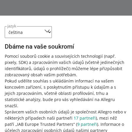
jazyk
Dbáme na vaše soukromí
Pomocí souborů cookie a souvisejících technologií
(např.
pixely, SDK)
a zpracováním vašich údajů
(včetně jedinečných
Tato stránka je dostupná i v jiných jazycích
identifikátorů, údajů o prohlížeči)
můžeme lépe přizpůsobit
zobrazovaný obsah vašim potřebám.
o allegro.pl
Pokud udělíte souhlas s ukládáním informací na vašem
koncovém zařízení, s poskytnutím přístupu k údajům a s
polski
jejich zpracováním, včetně oblasti profilování, trhu a
čeština
statistické analýzy, bude pro vás vyhledávání na Allegru
English
snazší.
slovenčina
Správcem vašich osobních údajů je společnost Allegro nebo v
některých případech naši partneři
17
partneři
), mezi něž
magyar
patří „IAB Europe Trusted Partners“ (
9
partneři
). Informace o
účelech zpracování osobních údajů našimi partnery