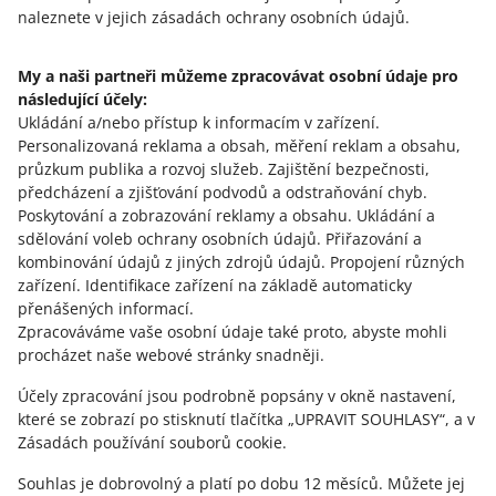
o allegro.cz
naleznete v jejich zásadách ochrany osobních údajů.
polski
čeština
My a naši partneři můžeme zpracovávat osobní údaje pro
English
následující účely:
slovenčina
Ukládání a/nebo přístup k informacím v zařízení
.
Personalizovaná reklama a obsah, měření reklam a obsahu,
magyar
průzkum publika a rozvoj služeb
.
Zajištění bezpečnosti,
předcházení a zjišťování podvodů a odstraňování chyb
.
o allegro.sk
Poskytování a zobrazování reklamy a obsahu
.
Ukládání a
polski
sdělování voleb ochrany osobních údajů
.
Přiřazování a
čeština
kombinování údajů z jiných zdrojů údajů
.
Propojení různých
zařízení
.
Identifikace zařízení na základě automaticky
English
přenášených informací
.
slovenčina
Zpracováváme vaše osobní údaje také proto, abyste mohli
magyar
procházet naše webové stránky snadněji.
Účely zpracování jsou podrobně popsány v okně nastavení,
o allegro.hu
které se zobrazí po stisknutí tlačítka „UPRAVIT SOUHLASY“, a v
polski
Zásadách používání souborů cookie.
čeština
Souhlas je dobrovolný a platí po dobu 12 měsíců. Můžete jej
English