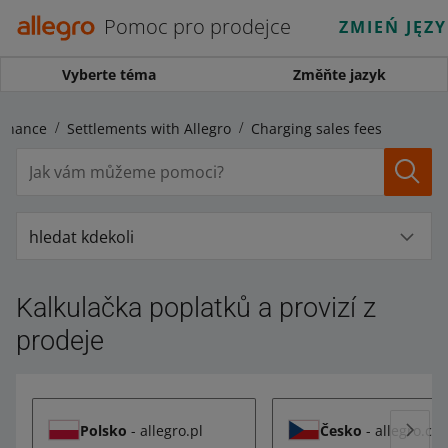
Pomoc pro prodejce
ZMIEŃ JĘZ
Vyberte téma
Změňte jazyk
Finance
Settlements with Allegro
Charging sales fees
hledat kdekoli
Kalkulačka poplatků a provizí z
prodeje
Polsko
- allegro.pl
Česko
- allegro.cz