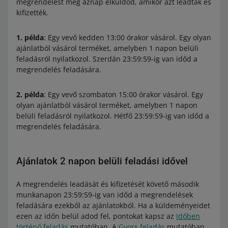
megrendelést még aznap elküldöd, amikor azt leadták és
kifizették.
1. példa
: Egy vevő kedden 13:00 órakor vásárol. Egy olyan
ajánlatból vásárol terméket, amelyben 1 napon belüli
feladásról nyilatkozol. Szerdán 23:59:59-ig van időd a
megrendelés feladására.
2. példa
: Egy vevő szombaton 15:00 órakor vásárol. Egy
olyan ajánlatból vásárol terméket, amelyben 1 napon
belüli feladásról nyilatkozol. Hétfő 23:59:59-ig van időd a
megrendelés feladására.
Ajánlatok 2 napon belüli feladási idővel
A megrendelés leadását és kifizetését követő második
munkanapon 23:59:59-ig van időd a megrendelések
feladására ezekből az ajánlatokból. Ha a küldeményeidet
ezen az időn belül adod fel, pontokat kapsz az
Időben
történő feladás
mutatóban. A
Gyors feladás
mutatóban