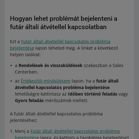
Hogyan lehet problémát bejelenteni a
futár általi átvétellel kapcsolatban
Ezt a
Futár általi átvétellel kapcsolatos probléma
bejelentése
lapon teheted meg. A linket a következő
helyen találod:
a
Rendelések és visszaküldések
szakaszban a Sales
Centerben,
az
Értékesítői minősítésem
lapon, ha a
futár általi
átvétellel kapcsolatos probléma bejelentése
lehetőségre kattintasz az
Időben történő feladás
vagy
Gyors feladás
mérőszámok mellett.
A futár általi átvétellel kapcsolatos probléma
jelentéséhez:
Menj a
Futár általi átvétellel kapcsolatos probléma
bejelentése
lapra, és kattints a [probléma bejelentése]