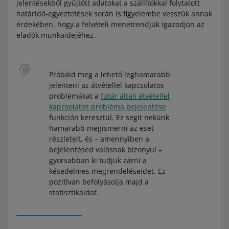
jelentésekből gyűjtött adatokat a szállítókkal folytatott
határidő-egyeztetések során is figyelembe vesszük annak
érdekében, hogy a felvételi menetrendjük igazodjon az
eladók munkaidejéhez.
Próbáld meg a lehető leghamarabb
jelenteni az átvétellel kapcsolatos
problémákat a
futár általi átvétellel
kapcsolatos probléma bejelentése
funkción keresztül. Ez segít nekünk
hamarabb megismerni az eset
részleteit, és – amennyiben a
bejelentésed valósnak bizonyul –
gyorsabban ki tudjuk zárni a
késedelmes megrendeléseidet. Ez
pozitívan befolyásolja majd a
statisztikáidat.