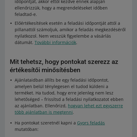
időpontját, akkor ettől kezdve ennek alapján
ellenőrizzük, hogy a megrendeléseket időben
feladtad-e.
Előértékesítések esetén a feladási időpontját attól a
pillanattól számoljuk, amikor a feladás megkezdéséről
nyilatkozol. Nem vesszük figyelembe a vásárlás
dátumát.
További információk
.
Mit tehetsz, hogy pontokat szerezz az
értékesítői minősítésben
Ajánlataidban állíts be egy feladási időpontot,
amelyen belül ténylegesen el tudod küldeni a
terméket. Ha tudod, hogy erre jelenleg nem lesz
lehetőséged – frissítsd a feladási nyilatkozatot ebben
az ajánlatban. Ellenőrizd,
hogyan lehet ezt egyszerre
több ajánlatban is megtenni
.
Ha pontokat szeretnél kapni a
Gyors feladás
mutatóban: