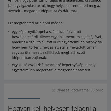
Ahhoz, hogy pozitívan bíráljuk el a jelentésed, csatolnod
kell egy igazolást arról, hogy helyesen rendelted meg az
átvételt – megadott időpontra és dátumra.
Ezt megteheted az alábbi módon:
egy képernyőképpel a szállítóval folytatott
beszélgetéséről, illetve egy dokumentum segítségével,
amelyet a szállító állított ki és egyértelműen bizonyítja,
hogy nem történt meg az átvétel a megadott címen,
vagy az ütemezett szállítások meghatározott
időpontban zajlanak,
egy külső eszközből származó képernyőkép, amely
egyértelműen megerősíti a megrendelt átvételt.
Olvasás időtartama: 30 perc
Hogyan kell helyesen feladni a