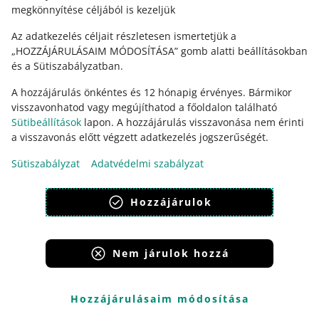
hogy nyomon követhessük azokat
megkönnyítése céljából is kezeljük
Ez két tényezőtől függ:
Az adatkezelés céljait részletesen ismertetjük a
„HOZZÁJÁRULÁSAIM MÓDOSÍTÁSA” gomb alatti beállításokban
a feladási eszközöktől, amelyeket megrendelések
és a Sütiszabályzatban.
feladásához használsz,
A hozzájárulás önkéntes és 12 hónapig érvényes. Bármikor
az integráció típusától, amelyet egy adott fuvarozóhoz
visszavonhatod vagy megújíthatod a főoldalon található
használunk.
Sütibeállítások
lapon. A hozzájárulás visszavonása nem érinti
a visszavonás előtt végzett adatkezelés jogszerűségét.
Ellenőrizd az alábbiakban, hogyan osztjuk fel az integrált
fuvarozókat, és hogyan küldhetsz rajtuk keresztül
Sütiszabályzat
Adatvédelmi szabályzat
csomagokat az általad használt szállítási eszközöktől
függően.
Hozzájárulok
1. csoport: fuvarozók, amelyek esetében
automatikusan letöltjük a
Nem járulok hozzá
fuvarlevélszámokat és a küldemények
státuszait
Hozzájárulásaim módosítása