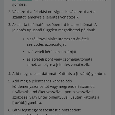
gombra.
Válaszd ki a feladási országot, és válaszd ki azt a
szállítót, amelyre a jelentés vonatkozik.
Az alatta található mezőben írd le a problémát. A
jelentés típusától függően megadhatod például:
a szállítóval aláírt ütemezett átvételi
szerződés azonosítóját,
az átvételi kérés azonosítóját,
az átvételi pont vagy csomagautomata
címét, amelyre a jelentés vonatkozik.
Add meg az eset dátumát. Kattints a [tovább] gombra.
Add meg a jelentéshez kapcsolódó
küldeményazonosítót vagy megrendelésszámot.
Elválaszthatod őket vesszővel, pontosvesszővel,
szóközzel vagy Enter billentyűvel. Ezután kattints a
[tovább] gombra.
Látni fogsz egy összesítést a hozzáadott