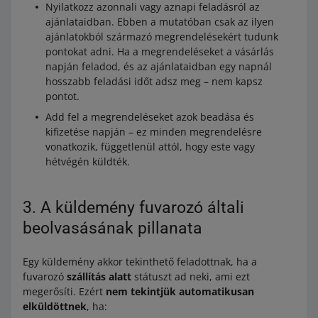
Nyilatkozz azonnali vagy aznapi feladásról az
ajánlataidban. Ebben a mutatóban csak az ilyen
ajánlatokból származó megrendelésekért tudunk
pontokat adni. Ha a megrendeléseket a vásárlás
napján feladod, és az ajánlataidban egy napnál
hosszabb feladási időt adsz meg – nem kapsz
pontot.
Add fel a megrendeléseket azok beadása és
kifizetése napján – ez minden megrendelésre
vonatkozik, függetlenül attól, hogy este vagy
hétvégén küldték.
3. A küldemény fuvarozó általi
beolvasásának pillanata
Egy küldemény akkor tekinthető feladottnak, ha a
fuvarozó
szállítás alatt
státuszt ad neki, ami ezt
megerősíti. Ezért
nem tekintjük automatikusan
elküldöttnek
, ha: