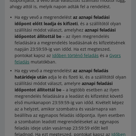
időpontjától, a vevő által választott szállítási módtól függ,
ahogy attól is, melyik napon adták fel a rendelést.
Ha egy vevő a megrendelést
az aznapi feladási
időpont előtt leadja és kifizeti
, és a szállítótól olyan
szállítási módot választ, amelyhez
aznapi feladási
időpontot állítottál be
– az ilyen megrendelés
feladására a megrendelés leadásának és kifizetésének
napján 23:59:59-ig van időd. Ha ezt megteszed,
pontokat kapsz az
Időben történő feladás
és a
Gyors
feladás
mutatókban.
Ha egy vevő a megrendelést
az aznapi feladás
határideje után
adja le és fizeti ki, és a szállítótól olyan
szállítási módot választ, amelyre
aznapi feladási
időpontot állítottál be
– a legtöbb esetben az ilyen
megrendelés feladására a leadást és kifizetést követő
első munkanapon 23:59:59-ig van időd. Kivételt képez
az a helyzet, amikor szombatra és vasárnapra van
beállítva az egynapos feladás időpontja. Ilyen esetben
a szombaton leadott megrendeléseket az egynapos
feladás ideje után vasárnap 23:59:59 előtt kell
feladnod. Ha ezt megteszed, pontokat kapsz az
Időben