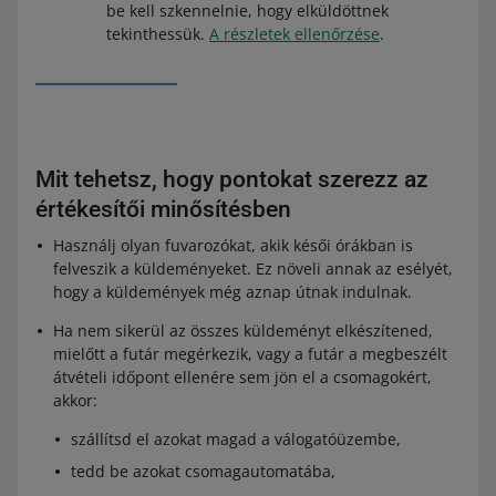
be kell szkennelnie, hogy elküldöttnek
tekinthessük.
A részletek ellenőrzése
.
Mit tehetsz, hogy pontokat szerezz az
értékesítői minősítésben
Használj olyan fuvarozókat, akik késői órákban is
felveszik a küldeményeket. Ez növeli annak az esélyét,
hogy a küldemények még aznap útnak indulnak.
Ha nem sikerül az összes küldeményt elkészítened,
mielőtt a futár megérkezik, vagy a futár a megbeszélt
átvételi időpont ellenére sem jön el a csomagokért,
akkor:
szállítsd el azokat magad a válogatóüzembe,
tedd be azokat csomagautomatába,