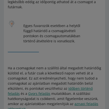
legkésőbb eddig az időpontig athatod át a csomagot a
futárnak.
Egyes fuvarozók esetében a helytől
függő határidő a csomagátvételi
pontokon és csomagautomatákban
történő átvételére is vonatkozik.
Ha a csomagokat nem a szállító által megadott határidőig
küldöd el, a futár csak a következő napon veheti át a
csomagokat. Ez azt eredményezheti, hogy nem tudod a
csomagokat az ajánlatban megadott határidőn belül
elküldeni, és pontokat veszíthetsz az
Időben történő
feladás
és a
Gyors feladás
mutatókban. A szállítási
hatékonyságodat is csökkenti, amit figyelembe veszünk,
amikor az ajánlatokban megjelenítjük az
aznapi feladás
időpontjait
.