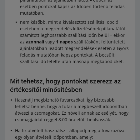
esetben pontokat kapsz az Időben történő feladás
mutatóban.
nem később, mint a kiválasztott szállítási opció
esetében a megrendelés kifizetésének pillanatától
számított leghosszabb szállítási időn belül – ekkor
az
azonnali
vagy
1 napos
szállításként feltüntetett
ajánlatokban leadott megrendelések esetén a Gyors
feladás mutatóban kapsz pontokat. A becsült
szállítási idő letelte után másnap megkapod őket.
Mit tehetsz, hogy pontokat szerezz az
értékesítői minősítésben
Használj megbízható fuvarozókat. Így biztosabb
lehetsz benne, hogy a futár a megbeszélt időpontban
átveszi a csomagokat. Ez növeli annak az esélyét, hogy
csomagjaidat reggel 8:00 óra előtt beolvassák.
Ha fix átvételt használsz - állapodj meg a fuvarozóval
egy olyan átvételi időpontban, amely: