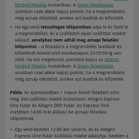
történő feladás
mutatóban. A
Gyors feladásban
azonban csak akkor kapsz pontot, ha a megrendelést
még aznap elküldöd, amikor azt leadták és kifizették.
Ha egy vevő
tetszőleges időpontban
adja le és fizeti ki
a megrendelést, és a szállítótól olyan szállítási módot
választ,
amelyhez nem adtál meg aznapi feladási
időpontot
– a feladásra a megrendelés leadását és
kifizetését követő első munkanapon 23:59:59-ig van
időd. Ha ezt megteszed, pontokat kapsz az
Időben
történő feladás
mutatóban. A
Gyors feladásban
azonban csak akkor kapsz pontot, ha a megrendelést
még aznap elküldöd, amikor azt leadták és kifizették.
Példa
: Az ajánlataidban 1 napon belüli feladást adsz
meg. Két szállítási módot biztosítasz: Allegro Express
One Futár és Allegro DPD Futár. Az Express One
esetében 14:00 órát állítasz be aznapi feladási
időpontnak.
Egy vevő kedden 12:00-kor vásárol, és az Allegro
Express One Futár szállítási módot választja. Kedden a