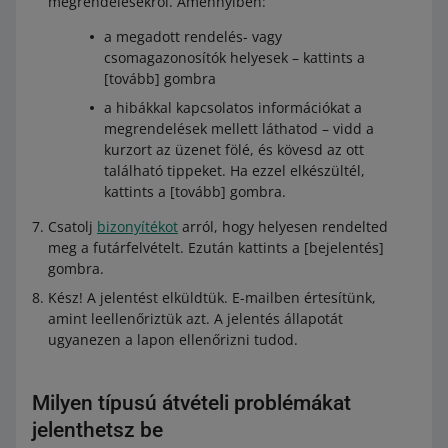
megrendelésekről. Amennyiben:
a megadott rendelés- vagy
csomagazonosítók helyesek – kattints a
[tovább] gombra
a hibákkal kapcsolatos információkat a
megrendelések mellett láthatod – vidd a
kurzort az üzenet fölé, és kövesd az ott
található tippeket. Ha ezzel elkészültél,
kattints a [tovább] gombra.
Csatolj
bizonyítékot
arról, hogy helyesen rendelted
meg a futárfelvételt. Ezután kattints a [bejelentés]
gombra.
Kész! A jelentést elküldtük. E-mailben értesítünk,
amint leellenőriztük azt. A jelentés állapotát
ugyanezen a lapon ellenőrizni tudod.
Milyen típusú átvételi problémákat
jelenthetsz be