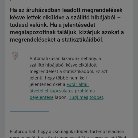
Ha az áruházadban leadott megrendelések
késve lettek elküldve a szállító hibájából –
tudasd velünk. Ha a jelentésedet
megalapozottnak találjuk, kizárjuk azokat a
megrendeléseket a statisztikáidból.
Automatikusan kizárunk néhány, a
szállító hibájából késve elküldött
megrendelést a statisztikádból. Ez azt
jelenti, hogy többé nem kell
jelentened őket a
Futár általi
átvétellel kapcsolatos probléma
bejelentése
lapon.
Tudj meg többet
.
Előfordulhat, hogy a csomagok időben történő feladása
nem teljesül, ha a futár nem veszi át a csomagokat tőled,