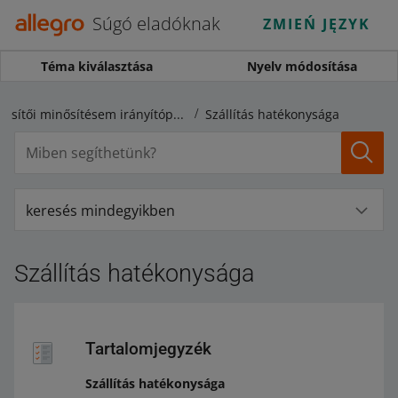
Súgó eladóknak
ZMIEŃ JĘZYK
Téma kiválasztása
Nyelv módosítása
Értékesítői minősítésem irányítópult
Szállítás hatékonysága
keresés mindegyikben
Szállítás hatékonysága
Tartalomjegyzék
Szállítás hatékonysága