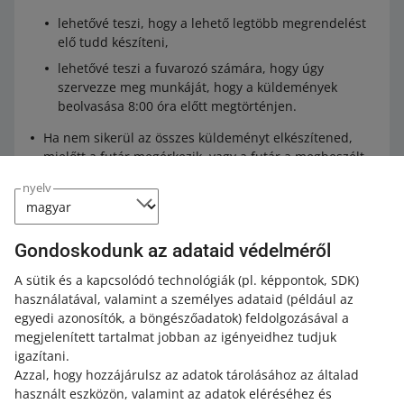
lehetővé teszi, hogy a lehető legtöbb megrendelést
elő tudd készíteni,
lehetővé teszi a fuvarozó számára, hogy úgy
szervezze meg munkáját, hogy a küldemények
beolvasása 8:00 óra előtt megtörténjen.
Ha nem sikerül az összes küldeményt elkészítened,
mielőtt a futár megérkezik, vagy a futár a megbeszélt
átvételi időpont ellenére sem jön el a csomagokért,
nyelv
akkor:
szállítsd el azokat magad a válogatóüzembe,
Gondoskodunk az adataid védelméről
tedd be azokat csomagautomatába,
vidd el azokat egy átvételi pontra.
A sütik és a kapcsolódó technológiák
(pl. képpontok, SDK)
használatával, valamint a személyes adataid
(például az
Ekkor van esély arra, hogy ezeket a csomagokat még 8:00
egyedi azonosítók, a böngészőadatok)
feldolgozásával a
előtt beolvassák.
megjelenített tartalmat jobban az igényeidhez tudjuk
igazítani.
Azzal, hogy hozzájárulsz az adatok tárolásához az általad
használt eszközön, valamint az adatok eléréséhez és
4. A küldemény nyomon követése