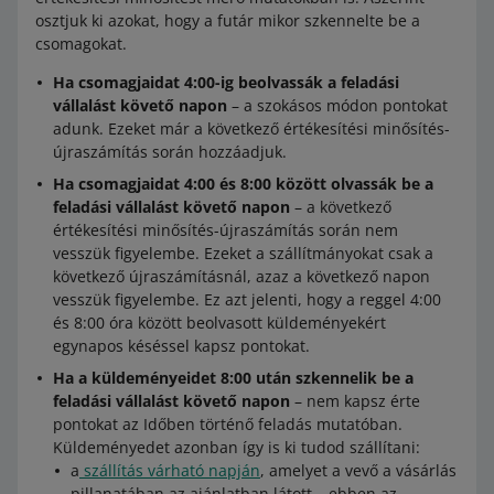
osztjuk ki azokat, hogy a futár mikor szkennelte be a
csomagokat.
Ha csomagjaidat 4:00-ig beolvassák a feladási
vállalást követő napon
– a szokásos módon pontokat
adunk. Ezeket már a következő értékesítési minősítés-
újraszámítás során hozzáadjuk.
Ha csomagjaidat 4:00 és 8:00 között olvassák be a
feladási vállalást követő napon
– a következő
értékesítési minősítés-újraszámítás során nem
vesszük figyelembe. Ezeket a szállítmányokat csak a
következő újraszámításnál, azaz a következő napon
vesszük figyelembe. Ez azt jelenti, hogy a reggel 4:00
és 8:00 óra között beolvasott küldeményekért
egynapos késéssel kapsz pontokat.
Ha a küldeményeidet 8:00 után szkennelik be a
feladási vállalást követő napon
– nem kapsz érte
pontokat az Időben történő feladás mutatóban.
Küldeményedet azonban így is ki tudod szállítani:
a
szállítás várható napján
, amelyet a vevő a vásárlás
pillanatában az ajánlatban látott – ebben az