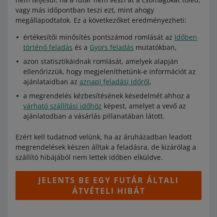
vagy más időpontban teszi ezt, mint ahogy
megállapodtatok. Ez a következőket eredményezheti:
értékesítői minősítés pontszámod romlását az
Időben
történő feladás
és a
Gyors feladás
mutatókban,
azon statisztikáidnak romlását, amelyek alapján
ellenőrizzük, hogy megjeleníthetünk-e információt az
ajánlataidban az
aznapi feladási időről
,
a megrendelés kézbesítésének késedelmét ahhoz a
várható szállítási időhöz
képest, amelyet a vevő az
ajánlatodban a vásárlás pillanatában látott.
Ezért kell tudatnod velünk, ha az áruházadban leadott
megrendelések készen álltak a feladásra, de kizárólag a
szállító hibájából nem lettek időben elküldve.
JELENTS BE EGY FUTÁR ÁLTALI
ÁTVÉTELI HIBÁT