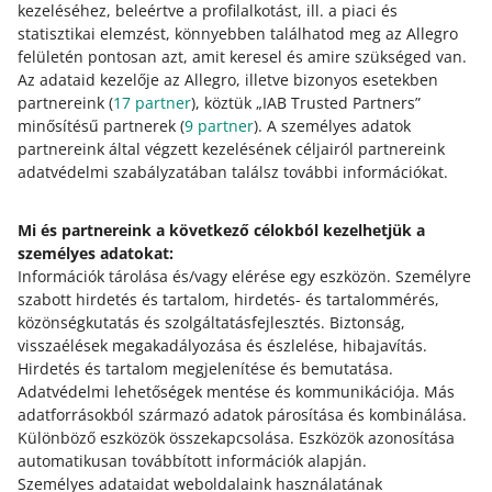
kezeléséhez, beleértve a profilalkotást, ill. a piaci és
statisztikai elemzést, könnyebben találhatod meg az Allegro
Ahhoz, hogy nyomon követhessük az általad feladott
felületén pontosan azt, amit keresel és amire szükséged van.
megrendelést, a következő adatokra van szükségünk:
Az adataid kezelője az Allegro, illetve bizonyos esetekben
partnereink (
17
partner
), köztük „IAB Trusted Partners”
a fuvarlevél számara, amelyet a küldeményhez ezzel a
minősítésű partnerek (
9
partner
). A személyes adatok
megrendeléssel együtt rendeltek a szállítmányhoz,
partnereink által végzett kezelésének céljairól partnereink
a küldemény státuszára, amelyet a fuvarozó
adatvédelmi szabályzatában találsz további információkat.
folyamatosan frissít.
Mi és partnereink a következő célokból kezelhetjük a
Ezért csak akkor tudjuk nyomon követni az általad
személyes adatokat:
feladott megrendeléseket, ha:
Információk tárolása és/vagy elérése egy eszközön
.
Személyre
biztosítod, hogy a fuvarlevél száma hozzájuk legyen
szabott hirdetés és tartalom, hirdetés- és tartalommérés,
adva,
valamint
közönségkutatás és szolgáltatásfejlesztés
.
Biztonság,
visszaélések megakadályozása és észlelése, hibajavítás
.
integrált fuvarozókon keresztül küldöd őket, és
Hirdetés és tartalom megjelenítése és bemutatása
.
megfelelnek további feltételeknek – ellenőrizd a
Adatvédelmi lehetőségek mentése és kommunikációja
.
Más
részleteket alább.
adatforrásokból származó adatok párosítása és kombinálása
.
Különböző eszközök összekapcsolása
.
Eszközök azonosítása
automatikusan továbbított információk alapján
.
Hogyan kell feladni a küldeményeket,
Személyes adataidat weboldalaink használatának