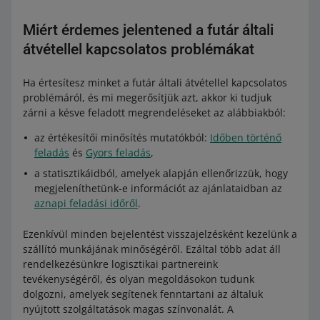
Miért érdemes jelentened a futár általi
átvétellel kapcsolatos problémákat
Ha értesítesz minket a futár általi átvétellel kapcsolatos
problémáról, és mi megerősítjük azt, akkor ki tudjuk
zárni a késve feladott megrendeléseket az alábbiakból:
az értékesítői minősítés mutatókból:
Időben történő
feladás
és
Gyors feladás
,
a statisztikáidból, amelyek alapján ellenőrizzük, hogy
megjeleníthetünk-e információt az ajánlataidban az
aznapi feladási időről
.
Ezenkívül minden bejelentést visszajelzésként kezelünk a
szállító munkájának minőségéről. Ezáltal több adat áll
rendelkezésünkre logisztikai partnereink
tevékenységéről, és olyan megoldásokon tudunk
dolgozni, amelyek segítenek fenntartani az általuk
nyújtott szolgáltatások magas színvonalát. A