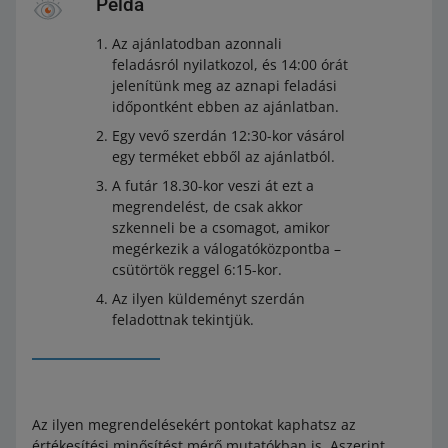
Példa
Az ajánlatodban azonnali
feladásról nyilatkozol, és 14:00 órát
jelenítünk meg az aznapi feladási
időpontként ebben az ajánlatban.
Egy vevő szerdán 12:30-kor vásárol
egy terméket ebből az ajánlatból.
A futár 18.30-kor veszi át ezt a
megrendelést, de csak akkor
szkenneli be a csomagot, amikor
megérkezik a válogatóközpontba –
csütörtök reggel 6:15-kor.
Az ilyen küldeményt szerdán
feladottnak tekintjük.
Az ilyen megrendelésekért pontokat kaphatsz az
értékesítési minősítést mérő mutatókban is. Aszerint