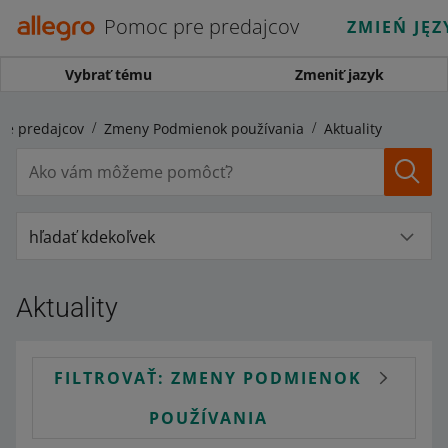
Pomoc pre predajcov
ZMIEŃ JĘZ
Vybrať tému
Zmeniť jazyk
re predajcov
Zmeny Podmienok používania
Aktuality
hľadať kdekoľvek
Aktuality
FILTROVAŤ: ZMENY PODMIENOK
POUŽÍVANIA