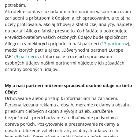
potrebám.
Ak udelíte súhlas s ukladaním informácií na vašom koncovom
zariadení a prístupom k údajom a ich spracovaním, a to aj na
účely profilovania, ako aj trhovej a štatistickej analýzy, nájdete
na portáli Allegro ľahšie presne to, čo hľadáte a potrebujete.
Prevádzkovateľom vašich osobných údajov bude spoločnosť
Allegro a v niektorých prípadoch naši partneri (
17
partnerov
),
medzi ktorých patria aj tzv. „Dôveryhodní partneri Europe
IAB“ (
9
partnerov
). Informácie o účeloch spracovania
osobných údajov našimi partnermi nájdete v ich zásadách
Táto stránka je dostupná aj v iných jazykoch
ochrany osobných údajov.
o allegro.pl
My a naši partneri môžeme spracúvať osobné údaje na tieto
účely:
polski
Uchovávanie alebo prístup k informáciám na zariadení
.
čeština
Personalizovaná reklama a obsah, meranie reklamy a obsahu,
English
prieskum cieľových skupín a vývoj služieb
.
Zaručenie
slovenčina
bezpečnosti, predchádzanie a odhaľovanie podvodov a
oprava porúch
.
Poskytovanie a prezentovanie reklamy a
o allegro.cz
obsahu
.
Uloženie volieb ochrany osobných údajov a ich
komunikácia
.
Porovnávať a spájať údaje z iných zdrojov