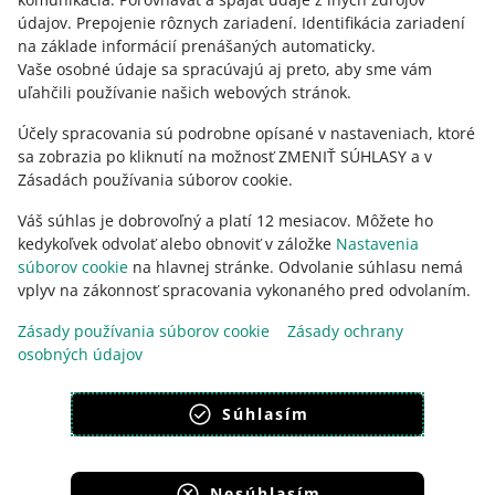
polski
údajov
.
Prepojenie rôznych zariadení
.
Identifikácia zariadení
čeština
na základe informácií prenášaných automaticky
.
English
Vaše osobné údaje sa spracúvajú aj preto, aby sme vám
uľahčili používanie našich webových stránok.
slovenčina
Účely spracovania sú podrobne opísané v nastaveniach, ktoré
o allegro.sk
sa zobrazia po kliknutí na možnosť ZMENIŤ SÚHLASY a v
polski
Zásadách používania súborov cookie.
čeština
Váš súhlas je dobrovoľný a platí 12 mesiacov. Môžete ho
English
kedykoľvek odvolať alebo obnoviť v záložke
Nastavenia
slovenčina
súborov cookie
na hlavnej stránke. Odvolanie súhlasu nemá
vplyv na zákonnosť spracovania vykonaného pred odvolaním.
Zásady používania súborov cookie
Zásady ochrany
osobných údajov
vzhľad:
svetlý motív
Súhlasím
Nesúhlasím