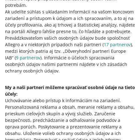
potrebám.
Ak udelíte súhlas s ukladaním informácií na vašom koncovom
zariadení a prístupom k údajom a ich spracovaním, a to aj na
účely profilovania, ako aj trhovej a štatistickej analýzy, nájdete
na portáli Allegro ľahšie presne to, čo hľadáte a potrebujete.
Prevádzkovateľom vašich osobných údajov bude spoločnosť
Allegro a v niektorých prípadoch naši partneri (
17
partnerov
),
medzi ktorých patria aj tzv. „Dôveryhodní partneri Europe
IAB“ (
9
partnerov
). Informácie o účeloch spracovania
osobných údajov našimi partnermi nájdete v ich zásadách
Táto stránka je dostupná aj v iných jazykoch
ochrany osobných údajov.
o allegro.pl
My a naši partneri môžeme spracúvať osobné údaje na tieto
účely:
polski
Uchovávanie alebo prístup k informáciám na zariadení
.
čeština
Personalizovaná reklama a obsah, meranie reklamy a obsahu,
English
prieskum cieľových skupín a vývoj služieb
.
Zaručenie
slovenčina
bezpečnosti, predchádzanie a odhaľovanie podvodov a
oprava porúch
.
Poskytovanie a prezentovanie reklamy a
o allegro.cz
obsahu
.
Uloženie volieb ochrany osobných údajov a ich
komunikácia
.
Porovnávať a spájať údaje z iných zdrojov