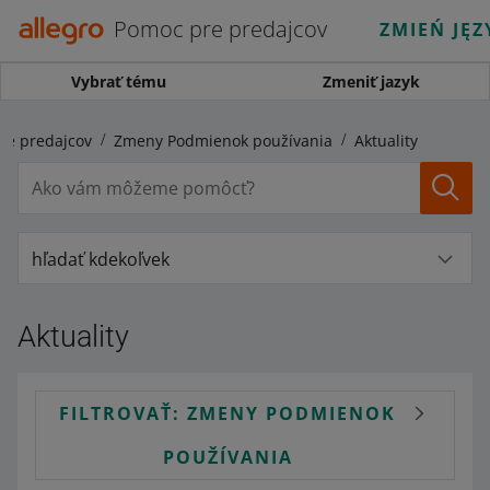
Pomoc pre predajcov
ZMIEŃ JĘZ
Vybrať tému
Zmeniť jazyk
re predajcov
Zmeny Podmienok používania
Aktuality
hľadať kdekoľvek
Aktuality
FILTROVAŤ: ZMENY PODMIENOK
POUŽÍVANIA