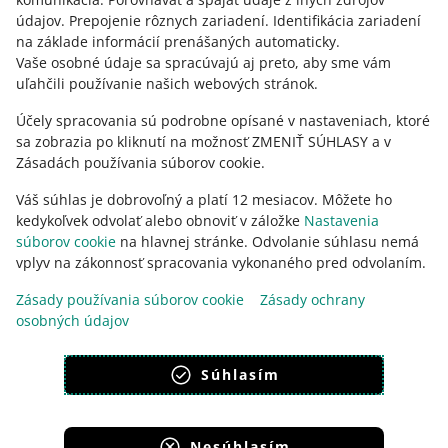
polski
údajov
.
Prepojenie rôznych zariadení
.
Identifikácia zariadení
čeština
na základe informácií prenášaných automaticky
.
English
Vaše osobné údaje sa spracúvajú aj preto, aby sme vám
uľahčili používanie našich webových stránok.
slovenčina
Účely spracovania sú podrobne opísané v nastaveniach, ktoré
o allegro.sk
sa zobrazia po kliknutí na možnosť ZMENIŤ SÚHLASY a v
polski
Zásadách používania súborov cookie.
čeština
Váš súhlas je dobrovoľný a platí 12 mesiacov. Môžete ho
English
kedykoľvek odvolať alebo obnoviť v záložke
Nastavenia
slovenčina
súborov cookie
na hlavnej stránke. Odvolanie súhlasu nemá
vplyv na zákonnosť spracovania vykonaného pred odvolaním.
Zásady používania súborov cookie
Zásady ochrany
osobných údajov
vzhľad:
svetlý motív
Súhlasím
Nesúhlasím