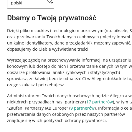
Dbamy o Twoją prywatność
Ta strona jest też dostępna w innych językach
Dzięki plikom cookies i technologiom pokrewnym
(np. piksele, 
oraz przetwarzaniu Twoich danych osobowych
(między innymi
o allegro.pl
unikalne identyfikatory, dane przeglądarki)
, możemy zapewnić,
dopasujemy do Ciebie wyświetlane treści.
polski
Wyrażając zgodę na przechowywanie informacji na urządzeniu
čeština
końcowym lub dostęp do nich i przetwarzanie danych (w tym w
English
obszarze profilowania, analiz rynkowych i statystycznych)
slovenčina
sprawiasz, że łatwiej będzie odnaleźć Ci w Allegro dokładnie to
czego szukasz i potrzebujesz.
Administratorem Twoich danych osobowych będzie Allegro a w
niektórych przypadkach nasi partnerzy (
17
partnerów
), w tym t
“Zaufani Partnerzy IAB Europe” (
9
partnerów
). Informacja o cel
wygląd:
motyw jasny
przetwarzania danych osobowych przez naszych partnerów
znajduje się w ich politykach ochrony prywatności.