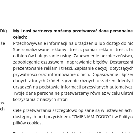
SDK)
My i nasi partnerzy możemy przetwarzać dane personaln
celach:
o allegro.cz
o
 że
Przechowywanie informacji na urządzeniu lub dostęp do ni
Spersonalizowane reklamy i treści, pomiar reklam i treści, 
polski
po
odbiorców i ulepszanie usług
.
Zapewnienie bezpieczeństwa
čeština
č
zapobieganie oszustwom i naprawianie błędów
.
Dostarczani
prezentowanie reklam i treści
.
Zapisanie decyzji dotyczącyc
English
E
prywatności oraz informowanie o nich
.
Dopasowanie i łącze
slovenčina
s
,
danych z innych źródeł
.
Łączenie różnych urządzeń
.
Identyf
urządzeń na podstawie informacji przesyłanych automatycz
Twoje dane personalne przetwarzamy również w celu ułatw
korzystania z naszych stron
zw.
ach
Cele przetwarzania szczegółowo opisane są w ustawieniach
dostępnych pod przyciskiem: “ZMIENIAM ZGODY” i w Polityc
plików cookies.