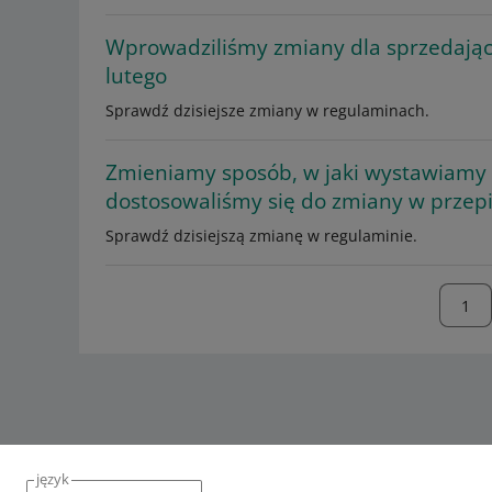
Wprowadziliśmy zmiany dla sprzedają
lutego
Sprawdź dzisiejsze zmiany w regulaminach.
Zmieniamy sposób, w jaki wystawiamy f
dostosowaliśmy się do zmiany w przep
Sprawdź dzisiejszą zmianę w regulaminie.
język