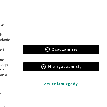
e w
 allegro.sk
ch
.
badanie
lski
,
Zgadzam się
eština
e i
h
nglish
nie
lovenčina
ikacja
Nie zgadzam się
nie
.
iania
Zmieniam zgody
e