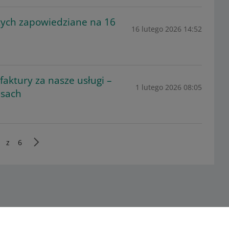
cych zapowiedziane na 16
16 lutego 2026 14:52
aktury za nasze usługi –
1 lutego 2026 08:05
isach
z
6