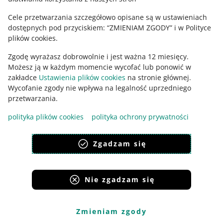
Cele przetwarzania szczegółowo opisane są w ustawieniach
dostępnych pod przyciskiem: “ZMIENIAM ZGODY” i w Polityce
plików cookies.
Zgodę wyrażasz dobrowolnie i jest ważna 12 miesięcy.
Możesz ją w każdym momencie wycofać lub ponowić w
zakładce
Ustawienia plików cookies
na stronie głównej.
Wycofanie zgody nie wpływa na legalność uprzedniego
Ta strona jest też dostępna w innych językach
przetwarzania.
polityka plików cookies
polityka ochrony prywatności
wygląd:
motyw jasny
Zgadzam się
Nie zgadzam się
Serwisy Grupy Allegro
Allegro.cz
Allegro.sk
Allegro.hu
Onedelivery.cz
Zmieniam zgody