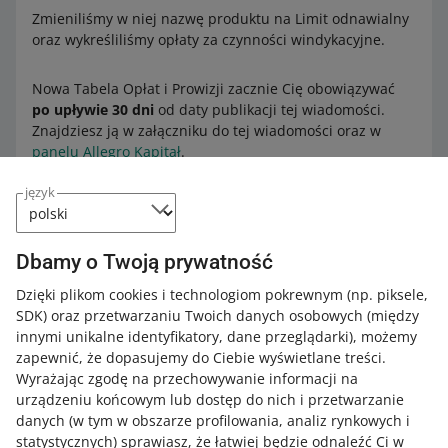
Zmieniliśmy w niej nazwę produktu na Limit odnawialny
oraz wykreśliliśmy opłaty za czynności windykacyjne.
Nowa Tabela Opłat i Prowizji zacznie Cię obowiązywać
po upływie 30 dni
od daty publikacji tej wiadomości.
Znajdziesz ją w załączniku do tej wiadomości oraz w
panelu Allegro Kapitał
.
język
Jeśli nie zgadzasz się na zmiany w TOiP,
masz prawo
rozwiązać umowę
. W takiej sytuacji masz
obowiązek
spłaty
wypłaconej Ci kwoty limitu wraz ze wszystkimi
Dbamy o Twoją prywatność
należnymi odsetkami, odsetkami za opóźnienie i
opłatami wskazanymi w obowiązującej Cię TOiP. Zrób to
Dzięki plikom cookies i technologiom pokrewnym
(np. piksele,
najpóźniej do ostatniego dnia okresu wypowiedzenia.
SDK)
oraz przetwarzaniu Twoich danych osobowych
(między
innymi unikalne identyfikatory, dane przeglądarki)
, możemy
Jeśli zdecydujesz się wypowiedzieć umowę,
skontaktuj
zapewnić, że dopasujemy do Ciebie wyświetlane treści.
się z nami
.
Wyrażając zgodę na przechowywanie informacji na
urządzeniu końcowym lub dostęp do nich i przetwarzanie
danych (w tym w obszarze profilowania, analiz rynkowych i
statystycznych) sprawiasz, że łatwiej będzie odnaleźć Ci w