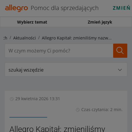
Pomoc dla sprzedających
ZMIEŃ
Wybierz temat
Zmień język
cych
Aktualności
Allegro Kapitał: zmieniliśmy nazwę produktu na Limit odnawialny oraz zaktualizowaliśmy Tabelę Opłat i Prowizji
szukaj wszędzie
29 kwietnia 2026 13:31
Czas czytania: 2 min.
Allegro Kapitał: zmieniliśmy