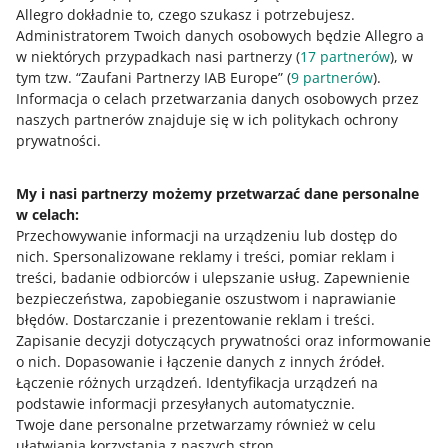
Jak oceniasz te zmiany/nowości?
Allegro dokładnie to, czego szukasz i potrzebujesz.
Administratorem Twoich danych osobowych będzie Allegro a
0 - Porażka
10 - Rewelacja
w niektórych przypadkach nasi partnerzy (
17
partnerów
), w
tym tzw. “Zaufani Partnerzy IAB Europe” (
9
partnerów
).
0
1
2
3
4
5
6
7
Informacja o celach przetwarzania danych osobowych przez
naszych partnerów znajduje się w ich politykach ochrony
8
9
10
prywatności.
My i nasi partnerzy możemy przetwarzać dane personalne
w celach:
Potrzebujesz pomocy?
Przechowywanie informacji na urządzeniu lub dostęp do
nich
.
Spersonalizowane reklamy i treści, pomiar reklam i
Skontaktuj się z nami
treści, badanie odbiorców i ulepszanie usług
.
Zapewnienie
bezpieczeństwa, zapobieganie oszustwom i naprawianie
błędów
.
Dostarczanie i prezentowanie reklam i treści
.
Zapisanie decyzji dotyczących prywatności oraz informowanie
Zapytaj społeczność
o nich
.
Dopasowanie i łączenie danych z innych źródeł
.
Łączenie różnych urządzeń
.
Identyfikacja urządzeń na
podstawie informacji przesyłanych automatycznie
.
Zajrzyj na Allegro Gadane
Twoje dane personalne przetwarzamy również w celu
ułatwiania korzystania z naszych stron