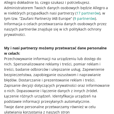
Allegro dokładnie to, czego szukasz i potrzebujesz.
opóźnienia w dostawie
Administratorem Twoich danych osobowych będzie Allegro a
zagubienia paczki
w niektórych przypadkach nasi partnerzy (
17
partnerów
), w
tym tzw. “Zaufani Partnerzy IAB Europe” (
9
partnerów
).
braku uprawnień kupującego do reklamacji u
Informacja o celach przetwarzania danych osobowych przez
przewoźnika (dotyczy to sytacji, gdy tylko Ty masz taką
naszych partnerów znajduje się w ich politykach ochrony
możliwość).
prywatności.
Co znajdziesz w Centrum Wiadomości
My i nasi partnerzy możemy przetwarzać dane personalne
w celach:
Zobaczysz tam nowe wątki problem z zakupem (od 4
Przechowywanie informacji na urządzeniu lub dostęp do
sierpnia), które dotyczą:
nich
.
Spersonalizowane reklamy i treści, pomiar reklam i
treści, badanie odbiorców i ulepszanie usług
.
Zapewnienie
braku produktu w paczce
bezpieczeństwa, zapobieganie oszustwom i naprawianie
uszkodzonego towaru (paczka jest cała)
błędów
.
Dostarczanie i prezentowanie reklam i treści
.
Zapisanie decyzji dotyczących prywatności oraz informowanie
niezgodności produktu z opisem lub zdjęciem
o nich
.
Dopasowanie i łączenie danych z innych źródeł
.
braku części (na przykład brakujących śrubek)
Łączenie różnych urządzeń
.
Identyfikacja urządzeń na
podstawie informacji przesyłanych automatycznie
.
wad wykrytych podczas korzystania z produktu
Twoje dane personalne przetwarzamy również w celu
problemów ze zwrotem produktu lub rezygnacją z
ułatwiania korzystania z naszych stron