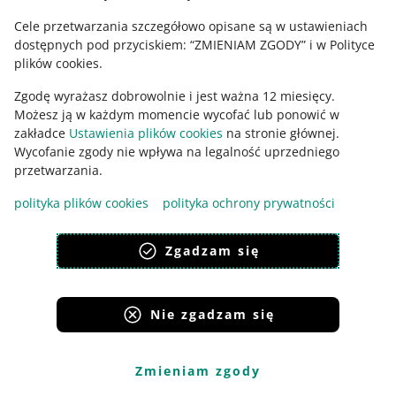
zakupu
Cele przetwarzania szczegółowo opisane są w ustawieniach
braku dokumentów (na przykład gwarancji, instrukcji
dostępnych pod przyciskiem: “ZMIENIAM ZGODY” i w Polityce
lub dowodu zakupu)
plików cookies.
braku zwrotu pieniędzy po anulowaniu lub zwrocie
zamówienia.
Zgodę wyrażasz dobrowolnie i jest ważna 12 miesięcy.
Możesz ją w każdym momencie wycofać lub ponowić w
zakładce
Ustawienia plików cookies
na stronie głównej.
Wycofanie zgody nie wpływa na legalność uprzedniego
Czas czytania: 3 min.
przetwarzania.
polityka plików cookies
polityka ochrony prywatności
Co może pomóc w pozytywnym
Zgadzam się
rozwiązaniu Dyskusji
Jeśli kupujący rozpoczął z Tobą Dyskusję,
Nie zgadzam się
postaraj się ją jak najszybciej pozytywnie
rozwiązać. Szybkie odpowiedzi na pytania
kupującego lub przesłanie dowodu nadania
Zmieniam zgody
paczki pomoże zakończyć Dyskusję.