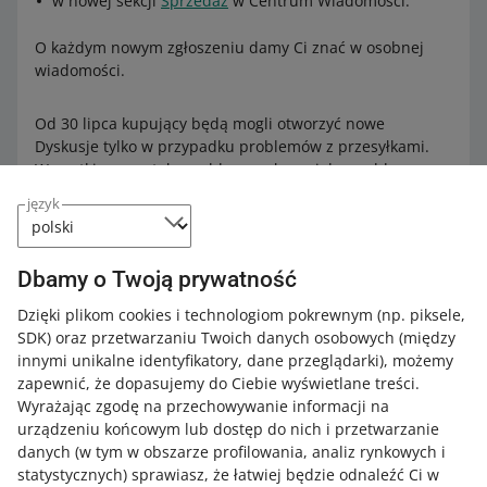
w nowej sekcji
Sprzedaż
w Centrum Wiadomości.
O każdym nowym zgłoszeniu damy Ci znać w osobnej
wiadomości.
Od 30 lipca kupujący będą mogli otworzyć nowe
Dyskusje tylko w przypadku problemów z przesyłkami.
Wszystkie pozostałe problemy zgłoszą jako problem z
zakupem w Centrum Wiadomości.
język
Dowiedz się więcej o Dyskusjach
.
Dbamy o Twoją prywatność
Dzięki plikom cookies i technologiom pokrewnym
(np. piksele,
Co znajdziesz w zakładce Dyskusje z
SDK)
oraz przetwarzaniu Twoich danych osobowych
(między
kupującymi
innymi unikalne identyfikatory, dane przeglądarki)
, możemy
zapewnić, że dopasujemy do Ciebie wyświetlane treści.
Zobaczysz tam wszystkie Dyskusje założone przed 4
Wyrażając zgodę na przechowywanie informacji na
sierpnia oraz nowe Dyskusje (od 4 sierpnia), które
urządzeniu końcowym lub dostęp do nich i przetwarzanie
dotyczą:
danych (w tym w obszarze profilowania, analiz rynkowych i
statystycznych) sprawiasz, że łatwiej będzie odnaleźć Ci w
nieotrzymania produktu