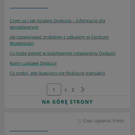
Czym są i jak działają Dyskusje – informacje dla
sprzedających
Jak rozwiązywać problemy z zakupem w Centrum
Wiadomości
Co może pomóc w pozytywnym rozwiązaniu Dyskusji
Ramy czasowe Dyskusji
Co zrobić, gdy kupujący nie finalizuje transakcji
z
2
NA GÓRĘ STRONY
Czas czytania: 9 min.