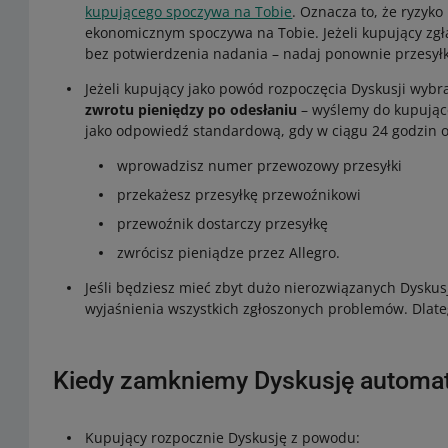
kupującego spoczywa na Tobie
. Oznacza to, że ryzyk
ekonomicznym spoczywa na Tobie. Jeżeli kupujący zgł
bez potwierdzenia nadania – nadaj ponownie przesył
Jeżeli kupujący jako powód rozpoczęcia Dyskusji wybr
zwrotu pieniędzy po odesłaniu
– wyślemy do kupując
jako odpowiedź standardową, gdy w ciągu 24 godzin o
wprowadzisz numer przewozowy przesyłki
przekażesz przesyłkę przewoźnikowi
przewoźnik dostarczy przesyłkę
zwrócisz pieniądze przez Allegro.
Jeśli będziesz mieć zbyt dużo nierozwiązanych Dysku
wyjaśnienia wszystkich zgłoszonych problemów. Dlateg
Kiedy zamkniemy Dyskusję automa
Kupujący rozpocznie Dyskusję z powodu: