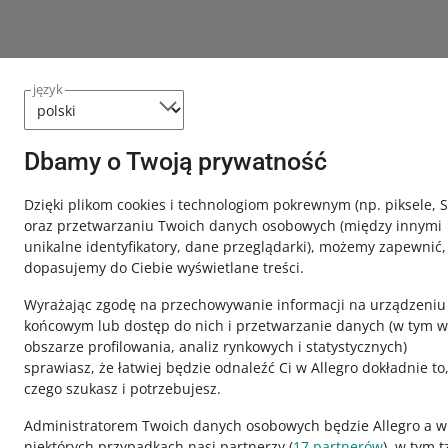
język
Dbamy o Twoją prywatność
Dzięki plikom cookies i technologiom pokrewnym
(np. piksele, 
oraz przetwarzaniu Twoich danych osobowych
(między innymi
unikalne identyfikatory, dane przeglądarki)
, możemy zapewnić,
dopasujemy do Ciebie wyświetlane treści.
Wyrażając zgodę na przechowywanie informacji na urządzeniu
końcowym lub dostęp do nich i przetwarzanie danych (w tym w
obszarze profilowania, analiz rynkowych i statystycznych)
sprawiasz, że łatwiej będzie odnaleźć Ci w Allegro dokładnie to
czego szukasz i potrzebujesz.
Ta strona jest też dostępna w innych językach
Administratorem Twoich danych osobowych będzie Allegro a w
niektórych przypadkach nasi partnerzy (
17
partnerów
), w tym t