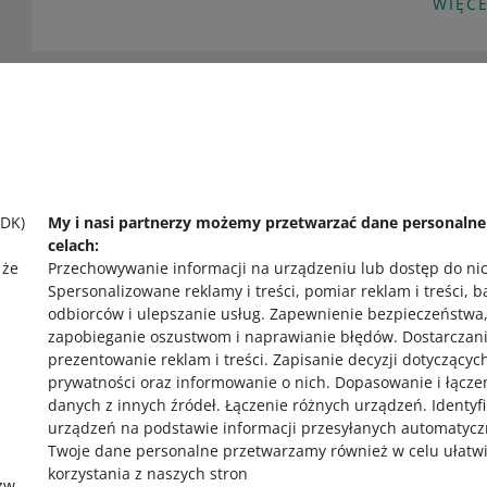
WIĘCE
PODCAST
023: Sprzedaż w modelu omnichannel 
Potrzebujesz pomocy?
PODCAST
Skontaktuj się z nami
050: Jakość Twojej sprzedaży - Marci
SDK)
My i nasi partnerzy możemy przetwarzać dane personaln
celach:
 że
Przechowywanie informacji na urządzeniu lub dostęp do ni
Spersonalizowane reklamy i treści, pomiar reklam i treści, 
odbiorców i ulepszanie usług
.
Zapewnienie bezpieczeństwa
zapobieganie oszustwom i naprawianie błędów
.
Dostarczani
prezentowanie reklam i treści
.
Zapisanie decyzji dotyczącyc
prywatności oraz informowanie o nich
.
Dopasowanie i łącze
,
danych z innych źródeł
.
Łączenie różnych urządzeń
.
Identyf
urządzeń na podstawie informacji przesyłanych automatycz
Twoje dane personalne przetwarzamy również w celu ułatw
korzystania z naszych stron
zw.