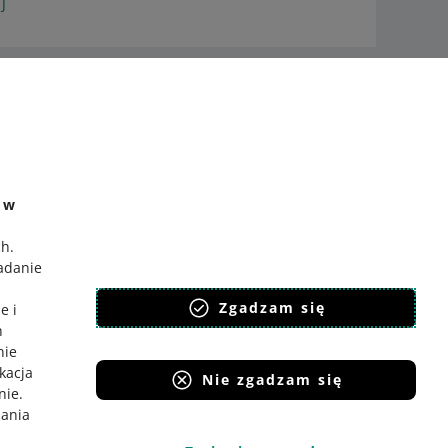
J
- Mateusz Grzywnowicz
Zapytaj społeczność
Zajrzyj na Allegro Gadane
n Wantuch
e w
ch
.
badanie
,
Zgadzam się
e i
h
nie
ikacja
Nie zgadzam się
nie
.
iania