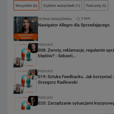
Wszystkie
(6)
Szybkie wskazówki
(1)
Podcasty
(5)
3 MIN
SZYBKA WSKAZÓWKA
Nawigator Allegro dla Sprzedającego
PODCAST
008: Zwroty, reklamacje, regulamin spr
błędów? - Sebasti...
PODCAST
019: Sztuka Feedbacku. Jak korzystać z
Grzegorz Radłowski
PODCAST
020: Zarządzanie sytuacjami kryzysowy