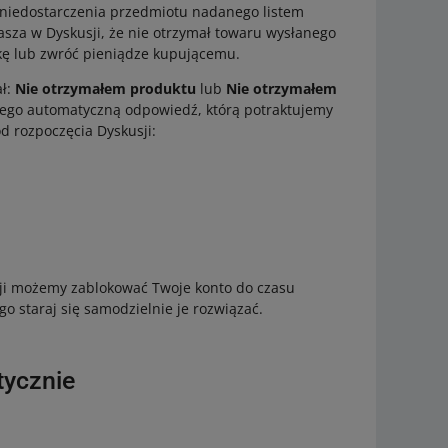
o niedostarczenia przedmiotu nadanego listem
asza w Dyskusji, że nie otrzymał towaru wysłanego
kę lub zwróć pieniądze kupującemu.
ał:
Nie otrzymałem produktu
lub
Nie otrzymałem
ego automatyczną odpowiedź, którą potraktujemy
d rozpoczęcia Dyskusji:
sji możemy zablokować Twoje konto do czasu
o staraj się samodzielnie je rozwiązać.
tycznie