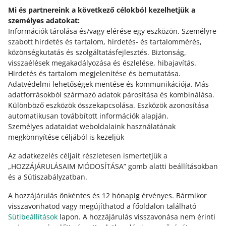
Mi és partnereink a következő célokból kezelhetjük a
polski
személyes adatokat:
čeština
Információk tárolása és/vagy elérése egy eszközön
.
Személyre
English
szabott hirdetés és tartalom, hirdetés- és tartalommérés,
slovenčina
közönségkutatás és szolgáltatásfejlesztés
.
Biztonság,
visszaélések megakadályozása és észlelése, hibajavítás
.
Bővebben erről: allegro.cz
Hirdetés és tartalom megjelenítése és bemutatása
.
Adatvédelmi lehetőségek mentése és kommunikációja
.
Más
polski
adatforrásokból származó adatok párosítása és kombinálása
.
čeština
Különböző eszközök összekapcsolása
.
Eszközök azonosítása
English
automatikusan továbbított információk alapján
.
Személyes adataidat weboldalaink használatának
slovenčina
megkönnyítése céljából is kezeljük
Bővebben erről: allegro.sk
Az adatkezelés céljait részletesen ismertetjük a
polski
„HOZZÁJÁRULÁSAIM MÓDOSÍTÁSA” gomb alatti beállításokban
és a Sütiszabályzatban.
čeština
English
A hozzájárulás önkéntes és 12 hónapig érvényes. Bármikor
slovenčina
visszavonhatod vagy megújíthatod a főoldalon található
Sütibeállítások
lapon. A hozzájárulás visszavonása nem érinti