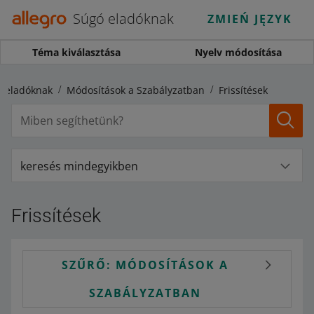
Súgó eladóknak
ZMIEŃ JĘZYK
Téma kiválasztása
Nyelv módosítása
 eladóknak
Módosítások a Szabályzatban
Frissítések
keresés mindegyikben
Frissítések
SZŰRŐ: MÓDOSÍTÁSOK A
SZABÁLYZATBAN