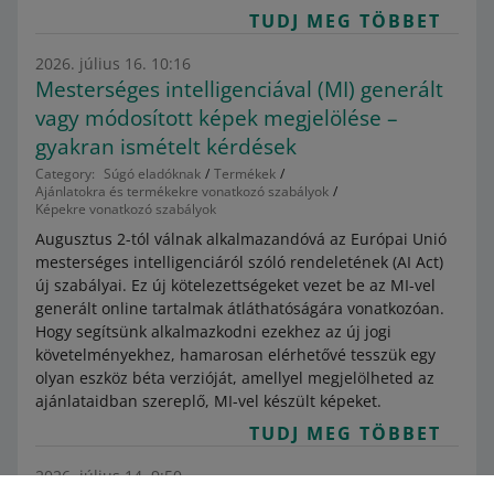
TUDJ MEG TÖBBET
2026. július 16. 10:16
Mesterséges intelligenciával (MI) generált
vagy módosított képek megjelölése –
gyakran ismételt kérdések
Category:
Súgó eladóknak
Termékek
Ajánlatokra és termékekre vonatkozó szabályok
Képekre vonatkozó szabályok
Augusztus 2-tól válnak alkalmazandóvá az Európai Unió
mesterséges intelligenciáról szóló rendeletének (AI Act)
új szabályai. Ez új kötelezettségeket vezet be az MI-vel
generált online tartalmak átláthatóságára vonatkozóan.
Hogy segítsünk alkalmazkodni ezekhez az új jogi
követelményekhez, hamarosan elérhetővé tesszük egy
olyan eszköz béta verzióját, amellyel megjelölheted az
ajánlataidban szereplő, MI-vel készült képeket.
TUDJ MEG TÖBBET
2026. július 14. 9:50