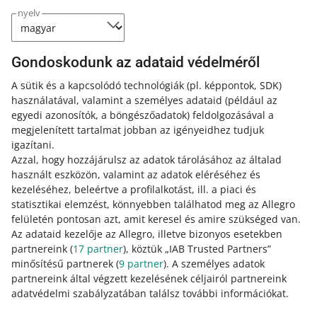
Július 14-én módosítottuk a kötelező
nyelv
paramétereket egyes alkategóriákban
Category:
Súgó eladóknak
Termékek
Allegro-termékkatalógus
Kategóriák és paramétekek módosítása
Gondoskodunk az adataid védelméről
Nézd meg, milyen paramétereket kell megadnod az
A sütik és a kapcsolódó technológiák
(pl. képpontok, SDK)
ajánlatok közzétételéhez vagy újraindításához.
használatával, valamint a személyes adataid
(például az
TUDJ MEG TÖBBET
egyedi azonosítók, a böngészőadatok)
feldolgozásával a
megjelenített tartalmat jobban az igényeidhez tudjuk
igazítani.
Azzal, hogy hozzájárulsz az adatok tárolásához az általad
használt eszközön, valamint az adatok eléréséhez és
kezeléséhez, beleértve a profilalkotást, ill. a piaci és
statisztikai elemzést, könnyebben találhatod meg az Allegro
felületén pontosan azt, amit keresel és amire szükséged van.
Az adataid kezelője az Allegro, illetve bizonyos esetekben
partnereink (
17
partner
), köztük „IAB Trusted Partners”
minősítésű partnerek (
9
partner
). A személyes adatok
Ez az oldal más nyelveken is elérhető.
partnereink által végzett kezelésének céljairól partnereink
adatvédelmi szabályzatában találsz további információkat.
Bővebben erről: allegro.pl