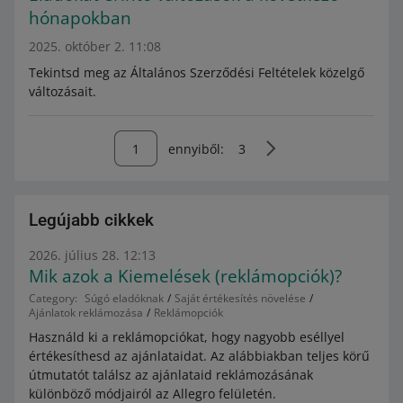
hónapokban
2025. október 2. 11:08
Tekintsd meg az Általános Szerződési Feltételek közelgő
változásait.
ennyiből:
3
Legújabb cikkek
2026. július 28. 12:13
Mik azok a Kiemelések (reklámopciók)?
Category:
Súgó eladóknak
Saját értékesítés növelése
Ajánlatok reklámozása
Reklámopciók
Használd ki a reklámopciókat, hogy nagyobb eséllyel
értékesíthesd az ajánlataidat. Az alábbiakban teljes körű
útmutatót találsz az ajánlataid reklámozásának
különböző módjairól az Allegro felületén.