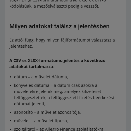
kódolásúak, a mezőelválasztó pedig a vessző).
Milyen adatokat találsz a jelentésben
Ez attól függ, hogy milyen fájlformátumot választasz a
jelentéshez.
A CSV és XLSX-formátumú jelentés a következő
adatokat tartalmazza
:
dátum – a művelet dátuma,
könyvelés dátuma – a dátum csak azokra a
műveletekre jelenik meg, amelyek kifizetését
felfüggesztették; a felfüggesztett fizetés beérkezési
dátumát jelenti,
azonosító – a művelet azonosítója,
művelet – a művelet típusa,
szolgáltató – az Allegro Finance szolgáltatókra