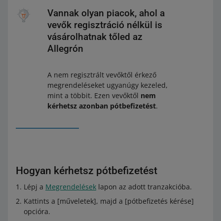
Vannak olyan piacok, ahol a
vevők regisztráció nélkül is
vásárolhatnak tőled az
Allegrón
A nem regisztrált vevőktől érkező
megrendeléseket ugyanúgy kezeled,
mint a többit. Ezen vevőktől
nem
kérhetsz azonban pótbefizetést
.
Hogyan kérhetsz pótbefizetést
Lépj a
Megrendelések
lapon az adott tranzakcióba.
Kattints a [műveletek], majd a [pótbefizetés kérése]
opcióra.