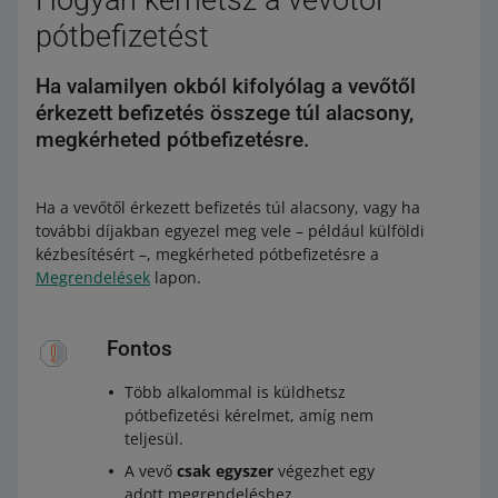
Hogyan kérhetsz a vevőtől
pótbefizetést
Ha valamilyen okból kifolyólag a vevőtől
érkezett befizetés összege túl alacsony,
megkérheted pótbefizetésre.
Ha a vevőtől érkezett befizetés túl alacsony, vagy ha
további díjakban egyezel meg vele – például külföldi
kézbesítésért –, megkérheted pótbefizetésre a
Megrendelések
lapon.
Fontos
Több alkalommal is küldhetsz
pótbefizetési kérelmet, amíg nem
teljesül.
A vevő
csak egyszer
végezhet egy
adott megrendeléshez