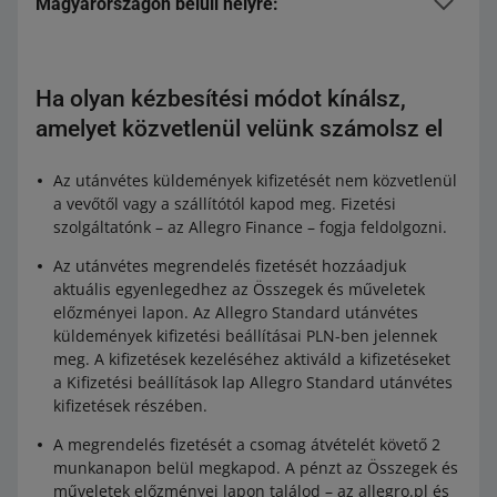
Magyarországon belüli helyre:
Packeta csomagautomata utánvét
Allegro Express One csomaguatomata
utánvét
Ha olyan kézbesítési módot kínálsz,
Allegro Express One Futár utánvét
amelyet közvetlenül velünk számolsz el
Allegro Express One átvételi pont utánvét
Az utánvétes küldemények kifizetését nem közvetlenül
a vevőtől vagy a szállítótól kapod meg. Fizetési
szolgáltatónk – az Allegro Finance – fogja feldolgozni.
Az utánvétes megrendelés fizetését hozzáadjuk
aktuális egyenlegedhez az Összegek és műveletek
előzményei lapon. Az Allegro Standard utánvétes
küldemények kifizetési beállításai PLN-ben jelennek
meg. A kifizetések kezeléséhez aktiváld a kifizetéseket
a Kifizetési beállítások lap Allegro Standard utánvétes
kifizetések részében.
A megrendelés fizetését a csomag átvételét követő 2
munkanapon belül megkapod. A pénzt az Összegek és
műveletek előzményei lapon találod – az allegro.pl és