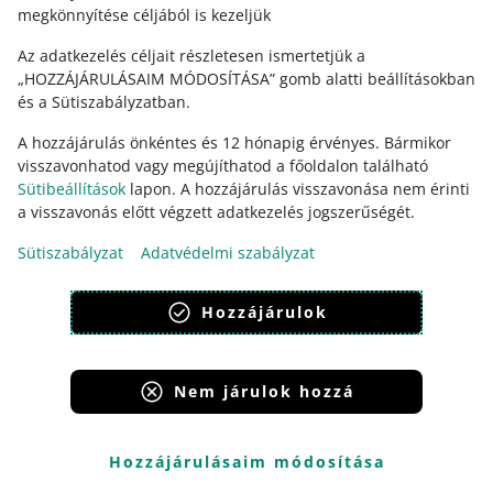
megkönnyítése céljából is kezeljük
Az adatkezelés céljait részletesen ismertetjük a
„HOZZÁJÁRULÁSAIM MÓDOSÍTÁSA” gomb alatti beállításokban
és a Sütiszabályzatban.
A hozzájárulás önkéntes és 12 hónapig érvényes. Bármikor
visszavonhatod vagy megújíthatod a főoldalon található
Sütibeállítások
lapon. A hozzájárulás visszavonása nem érinti
Ez az oldal más nyelveken is elérhető.
a visszavonás előtt végzett adatkezelés jogszerűségét.
Sütiszabályzat
Adatvédelmi szabályzat
megjelenítés:
világos mód
Hozzájárulok
Nem járulok hozzá
Allegro Group Services
Allegro.cz
Allegro.sk
Allegro.hu
Onedelivery.cz
Hozzájárulásaim módosítása