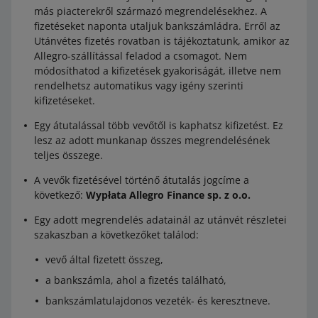
más piacterekről származó megrendelésekhez. A
fizetéseket naponta utaljuk bankszámládra. Erről az
Utánvétes fizetés rovatban is tájékoztatunk, amikor az
Allegro-szállítással feladod a csomagot. Nem
módosíthatod a kifizetések gyakoriságát, illetve nem
rendelhetsz automatikus vagy igény szerinti
kifizetéseket.
Egy átutalással több vevőtől is kaphatsz kifizetést. Ez
lesz az adott munkanap összes megrendelésének
teljes összege.
A vevők fizetésével történő átutalás jogcíme a
következő:
Wypłata Allegro Finance sp. z o.o.
Egy adott megrendelés adatainál az utánvét részletei
szakaszban a következőket találod:
vevő által fizetett összeg,
a bankszámla, ahol a fizetés található,
bankszámlatulajdonos vezeték- és keresztneve.