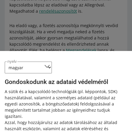
kapcsolatba lépsz az eladóval vagy az Allegróval.
Megadhatod a
rendelésazonosítót
is.
Ha eladó vagy, a fizetés azonosítója megkönnyíti vevőid
kiszolgálását. Ha a vevő megadja neked a fizetés
azonosítóját, akkor gyorsan megtalálhatod a hozzá
kapcsolódó megrendelést és ellenőrizheted annak
állapotát. Elég, ha belépsz a
Megrendelések
lapra, és
beírod a fizetés azonosítóját a [Keresés] mezőbe.
nyelv
Ezt a számot különböző helyeken találod meg – attól
függően, hogy vásárolsz vagy eladsz Allegrón.
Gondoskodunk az adataid védelméről
A sütik és a kapcsolódó technológiák
(pl. képpontok, SDK)
Vevőként a fizetés azonosítóját a
használatával, valamint a személyes adataid
(például az
egyedi azonosítók, a böngészőadatok)
feldolgozásával a
következő helyen találod meg
megjelenített tartalmat jobban az igényeidhez tudjuk
a megvásárolt termék kifizetéséről szóló e-mail
igazítani.
értesítésben
Azzal, hogy hozzájárulsz az adatok tárolásához az általad
használt eszközön, valamint az adatok eléréséhez és
az egyes megrendelések részleteiben, a
Vásárlási