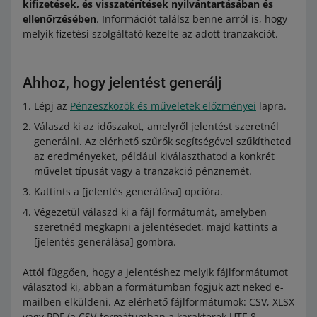
kifizetések, és visszatérítések nyilvántartásában és
ellenőrzésében
. Információt találsz benne arról is, hogy
melyik fizetési szolgáltató kezelte az adott tranzakciót.
Ahhoz, hogy jelentést generálj
Lépj az
Pénzeszközök és műveletek előzményei
lapra.
Válaszd ki az időszakot, amelyről jelentést szeretnél
generálni. Az elérhető szűrők segítségével szűkítheted
az eredményeket, például kiválaszthatod a konkrét
művelet típusát vagy a tranzakció pénznemét.
Kattints a [jelentés generálása] opcióra.
Végezetül válaszd ki a fájl formátumát, amelyben
szeretnéd megkapni a jelentésedet, majd kattints a
[jelentés generálása] gombra.
Attól függően, hogy a jelentéshez melyik fájlformátumot
választod ki, abban a formátumban fogjuk azt neked e-
mailben elküldeni. Az elérhető fájlformátumok: CSV, XLSX
vagy PDF (a CSV-formátumban a karakterek UTF-8