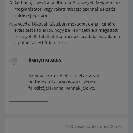
Add meg a vevő által fizetendő összeget. Megadhatsz
magyarázatot, vagy rákattinthatsz azonnal a [kérés
küldése] opcióra.
A vevő a fiókbeállításaiban megadott e-mail címére
értesítést kap arról, hogy be kell fizetnie a megadott
összeget. Itt találhatók a tranzakció adatai is, valamint
a pótbefizetési űrlap linkje.
Iránymutatás
Azonnal észreveheted, melyik vevői
befizetés túl alacsony – az ilyenek
felkiáltójel ikonnal vannak jelölve.
Olvasás időtartama: 2 perc