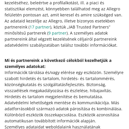
kezeléséhez, beleértve a profilalkotást, ill. a piaci és
előzmények
lapon, a Fizetés résznél.
statisztikai elemzést, könnyebben találhatod meg az Allegro
felületén pontosan azt, amit keresel és amire szükséged van.
Az adataid kezelője az Allegro, illetve bizonyos esetekben
Eladóként a fizetés azonosítóját a
partnereink (
17
partner
), köztük „IAB Trusted Partners”
következő helyen találod meg
minősítésű partnerek (
9
partner
). A személyes adatok
partnereink által végzett kezelésének céljairól partnereink
a vevőnek történt befizetésről szóló e-mail
adatvédelmi szabályzatában találsz további információkat.
értesítésben.
a vásárlások részleteiben az
Megrendelések
lapon, a
Fizetés részben.
Mi és partnereink a következő célokból kezelhetjük a
személyes adatokat:
a
Pénzeszközök és tranzakciótörténet
lapon, valamint
Információk tárolása és/vagy elérése egy eszközön
.
Személyre
az itt generált kimutatásokon.
szabott hirdetés és tartalom, hirdetés- és tartalommérés,
közönségkutatás és szolgáltatásfejlesztés
.
Biztonság,
visszaélések megakadályozása és észlelése, hibajavítás
.
Hirdetés és tartalom megjelenítése és bemutatása
.
Segítségre van szükséged?
Adatvédelmi lehetőségek mentése és kommunikációja
.
Más
adatforrásokból származó adatok párosítása és kombinálása
.
VEDD FEL VELÜNK A KAPCSOLATOT
Különböző eszközök összekapcsolása
.
Eszközök azonosítása
automatikusan továbbított információk alapján
.
Személyes adataidat weboldalaink használatának