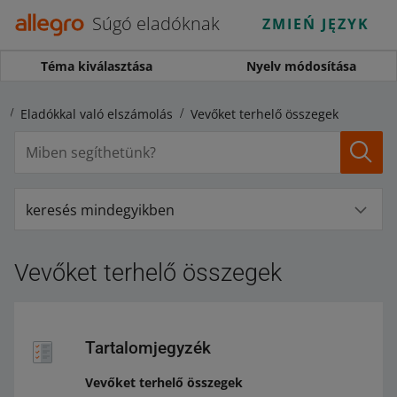
Súgó eladóknak
ZMIEŃ JĘZYK
Téma kiválasztása
Nyelv módosítása
k
Eladókkal való elszámolás
Vevőket terhelő összegek
keresés mindegyikben
Vevőket terhelő összegek
Tartalomjegyzék
Vevőket terhelő összegek