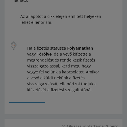
látható.
Az állapotot a cikk elején említett helyeken
lehet ellenőrizni.
Ha a fizetés státusza
Folyamatban
vagy
Törölve
, de a vevő kifizette a
megrendelést és rendelkezik fizetés
visszaigazolással, kérd meg, hogy
vegye fel velünk a kapcsolatot. Amikor
a vevő elküldi nekünk a fizetés
visszaigazolását, ellenőrizni tudjuk a
kifizetését a fizetési szolgáltatónál.
Olvasás időtartama: 2 perc