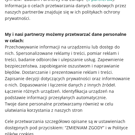
Informacja o celach przetwarzania danych osobowych przez
naszych partnerów znajduje się w ich politykach ochrony
Ta strona jest też dostępna w innych językach
prywatności.
o allegro.pl
My i nasi partnerzy możemy przetwarzać dane personalne
w celach:
polski
Przechowywanie informacji na urządzeniu lub dostęp do
čeština
nich
.
Spersonalizowane reklamy i treści, pomiar reklam i
English
treści, badanie odbiorców i ulepszanie usług
.
Zapewnienie
slovenčina
bezpieczeństwa, zapobieganie oszustwom i naprawianie
błędów
.
Dostarczanie i prezentowanie reklam i treści
.
o allegro.cz
Zapisanie decyzji dotyczących prywatności oraz informowanie
o nich
.
Dopasowanie i łączenie danych z innych źródeł
.
polski
Łączenie różnych urządzeń
.
Identyfikacja urządzeń na
čeština
podstawie informacji przesyłanych automatycznie
.
English
Twoje dane personalne przetwarzamy również w celu
ułatwiania korzystania z naszych stron
slovenčina
Cele przetwarzania szczegółowo opisane są w ustawieniach
o allegro.sk
dostępnych pod przyciskiem: “ZMIENIAM ZGODY” i w Polityce
polski
plików cookies.