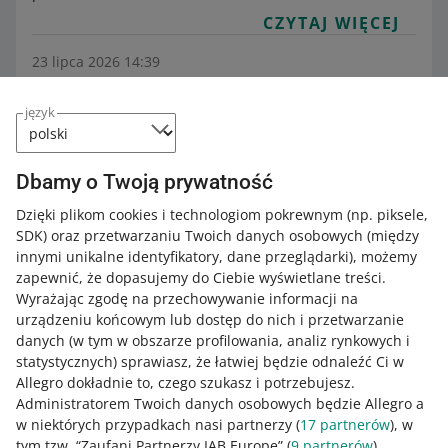
CZYTAJ WIĘCEJ
23 lipca 2026 14:39
Jak włączyć Baner pionowy w Allegro Ads
Kategoria:
Pomoc dla sprzedających
Zwiększaj sprzedaż
język
Allegro Ads
Reklama graficzna dla zaawansowanych
Baner pionowy to rodzaj reklamy graficznej. Składa się z
grafiki, która prezentuje Twój produkt, markę lub
Dbamy o Twoją prywatność
kategorię ofert. Dzięki niej kupujący mogą zapoznać się z
Dzięki plikom cookies i technologiom pokrewnym
(np. piksele,
Twoją ofertą na przykład na stronie podziękowania za
SDK)
oraz przetwarzaniu Twoich danych osobowych
(między
zakup.
innymi unikalne identyfikatory, dane przeglądarki)
, możemy
CZYTAJ WIĘCEJ
zapewnić, że dopasujemy do Ciebie wyświetlane treści.
Wyrażając zgodę na przechowywanie informacji na
urządzeniu końcowym lub dostęp do nich i przetwarzanie
danych (w tym w obszarze profilowania, analiz rynkowych i
statystycznych) sprawiasz, że łatwiej będzie odnaleźć Ci w
Allegro dokładnie to, czego szukasz i potrzebujesz.
Administratorem Twoich danych osobowych będzie Allegro a
w niektórych przypadkach nasi partnerzy (
17
partnerów
), w
tym tzw. “Zaufani Partnerzy IAB Europe” (
9
partnerów
).