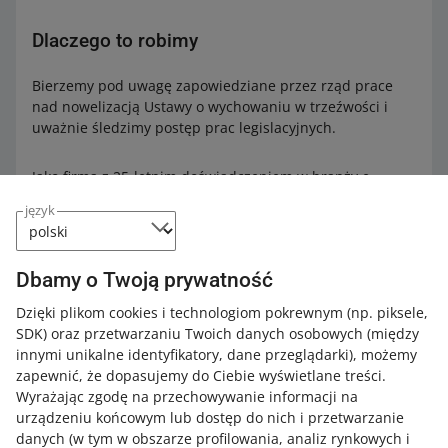
Dlaczego to robimy
Bierzemy pod uwagę zapowiedziane przez rząd prace
nad nowelizacją Ustawy o wychowaniu w trzeźwości i
uważnie śledzimy postęp prac legislacyjnych.
Jako firma z 25-letnim doświadczeniem w branży e-
commerce, podchodzimy do biznesu odpowiedzialnie i
język
dbamy o bezpieczeństwo zakupu i sprzedaży produktów.
Będziemy uważnie obserwować aktualną sytuację i
nadchodzące zmiany legislacyjne. Na tej podstawie
Dbamy o Twoją prywatność
zdecydujemy o kolejnych krokach dotyczących sprzedaży
i zakupów alkoholu na Allegro.
Dzięki plikom cookies i technologiom pokrewnym
(np. piksele,
SDK)
oraz przetwarzaniu Twoich danych osobowych
(między
innymi unikalne identyfikatory, dane przeglądarki)
, możemy
zapewnić, że dopasujemy do Ciebie wyświetlane treści.
Jak oceniasz te zmiany/nowości?
Wyrażając zgodę na przechowywanie informacji na
urządzeniu końcowym lub dostęp do nich i przetwarzanie
0 - Porażka
10 - Rewelacja
danych (w tym w obszarze profilowania, analiz rynkowych i