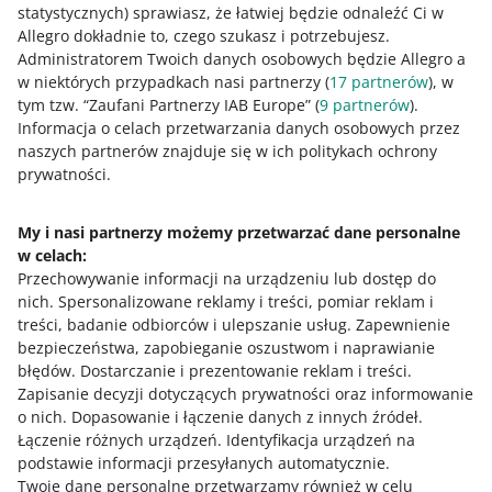
statystycznych) sprawiasz, że łatwiej będzie odnaleźć Ci w
0
1
2
3
4
5
6
7
Allegro dokładnie to, czego szukasz i potrzebujesz.
Administratorem Twoich danych osobowych będzie Allegro a
8
9
10
w niektórych przypadkach nasi partnerzy (
17
partnerów
), w
tym tzw. “Zaufani Partnerzy IAB Europe” (
9
partnerów
).
Informacja o celach przetwarzania danych osobowych przez
naszych partnerów znajduje się w ich politykach ochrony
Potrzebujesz pomocy?
prywatności.
Skontaktuj się z nami
My i nasi partnerzy możemy przetwarzać dane personalne
w celach:
Przechowywanie informacji na urządzeniu lub dostęp do
nich
.
Spersonalizowane reklamy i treści, pomiar reklam i
Zapytaj społeczność
treści, badanie odbiorców i ulepszanie usług
.
Zapewnienie
bezpieczeństwa, zapobieganie oszustwom i naprawianie
Zajrzyj na Allegro Gadane
błędów
.
Dostarczanie i prezentowanie reklam i treści
.
Zapisanie decyzji dotyczących prywatności oraz informowanie
o nich
.
Dopasowanie i łączenie danych z innych źródeł
.
Łączenie różnych urządzeń
.
Identyfikacja urządzeń na
podstawie informacji przesyłanych automatycznie
.
Twoje dane personalne przetwarzamy również w celu