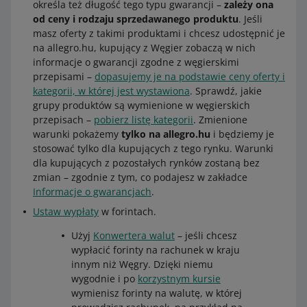
określa też długość tego typu gwarancji –
zależy ona
od ceny i rodzaju sprzedawanego produktu
. Jeśli
masz oferty z takimi produktami i chcesz udostępnić je
na allegro.hu, kupujący z Węgier zobaczą w nich
informacje o gwarancji zgodne z węgierskimi
przepisami –
dopasujemy je na podstawie ceny oferty i
kategorii, w której jest wystawiona
. Sprawdź, jakie
grupy produktów są wymienione w węgierskich
przepisach –
pobierz listę kategorii
. Zmienione
warunki pokażemy
tylko na allegro.hu
i będziemy je
stosować tylko dla kupujących z tego rynku. Warunki
dla kupujących z pozostałych rynków zostaną bez
zmian – zgodnie z tym, co podajesz w zakładce
Informacje o gwarancjach
.
Ustaw wypłaty
w forintach.
Użyj
Konwertera walut
– jeśli chcesz
wypłacić forinty na rachunek w kraju
innym niż Węgry. Dzięki niemu
wygodnie i po
korzystnym kursie
wymienisz forinty na walutę, w której