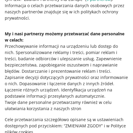
0
1
2
3
4
5
6
7
Informacja o celach przetwarzania danych osobowych przez
naszych partnerów znajduje się w ich politykach ochrony
8
9
10
prywatności.
My i nasi partnerzy możemy przetwarzać dane personalne
w celach:
Potrzebujesz pomocy?
Przechowywanie informacji na urządzeniu lub dostęp do
nich
.
Spersonalizowane reklamy i treści, pomiar reklam i
Skontaktuj się z nami
treści, badanie odbiorców i ulepszanie usług
.
Zapewnienie
bezpieczeństwa, zapobieganie oszustwom i naprawianie
błędów
.
Dostarczanie i prezentowanie reklam i treści
.
Zapisanie decyzji dotyczących prywatności oraz informowanie
Zapytaj społeczność
o nich
.
Dopasowanie i łączenie danych z innych źródeł
.
Łączenie różnych urządzeń
.
Identyfikacja urządzeń na
podstawie informacji przesyłanych automatycznie
.
Zajrzyj na Allegro Gadane
Twoje dane personalne przetwarzamy również w celu
ułatwiania korzystania z naszych stron
Cele przetwarzania szczegółowo opisane są w ustawieniach
dostępnych pod przyciskiem: “ZMIENIAM ZGODY” i w Polityce
plików cookies.