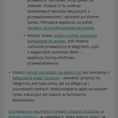
prowadzisz rachunek, na przykład na
złotówki. Pozwoli Ci to uniknąć
dodatkowych kosztów związanych z
przewalutowaniem i opłatami po stronie
banku. Pieniądze wypłacisz na polski
aktywny rachunek bankowy do wypłat
.
Możesz dodać
osobny numer rachunku
bankowego do wypłat
. Jeśli dodasz
rachunek prowadzony w Węgrzech, czyli
z węgierskim numerem IBAN –
wypłacisz forinty (HUF) bez
przewalutowania.
Zobacz
cennik sprzedaży na allegro.hu
lub skorzystaj z
kalkulatora opłat i prowizji
– wysokość prowizji na
allegro.hu jest taka sama, jak na allegro.pl i
pozostałych rynkach. Podsumowanie opłat na każdym
rynku zobaczysz też zawsze w formularzu
wystawiania.
Sprzedażą na wszystkich rynkach możesz zarządzać w
jednym miejscu
– w zakładkach, które dobrze znasz i w