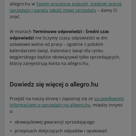
allegro.hu w
Twoim procencie poleceń, średniej ocenie
sprzedaży i panelu Jakość mojej sprzedaży
– damy Ci
znać.
W miarach
Terminowe odpowiedzi
i
Średni czas
odpowiedzi
nie liczymy czasu odpowiedzi w dni
ustawowo wolne od pracy – zgodnie z polskim
kalendarzem świąt. Kalendarz świąt dla rynku
węgierskiego będzie obowiązywał tylko sprzedających,
którzy zarejestrują konta na allegro.hu.
Dowiedz się więcej o allegro.hu
Przejdź na naszą stronę i zapoznaj się ze
szczegółowymi
informacjami o sprzedaży na allegro.hu
, między innymi
o:
obowiązkowej gwarancji sprzedającego
przepisach dotyczących odpadów i opakowań