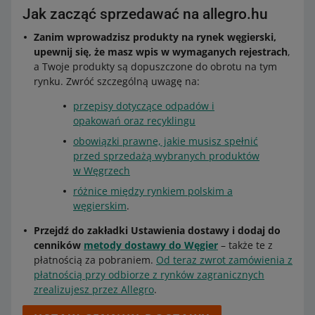
Jak zacząć sprzedawać na allegro.hu
Zanim wprowadzisz produkty na rynek węgierski,
upewnij się, że masz wpis w wymaganych rejestrach
,
a Twoje produkty są dopuszczone do obrotu na tym
rynku. Zwróć szczególną uwagę na:
przepisy dotyczące odpadów i
opakowań oraz recyklingu
obowiązki prawne, jakie musisz spełnić
przed sprzedażą wybranych produktów
w Węgrzech
różnice między rynkiem polskim a
węgierskim
.
Przejdź do zakładki Ustawienia dostawy i dodaj do
cenników
metody dostawy do Węgier
– także te z
płatnością za pobraniem.
Od teraz zwrot zamówienia z
płatnością przy odbiorze z rynków zagranicznych
zrealizujesz przez Allegro
.