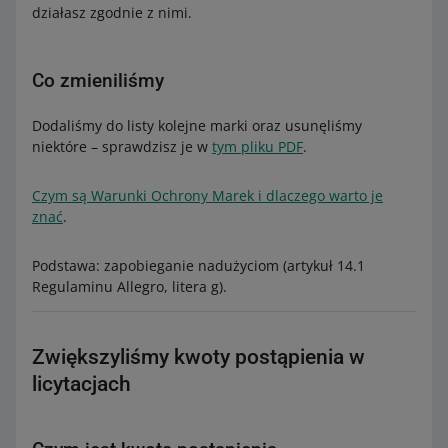
działasz zgodnie z nimi.
Co zmieniliśmy
Dodaliśmy do listy kolejne marki oraz usunęliśmy
niektóre – sprawdzisz je w
tym pliku PDF
.
Czym są Warunki Ochrony Marek i dlaczego warto je
znać
.
Podstawa: zapobieganie nadużyciom (artykuł 14.1
Regulaminu Allegro, litera g).
Zwiększyliśmy kwoty postąpienia w
licytacjach