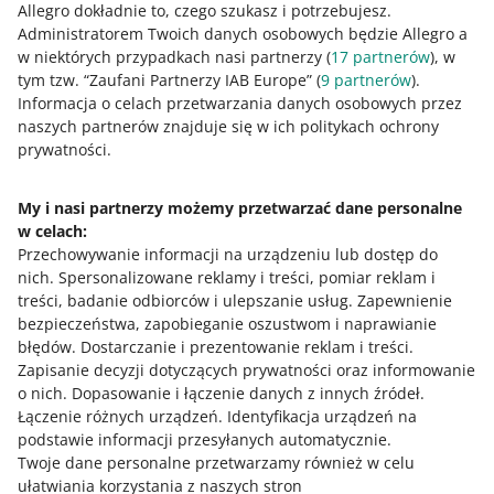
Allegro dokładnie to, czego szukasz i potrzebujesz.
było przekazać małżonce lub małżonkowi. Usunęliśmy tę
Administratorem Twoich danych osobowych będzie Allegro a
możliwość. Opcja ta nie cieszy się zainteresowaniem
w niektórych przypadkach nasi partnerzy (
17
partnerów
), w
kupujących ani sprzedających, więc rezygnujemy z jej
tym tzw. “Zaufani Partnerzy IAB Europe” (
9
partnerów
).
utrzymywania i zachęcamy do rejestracji nowego konta.
Informacja o celach przetwarzania danych osobowych przez
naszych partnerów znajduje się w ich politykach ochrony
Podstawa: zmiany w zakresie świadczonych usług
prywatności.
(artykuł 14.1 Regulaminu Allegro, litera j).
My i nasi partnerzy możemy przetwarzać dane personalne
w celach:
Doprecyzowaliśmy limit ofert z tym samym
Przechowywanie informacji na urządzeniu lub dostęp do
produktem, które może wystawić jeden
nich
.
Spersonalizowane reklamy i treści, pomiar reklam i
sprzedający
treści, badanie odbiorców i ulepszanie usług
.
Zapewnienie
bezpieczeństwa, zapobieganie oszustwom i naprawianie
Jeden sprzedający może wystawić maksymalnie 2 oferty z
błędów
.
Dostarczanie i prezentowanie reklam i treści
.
tym samym produktem, w tej samej podkategorii, które
Zapisanie decyzji dotyczących prywatności oraz informowanie
mają parametr stan o wartości Nowy. Doprecyzowaliśmy,
o nich
.
Dopasowanie i łączenie danych z innych źródeł
.
że limit dotyczy każdego rynku z osobna.
Łączenie różnych urządzeń
.
Identyfikacja urządzeń na
podstawie informacji przesyłanych automatycznie
.
Twoje dane personalne przetwarzamy również w celu
Podstawa: usprawnienie działania serwisu i obsługi
ułatwiania korzystania z naszych stron
użytkowników (artykuł 14.1 Regulaminu Allegro, litera d).