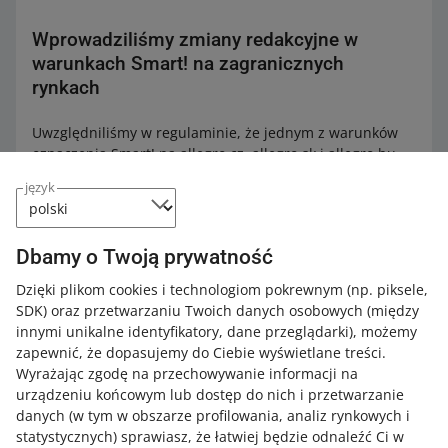
Wprowadziliśmy zmiany redakcyjne w
warunkach Smart! na zagranicznych
rynkach
Uwzględniliśmy w regulaminie, że jednym z warunków
oznaczenia Smart! na allegro.cz, allegro.sk i allegro.hu
jest udostępnienie co najmniej jednej metody dostawy z
język
płatnością z góry. Nie zmienia to zasad, według których
oznaczamy Twoje oferty ikoną Smart! – to zmiana
redakcyjna.
Dbamy o Twoją prywatność
Podstawa: zmiana redakcyjna (artykuł 14.1 Regulaminu
Dzięki plikom cookies i technologiom pokrewnym
(np. piksele,
Allegro, litera k).
SDK)
oraz przetwarzaniu Twoich danych osobowych
(między
innymi unikalne identyfikatory, dane przeglądarki)
, możemy
zapewnić, że dopasujemy do Ciebie wyświetlane treści.
Wyrażając zgodę na przechowywanie informacji na
Usunęliśmy możliwość przekazywania konta
urządzeniu końcowym lub dostęp do nich i przetwarzanie
między małżonkami
danych (w tym w obszarze profilowania, analiz rynkowych i
statystycznych) sprawiasz, że łatwiej będzie odnaleźć Ci w
Dotychczas, zgodnie z regulaminem, konto zwykłe można