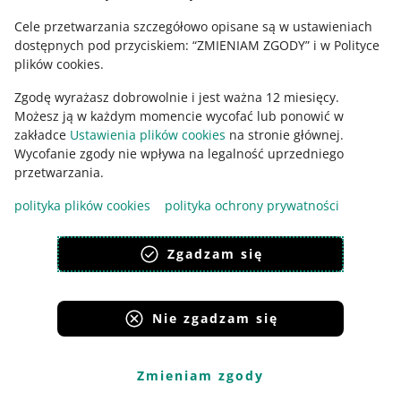
Cele przetwarzania szczegółowo opisane są w ustawieniach
dostępnych pod przyciskiem: “ZMIENIAM ZGODY” i w Polityce
Zaktualizowaliśmy Regulamin Abonamentu
plików cookies.
Zgodę wyrażasz dobrowolnie i jest ważna 12 miesięcy.
Gdy wykupisz
Abonament
na swoim koncie na jednym z
Możesz ją w każdym momencie wycofać lub ponowić w
rynków, możesz z niego korzystać również na wszystkich
zakładce
Ustawienia plików cookies
na stronie głównej.
rynkach zagranicznych, na których sprzedajesz. Jeszcze
Wycofanie zgody nie wpływa na legalność uprzedniego
w tym roku udostępnimy Allegro w Węgrzech – z
przetwarzania.
abonamentu skorzystasz także na tym rynku.
polityka plików cookies
polityka ochrony prywatności
Zobacz dzisiejsze zmiany w
regulaminach
Zgadzam się
Udostępniamy je w plikach PDF.
Nie zgadzam się
Dodane fragmenty zaznaczyliśmy na
niebiesko, a usunięte –
przekreśliliśmy:
Zmieniam zgody
21 października 2024 – zmiany w