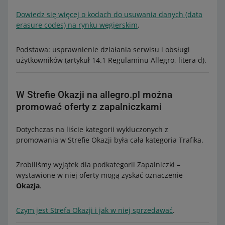
Dowiedz się więcej o kodach do usuwania danych (data
erasure codes) na rynku węgierskim
.
Podstawa: usprawnienie działania serwisu i obsługi
użytkowników (artykuł 14.1 Regulaminu Allegro, litera d).
W Strefie Okazji na allegro.pl można
promować oferty z zapalniczkami
Dotychczas na liście kategorii wykluczonych z
promowania w Strefie Okazji była cała kategoria Trafika.
Zrobiliśmy wyjątek dla podkategorii Zapalniczki –
wystawione w niej oferty mogą zyskać oznaczenie
Okazja
.
Czym jest Strefa Okazji i jak w niej sprzedawać
.