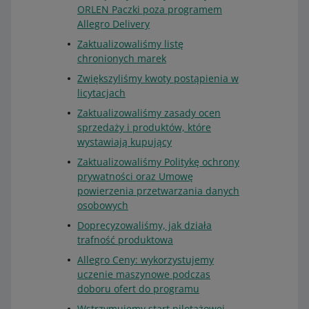
ORLEN Paczki poza programem
Allegro Delivery
Zaktualizowaliśmy listę
chronionych marek
Zwiększyliśmy kwoty postąpienia w
licytacjach
Zaktualizowaliśmy zasady ocen
sprzedaży i produktów, które
wystawiają kupujący
Zaktualizowaliśmy Politykę ochrony
prywatności oraz Umowę
powierzenia przetwarzania danych
osobowych
Doprecyzowaliśmy, jak działa
trafność produktowa
Allegro Ceny: wykorzystujemy
uczenie maszynowe podczas
doboru ofert do programu
Wstrzymujemy start pilotażowej