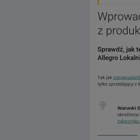
Wprowad
z produ
Sprawdź, jak t
Allegro Lokaln
Tak jak
zapowiadali
tylko sprzedający z
Warunki 
określony
załączniku