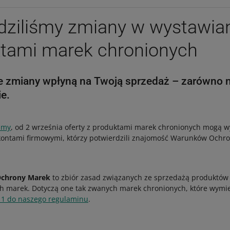
ziliśmy zmiany w wystawian
ktami marek chronionych
e zmiany wpłyną na Twoją sprzedaż – zarówno na 
ie.
śmy
, od 2 września oferty z produktami marek chronionych mogą w
 kontami firmowymi, którzy potwierdzili znajomość Warunków Ochr
Ochrony Marek
to zbiór zasad związanych ze sprzedażą produktów
ch marek. Dotyczą one tak zwanych marek chronionych, które wym
 1 do naszego regulaminu
.