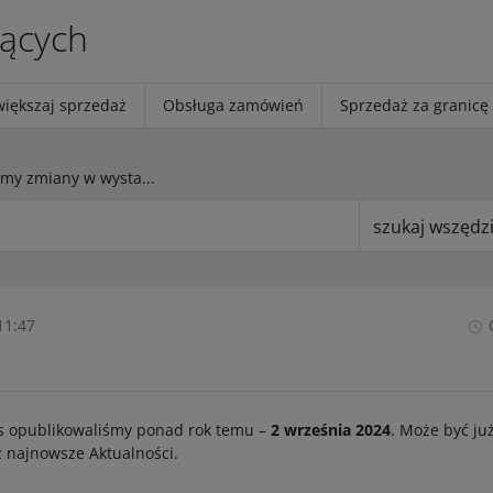
jących
większaj sprzedaż
Obsługa zamówień
Sprzedaż za granicę
Wprowadziliśmy zmiany w wystawianiu ofert z produktami marek chronionych
szukaj wszędz
11:47
s opublikowaliśmy ponad rok temu –
2 września 2024
. Może być ju
 najnowsze Aktualności.