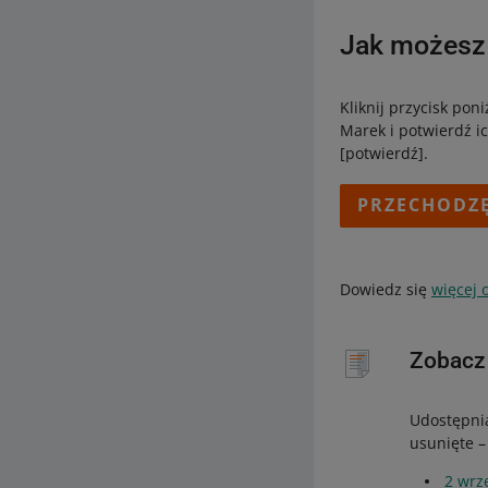
Jak możesz 
Kliknij przycisk po
Marek i potwierdź i
[potwierdź].
PRZECHODZĘ
Dowiedz się
więcej
Zobacz 
Udostępnia
usunięte –
2 wrz