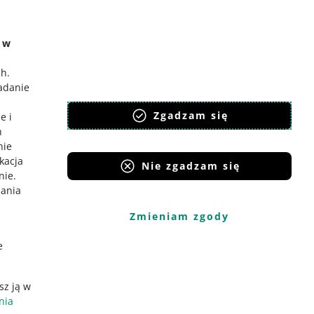
o Gadane
e w
ch
.
badanie
,
Zgadzam się
e i
h
nie
ikacja
Nie zgadzam się
nie
.
iania
Zmieniam zgody
e
sz ją w
nia