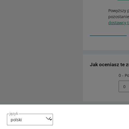
Powyższy p
pozostanie
dostawcy t
Jak oceniasz te 
0 - P
0
język
Potrzebujesz