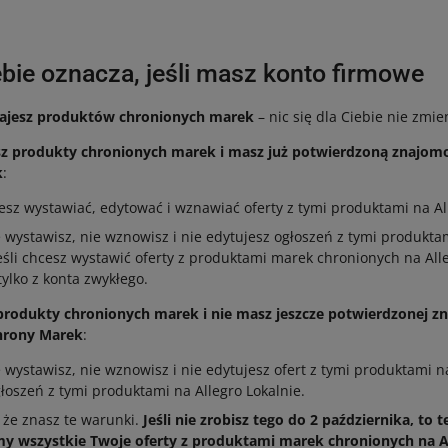
ebie oznacza, jeśli masz konto firmowe
edajesz produktów chronionych marek
– nic się dla Ciebie nie zmie
jesz produkty chronionych marek i masz już potwierdzoną znaj
k
:
sz wystawiać, edytować i wznawiać oferty z tymi produktami na Al
e wystawisz, nie wznowisz i nie edytujesz ogłoszeń z tymi produkta
Jeśli chcesz wystawić oferty z produktami marek chronionych na Alle
tylko z konta zwykłego.
z produkty chronionych marek i nie masz jeszcze potwierdzonej z
rony Marek
:
e wystawisz, nie wznowisz i nie edytujesz ofert z tymi produktami na
łoszeń z tymi produktami na Allegro Lokalnie.
 że znasz te warunki.
Jeśli nie zrobisz tego do 2 października, to 
y wszystkie Twoje oferty z produktami marek chronionych na A