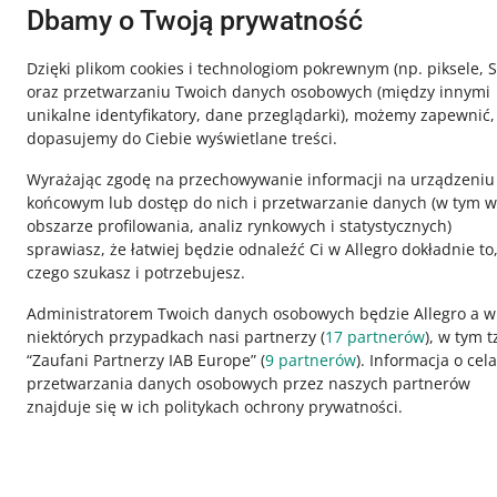
Skontaktuj
Dbamy o Twoją prywatność
Dzięki plikom cookies i technologiom pokrewnym
(np. piksele, 
oraz przetwarzaniu Twoich danych osobowych
(między innymi
unikalne identyfikatory, dane przeglądarki)
, możemy zapewnić,
dopasujemy do Ciebie wyświetlane treści.
Wyrażając zgodę na przechowywanie informacji na urządzeniu
końcowym lub dostęp do nich i przetwarzanie danych (w tym w
obszarze profilowania, analiz rynkowych i statystycznych)
sprawiasz, że łatwiej będzie odnaleźć Ci w Allegro dokładnie to
czego szukasz i potrzebujesz.
Ta strona jest też dostępna w innych językach
Administratorem Twoich danych osobowych będzie Allegro a w
niektórych przypadkach nasi partnerzy (
17
partnerów
), w tym t
“Zaufani Partnerzy IAB Europe” (
9
partnerów
). Informacja o cel
wygląd:
motyw jasny
przetwarzania danych osobowych przez naszych partnerów
znajduje się w ich politykach ochrony prywatności.