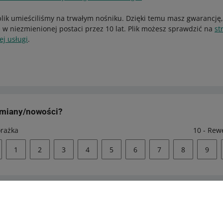
lik umieściliśmy na trwałym nośniku. Dzięki temu masz gwarancję,
 w niezmienionej postaci przez 10 lat. Plik możesz sprawdzić na
st
ej usługi
.
zmiany/nowości?
orażka
10 - Rew
1
2
3
4
5
6
7
8
9
 pomocy?
Zapytaj społecznoś