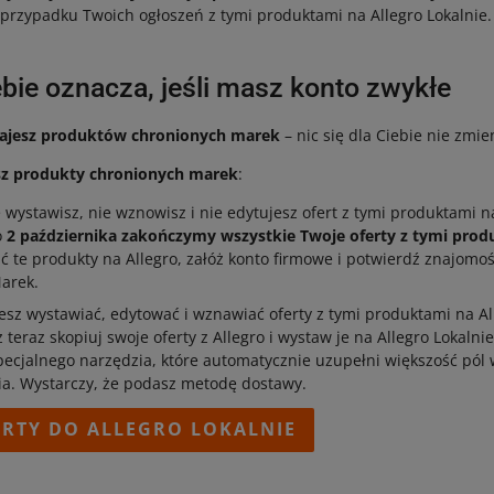
przypadku Twoich ogłoszeń z tymi produktami na Allegro Lokalnie.
ebie oznacza, jeśli masz konto zwykłe
edajesz produktów chronionych marek
– nic się dla Ciebie nie zmie
esz produkty chronionych marek
:
e wystawisz, nie wznowisz i nie edytujesz ofert z tymi produktami na
o
2 października zakończymy wszystkie Twoje oferty z tymi pro
 te produkty na Allegro, załóż konto firmowe i potwierdź znajom
arek.
sz wystawiać, edytować i wznawiać oferty z tymi produktami na All
 teraz skopiuj swoje oferty z Allegro i wystaw je na Allegro Lokalnie
ecjalnego narzędzia, które automatycznie uzupełni większość pól
a. Wystarczy, że podasz metodę dostawy.
ERTY DO ALLEGRO LOKALNIE