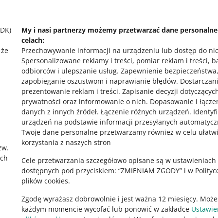
 się z nami
Zajrzyj na Allegr
SDK)
My i nasi partnerzy możemy przetwarzać dane personaln
celach:
 że
Przechowywanie informacji na urządzeniu lub dostęp do ni
Spersonalizowane reklamy i treści, pomiar reklam i treści, 
odbiorców i ulepszanie usług
.
Zapewnienie bezpieczeństwa
zapobieganie oszustwom i naprawianie błędów
.
Dostarczani
prezentowanie reklam i treści
.
Zapisanie decyzji dotyczącyc
prywatności oraz informowanie o nich
.
Dopasowanie i łącze
,
danych z innych źródeł
.
Łączenie różnych urządzeń
.
Identyf
urządzeń na podstawie informacji przesyłanych automatycz
Twoje dane personalne przetwarzamy również w celu ułatw
korzystania z naszych stron
zw.
ach
Cele przetwarzania szczegółowo opisane są w ustawieniach
dostępnych pod przyciskiem: “ZMIENIAM ZGODY” i w Polityc
plików cookies.
Zgodę wyrażasz dobrowolnie i jest ważna 12 miesięcy. Może
każdym momencie wycofać lub ponowić w zakładce
Ustawie