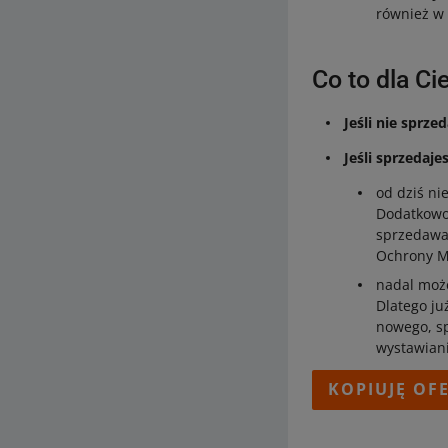
również w 
Co to dla Ci
Jeśli nie sprz
Jeśli sprzedaj
od dziś ni
Dodatkow
sprzedawać
Ochrony M
nadal może
Dlatego już
nowego, sp
wystawiani
KOPIUJĘ OF