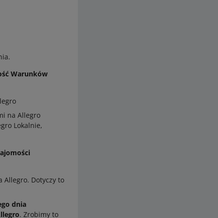
nia.
omość Warunków
legro
mi na Allegro
gro Lokalnie,
najomości
 Allegro. Dotyczy to
tego dnia
llegro
. Zrobimy to