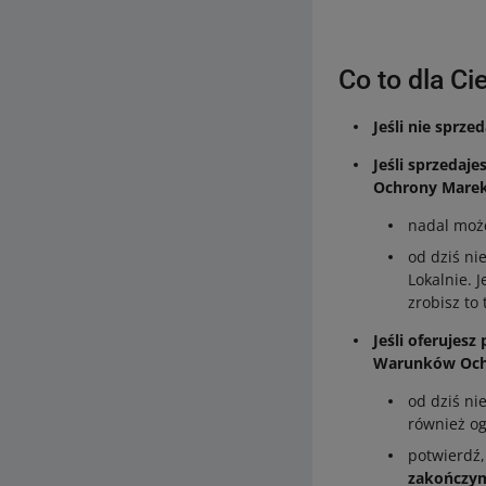
Co to dla Ci
Jeśli nie sprz
Jeśli sprzeda
Ochrony Mare
nadal może
od dziś ni
Lokalnie. 
zrobisz to 
Jeśli oferujes
Warunków Och
od dziś ni
również og
potwierdź,
zakończym