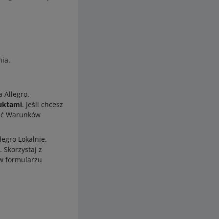
nia.
 Allegro.
duktami
. Jeśli chcesz
ość Warunków
egro Lokalnie.
. Skorzystaj z
 w formularzu