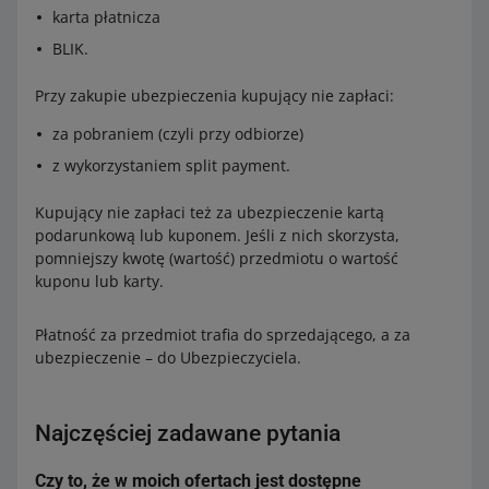
karta płatnicza
AGD wolnostojące
BLIK.
AGD drobne
TV i Video
Przy zakupie ubezpieczenia kupujący nie zapłaci:
Konsole i automaty
za pobraniem (czyli przy odbiorze)
Sprzęt satelitarny
z wykorzystaniem split payment.
Gadżety elektroniczne
Kupujący nie zapłaci też za ubezpieczenie kartą
Głośniki
podarunkową lub kuponem. Jeśli z nich skorzysta,
Mikrofony i słuchawki
pomniejszy kwotę (wartość) przedmiotu o wartość
Monitory komputerowe
kuponu lub karty.
Sprzęt audio dla domu
.
Płatność za przedmiot trafia do sprzedającego, a za
ubezpieczenie – do Ubezpieczyciela.
Najczęściej zadawane pytania
Czy to, że w moich ofertach jest dostępne