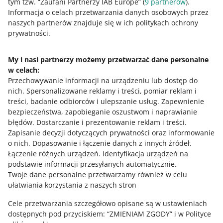
tym tzw. “Zaufani Partnerzy IAB Europe” (
9
partnerów
).
Informacja o celach przetwarzania danych osobowych przez
Allegro Pay Business to wygodne finansowanie dla firm,
naszych partnerów znajduje się w ich politykach ochrony
które przygotowaliśmy we współpracy z PragmaGo.
prywatności.
Klienci biznesowi mogą odroczyć płatność o 30 dni za
darmo lub nawet o 60 dni i szybko sfinansować zakupy
My i nasi partnerzy możemy przetwarzać dane personalne
aż do 50 000 zł.
Dowiedz się więcej.
w celach:
Przechowywanie informacji na urządzeniu lub dostęp do
nich
.
Spersonalizowane reklamy i treści, pomiar reklam i
treści, badanie odbiorców i ulepszanie usług
.
Zapewnienie
z
3
bezpieczeństwa, zapobieganie oszustwom i naprawianie
błędów
.
Dostarczanie i prezentowanie reklam i treści
.
Zapisanie decyzji dotyczących prywatności oraz informowanie
Potrzebujesz pomocy?
o nich
.
Dopasowanie i łączenie danych z innych źródeł
.
Łączenie różnych urządzeń
.
Identyfikacja urządzeń na
SKONTAKTUJ SIĘ Z NAMI
podstawie informacji przesyłanych automatycznie
.
Twoje dane personalne przetwarzamy również w celu
ułatwiania korzystania z naszych stron
Cele przetwarzania szczegółowo opisane są w ustawieniach
dostępnych pod przyciskiem: “ZMIENIAM ZGODY” i w Polityce