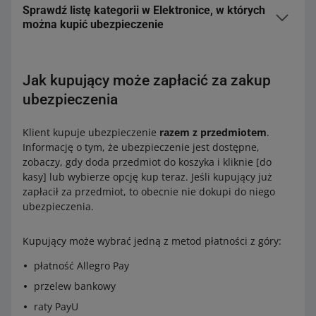
Sprawdź listę kategorii w Elektronice, w których
można kupić ubezpieczenie
Smartfony i telefony komórkowe
Tablety
Jak kupujący może zapłacić za zakup
Smartwatche
ubezpieczenia
Laptopy
Aparaty analogowe
Klient kupuje ubezpieczenie
razem z przedmiotem
.
Informację o tym, że ubezpieczenie jest dostępne,
Aparaty cyfrowe
zobaczy, gdy doda przedmiot do koszyka i kliknie [do
Kamery
kasy] lub wybierze opcję kup teraz. Jeśli kupujący już
GPS i akcesoria
zapłacił za przedmiot, to obecnie nie dokupi do niego
ubezpieczenia.
Czytniki ebooków
Sprzęt audio przenośny
Kupujący może wybrać jedną z metod płatności z góry:
Słuchawki
płatność Allegro Pay
Drukarki i skanery
przelew bankowy
Komputery stacjonarne
raty PayU
AGD do zabudowy