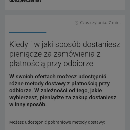
ubezpieczenia?
zakupie przedmiotu.
ubezpieczenia). Jeśli koszt naprawy będzie wyższy,
kupujący może dopłacić różnicę.
Ochrona działa na całym świecie. Likwidacja i obsługa
szkody odbywają się tylko na terenie Polski.
Czas czytania: 7 min.
Kiedy i w jaki sposób dostaniesz
pieniądze za zamówienia z
płatnością przy odbiorze
W swoich ofertach możesz udostępnić
różne metody dostawy z płatnością przy
odbiorze. W zależności od tego, jakie
wybierzesz, pieniądze za zakup dostaniesz
w inny sposób.
Możesz udostępnić pobraniowe metody dostawy: