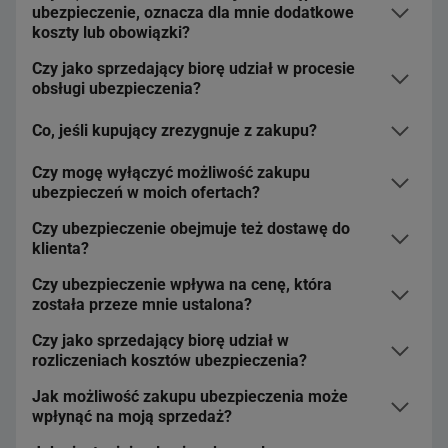
ubezpieczenie, oznacza dla mnie dodatkowe
koszty lub obowiązki?
Czy jako sprzedający biorę udział w procesie
Nie. Nie ponosisz żadnych kosztów związanych z
obsługi ubezpieczenia?
dostępnością usługi Allegro Care ani z zakupem przez
klienta ubezpieczenia w Twojej ofercie.
Co, jeśli kupujący zrezygnuje z zakupu?
Nie. Jeśli Twój klient ma pytania dotyczące
ubezpieczenia, powinien skontaktować się z
Czy mogę wyłączyć możliwość zakupu
Ubezpieczycielem (ERGO Hestia) lub z nami.
Jeżeli Twój klient będzie chciał zrezygnować z zakupu,
ubezpieczeń w moich ofertach?
wystarczy, że
wypełni formularz zwrotu
lub
anuluje
zakup
. Nie musisz robić nic dodatkowo w związku z
Czy ubezpieczenie obejmuje też dostawę do
Nie. Jeśli wystawiasz oferty w kategoriach, w których
ubezpieczeniem zwracanego przedmiotu. Wniosek o
klienta?
ubezpieczenie jest dostępne, klient może je kupić.
odstąpienie od umowy ubezpieczenia przekażemy do
Ubezpieczyciela. Kupujący otrzyma zwrot składki
Czy ubezpieczenie wpływa na cenę, która
Nie. Ubezpieczenie nie obejmuje szkód powstałych w
została przeze mnie ustalona?
ubezpieczeniowej w ciągu 14 dni roboczych od złożenia
trakcie transportu.
wniosku o odstąpienie. Nie ponosisz w związku z tym
Czy jako sprzedający biorę udział w
żadnych dodatkowych kosztów. Zwroty i reklamacje
Nie. Ubezpieczenie to usługa dodatkowa, która nie
rozliczeniach kosztów ubezpieczenia?
rozpatrujesz tak, jak do tej pory.
wpływa na ustaloną przez Ciebie cenę produktu.
Jak możliwość zakupu ubezpieczenia może
Nie. Sprzedający nie ponosi żadnych kosztów z tytułu
wpłynąć na moją sprzedaż?
usługi Allegro Care ani nie bierze udziału w procesie
rozliczeniowym z tytułu składki ubezpieczeniowej.