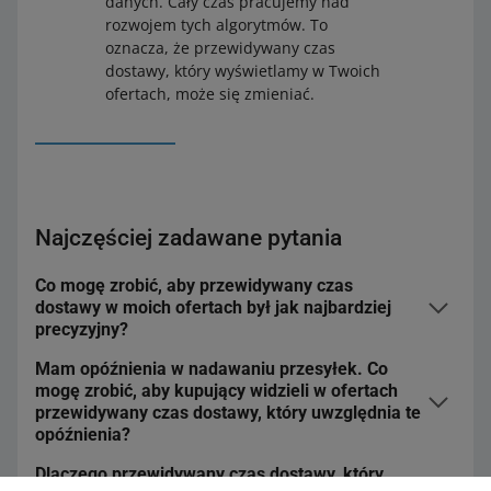
danych. Cały czas pracujemy nad
rozwojem tych algorytmów. To
oznacza, że przewidywany czas
dostawy, który wyświetlamy w Twoich
ofertach, może się zmieniać.
Najczęściej zadawane pytania
Co mogę zrobić, aby przewidywany czas
dostawy w moich ofertach był jak najbardziej
precyzyjny?
Mam opóźnienia w nadawaniu przesyłek. Co
Ustaw w swoich ofertach czas wysyłki, zgodnie z
mogę zrobić, aby kupujący widzieli w ofertach
którym rzeczywiście nadajesz zamówienia – dzięki
przewidywany czas dostawy, który uwzględnia te
temu Twoje deklaracje będą spójne z naszymi danymi.
opóźnienia?
Dodatkowo jeśli:
Dlaczego przewidywany czas dostawy, który
Aby przewidywany czas dostawy uwzględniał te
produkty z ofert wysyłasz w różnym czasie –