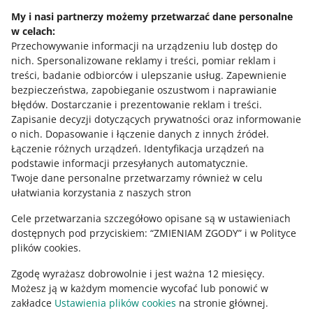
Na stronie oferty w sekcji Dostawa widzisz czas wysyłki,
jeszcze 6 dni. Pomimo to na stronie mojej oferty
My i nasi partnerzy możemy przetwarzać dane personalne
czyli czas, w którym przekażesz paczkę kurierowi lub
w sekcji Dostawa kupujący widzą informację o
w celach:
zaniesiesz ją do punktu odbioru/automatu paczkowego –
tym, że wysyłam zamówienia w ciągu 24 godzin.
Przechowywanie informacji na urządzeniu lub dostęp do
w tym przypadku zwykle do 24 godzin. Natomiast w
Czy informacja na stronie oferty jest
nich
.
Spersonalizowane reklamy i treści, pomiar reklam i
szczegółach dostawy dla poszczególnych przewoźników
prawidłowa?
treści, badanie odbiorców i ulepszanie usług
.
Zapewnienie
wyświetlamy informację o przewidywanym czasie
bezpieczeństwa, zapobieganie oszustwom i naprawianie
dostawy – czyli informację o tym, kiedy paczka będzie u
Tak, informacja o czasie wysyłki na stronie Twojej oferty
błędów
.
Dostarczanie i prezentowanie reklam i treści
.
klienta lub w punkcie odbioru/automacie paczkowym.
jest prawidłowa. Gdy klient przejdzie do szczegółów
Zapisanie decyzji dotyczących prywatności oraz informowanie
Dostawa za 8 dni wynika więc z czasu przewozu po
dostawy, zobaczy przewidywany czas dostawy – na
Potrzebujesz pomocy?
o nich
.
Dopasowanie i łączenie danych z innych źródeł
.
stronie przewoźnika – w tym przykładzie oznacza to, że
przykład za 10 dni. Uwzględnia on 6 dni do końca
Łączenie różnych urządzeń
.
Identyfikacja urządzeń na
potrzebuje on 7 dni na dostarczenie przesyłki.
licytacji oraz czas, który potrzebuje przewoźnik, aby
SKONTAKTUJ SIĘ Z NAMI
podstawie informacji przesyłanych automatycznie
.
dostarczyć paczkę.
Twoje dane personalne przetwarzamy również w celu
ułatwiania korzystania z naszych stron
Cele przetwarzania szczegółowo opisane są w ustawieniach
dostępnych pod przyciskiem: “ZMIENIAM ZGODY” i w Polityce
plików cookies.
Zgodę wyrażasz dobrowolnie i jest ważna 12 miesięcy.
Możesz ją w każdym momencie wycofać lub ponowić w
zakładce
Ustawienia plików cookies
na stronie głównej.