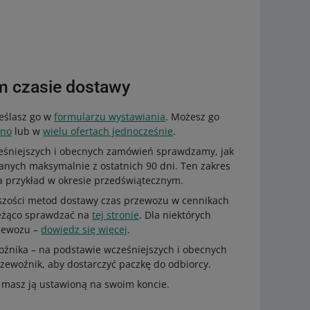
 czasie dostawy
reślasz go w
formularzu wystawiania
. Możesz go
bno
lub w
wielu ofertach jednocześnie
.
ześniejszych i obecnych zamówień sprawdzamy, jak
anych maksymalnie z ostatnich 90 dni. Ten zakres
 przykład w okresie przedświątecznym.
kszości metod dostawy czas przewozu w cennikach
ieżąco sprawdzać na
tej stronie
. Dla niektórych
rzewozu –
dowiedz się więcej
.
oźnika – na podstawie wcześniejszych i obecnych
ewoźnik, aby dostarczyć paczkę do odbiorcy.
i masz ją ustawioną na swoim koncie.