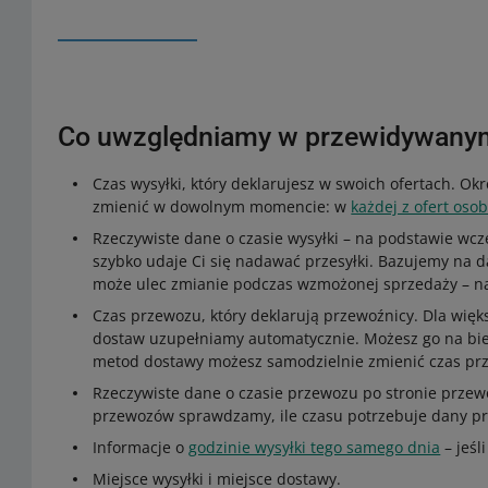
Co uwzględniamy w przewidywanym
Czas wysyłki, który deklarujesz w swoich ofertach. Ok
zmienić w dowolnym momencie: w
każdej z ofert oso
Rzeczywiste dane o czasie wysyłki – na podstawie wc
szybko udaje Ci się nadawać przesyłki. Bazujemy na d
może ulec zmianie podczas wzmożonej sprzedaży – na
Czas przewozu, który deklarują przewoźnicy. Dla wię
dostaw uzupełniamy automatycznie. Możesz go na b
metod dostawy możesz samodzielnie zmienić czas p
Rzeczywiste dane o czasie przewozu po stronie przew
przewozów sprawdzamy, ile czasu potrzebuje dany prz
Informacje o
godzinie wysyłki tego samego dnia
– jeśl
Miejsce wysyłki i miejsce dostawy.