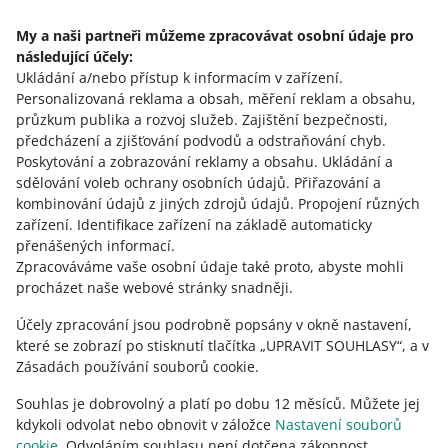
My a naši partneři můžeme zpracovávat osobní údaje pro
o allegro.pl
následující účely:
Ukládání a/nebo přístup k informacím v zařízení
polski
.
Personalizovaná reklama a obsah, měření reklam a obsahu,
čeština
průzkum publika a rozvoj služeb
.
Zajištění bezpečnosti,
English
předcházení a zjišťování podvodů a odstraňování chyb
.
slovenčina
Poskytování a zobrazování reklamy a obsahu
.
Ukládání a
sdělování voleb ochrany osobních údajů
.
Přiřazování a
o allegro.cz
kombinování údajů z jiných zdrojů údajů
.
Propojení různých
zařízení
.
Identifikace zařízení na základě automaticky
polski
přenášených informací
.
čeština
Zpracováváme vaše osobní údaje také proto, abyste mohli
English
procházet naše webové stránky snadněji.
slovenčina
Účely zpracování jsou podrobně popsány v okně nastavení,
které se zobrazí po stisknutí tlačítka „UPRAVIT SOUHLASY“, a v
o allegro.sk
Zásadách používání souborů cookie.
polski
Souhlas je dobrovolný a platí po dobu 12 měsíců. Můžete jej
čeština
kdykoli odvolat nebo obnovit v záložce
Nastavení souborů
English
cookie
. Odvoláním souhlasu není dotčena zákonnost