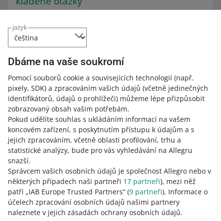
kladené otázky
Kategorie:
Typ obsahu
Článek
Dne 2. srpna vstoupí v platnost zákon EU o umělé
jazyk
inteligenci (AI Act). Zavede nová pravidla pro
transparentnost obsahu generovaného umělou
inteligencí online. Abychom vám pomohli s adaptací na
Dbáme na vaše soukromí
tyto nové právní požadavky, brzy vám poskytneme beta
Pomocí souborů cookie a souvisejících technologií
(např.
verzi nástroje na označování fotografií vytvořených
pixely, SDK)
a zpracováním vašich údajů
(včetně jedinečných
umělou inteligencí ve vašich nabídkách.
identifikátorů, údajů o prohlížeči)
můžeme lépe přizpůsobit
PŘEČTĚTE SI VÍCE
zobrazovaný obsah vašim potřebám.
Pokud udělíte souhlas s ukládáním informací na vašem
koncovém zařízení, s poskytnutím přístupu k údajům a s
jejich zpracováním, včetně oblasti profilování, trhu a
statistické analýzy, bude pro vás vyhledávání na Allegru
snazší.
Správcem vašich osobních údajů je společnost Allegro nebo v
některých případech naši partneři
17
partneři
), mezi něž
patří „IAB Europe Trusted Partners“ (
9
partneři
). Informace o
účelech zpracování osobních údajů našimi partnery
naleznete v jejich zásadách ochrany osobních údajů.
Tato stránka je dostupná i v jiných jazycích