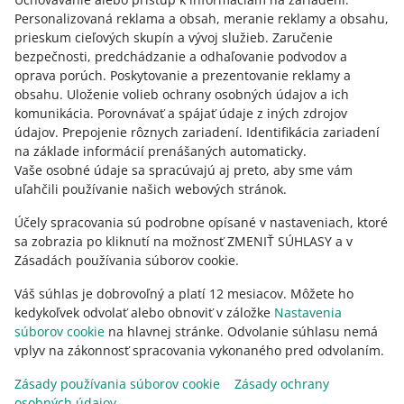
27. apríla 2026 o 10:41
Personalizovaná reklama a obsah, meranie reklamy a obsahu,
Zistite viac o týchto zmenách a taktiež o tom, ako môžu
prieskum cieľových skupín a vývoj služieb
.
Zaručenie
ovplyvniť vaše skóre.
bezpečnosti, predchádzanie a odhaľovanie podvodov a
oprava porúch
.
Poskytovanie a prezentovanie reklamy a
POZRI STARŠIE
obsahu
.
Uloženie volieb ochrany osobných údajov a ich
komunikácia
.
Porovnávať a spájať údaje z iných zdrojov
údajov
.
Prepojenie rôznych zariadení
.
Identifikácia zariadení
na základe informácií prenášaných automaticky
.
Vaše osobné údaje sa spracúvajú aj preto, aby sme vám
uľahčili používanie našich webových stránok.
Účely spracovania sú podrobne opísané v nastaveniach, ktoré
sa zobrazia po kliknutí na možnosť ZMENIŤ SÚHLASY a v
Zásadách používania súborov cookie.
Váš súhlas je dobrovoľný a platí 12 mesiacov. Môžete ho
kedykoľvek odvolať alebo obnoviť v záložke
Nastavenia
súborov cookie
na hlavnej stránke. Odvolanie súhlasu nemá
vplyv na zákonnosť spracovania vykonaného pred odvolaním.
Táto stránka je dostupná aj v iných jazykoch
Zásady používania súborov cookie
Zásady ochrany
osobných údajov