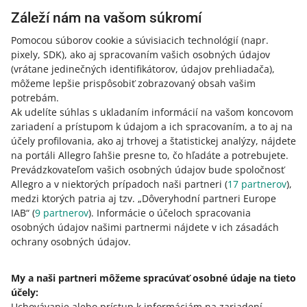
Záleží nám na vašom súkromí
Vypočuli sme si vaše návrhy – zistite, čo pri zmenách v
kvalite predaja urobíme inak
Pomocou súborov cookie a súvisiacich technológií
(napr.
25. mája 2026 o 11:13
pixely, SDK)
, ako aj spracovaním vašich osobných údajov
(vrátane jedinečných identifikátorov, údajov prehliadača)
,
Po oznámení plánovaných zmien sme od vás dostali veľa
môžeme lepšie prispôsobiť zobrazovaný obsah vašim
cennej spätnej väzby. Na základe toho sme pripravili
potrebám.
zaktualizovanú verziu, ktorá bude viac vyhovovať
Ak udelíte súhlas s ukladaním informácií na vašom koncovom
potrebám predajcov.
zariadení a prístupom k údajom a ich spracovaním, a to aj na
účely profilovania, ako aj trhovej a štatistickej analýzy, nájdete
Kvalita môjho predaja: v záložke Nové výsledky
na portáli Allegro ľahšie presne to, čo hľadáte a potrebujete.
zobrazujeme v jednom z ukazovateľov nesprávne
Prevádzkovateľom vašich osobných údajov bude spoločnosť
údaje
Allegro a v niektorých prípadoch naši partneri (
17
partnerov
),
6. mája 2026 o 15:27
medzi ktorých patria aj tzv. „Dôveryhodní partneri Europe
IAB“ (
9
partnerov
). Informácie o účeloch spracovania
V ukazovateli Včasné odpovede zatiaľ nezahŕňame
osobných údajov našimi partnermi nájdete v ich zásadách
otázky, ktoré vám kupujúci položili pomocou možnosti
ochrany osobných údajov.
Spýtať sa na nákup. Urobíme tak až po 1. júni.
My a naši partneri môžeme spracúvať osobné údaje na tieto
Dňa 27. júla zavedieme zmeny v paneli Kvalita môjho
účely:
predaja
Uchovávanie alebo prístup k informáciám na zariadení
.