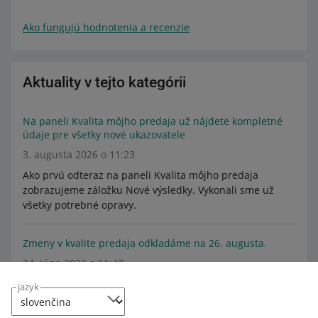
Ako fungujú hodnotenia a recenzie
Aktuality v tejto kategórii
Na paneli Kvalita môjho predaja už nájdete kompletné
údaje pre všetky nové ukazovatele
3. augusta 2026 o 11:23
Ako prvú odteraz na paneli Kvalita môjho predaja
zobrazujeme záložku Nové výsledky. Vykonali sme už
všetky potrebné opravy.
󠀰Zmeny v kvalite predaja odkladáme na 26. augusta.󠀲
24. júna 2026 o 11:47
Zistite, čo sme vylepšili v záložke Nové výsledky a prečo
jazyk
odkladáme zmeny v kvalite predaja.