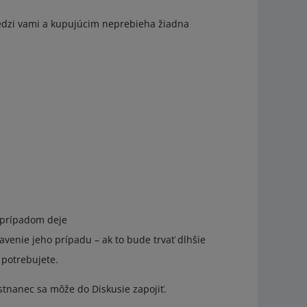
edzi vami a kupujúcim neprebieha žiadna
o prípadom deje
venie jeho prípadu – ak to bude trvať dlhšie
 potrebujete.
stnanec sa môže do Diskusie zapojiť.