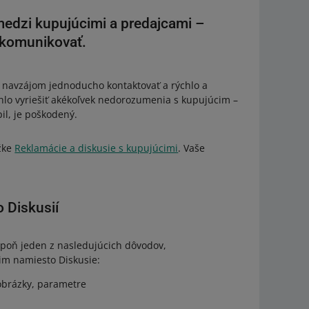
medzi kupujúcimi a predajcami –
 komunikovať.
li navzájom jednoducho kontaktovať a rýchlo a
chlo vyriešiť akékoľvek nedorozumenia s kupujúcim –
pil, je poškodený.
ožke
Reklamácie a diskusie s kupujúcimi
. Vaše
 Diskusií
aspoň jeden z nasledujúcich dôvodov,
im namiesto Diskusie:
 obrázky, parametre