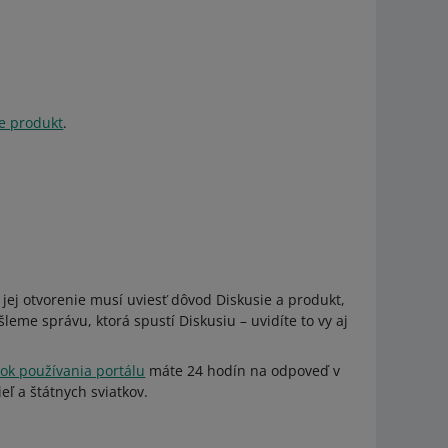
je produkt
.
jej otvorenie musí uviesť dôvod Diskusie a produkt,
leme správu, ktorá spustí Diskusiu – uvidíte to vy aj
k používania portálu
máte 24 hodín na odpoveď v
eľ a štátnych sviatkov.