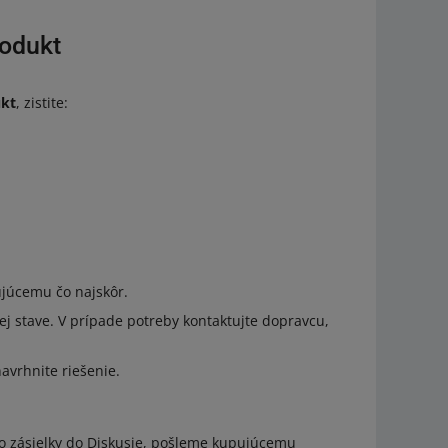
rodukt
ukt
, zistite:
pujúcemu čo najskôr.
ej stave. V prípade potreby kontaktujte dopravcu,
avrhnite riešenie.
lo zásielky do Diskusie, pošleme kupujúcemu