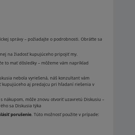
ickej správy – požiadajte o podrobnosti. Obráťte sa
nej na žiadosť kupujúceho pripojiť my.
môže to mať dôsledky – môžeme vám napríklad
skusia nebola vyriešená, náš konzultant vám
kupujúceho aj predajcu pri hľadaní riešenia v
m s nákupom, môže znovu otvoriť uzavretú Diskusiu –
rého sa Diskusia týka
lásiť porušenie
. Túto možnosť použite v prípade: