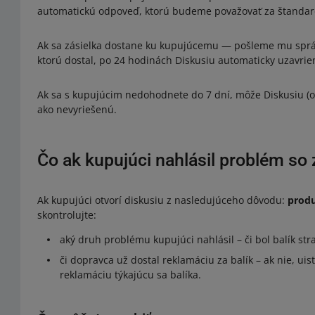
automatickú odpoveď, ktorú budeme považovať za štanda
Ak sa zásielka dostane ku kupujúcemu — pošleme mu sprá
ktorú dostal, po 24 hodinách Diskusiu automaticky uzavri
Ak sa s kupujúcim nedohodnete do 7 dní, môže Diskusiu (o
ako nevyriešenú.
Čo ak kupujúci nahlásil problém so 
Ak kupujúci otvorí diskusiu z nasledujúceho dôvodu:
produ
skontrolujte:
aký druh problému kupujúci nahlásil – či bol balík st
či dopravca už dostal reklamáciu za balík – ak nie, ui
reklamáciu týkajúcu sa balíka.