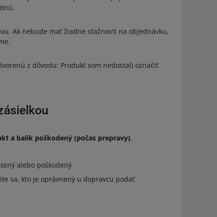
rdnú.
vu. Ak nebude mať žiadne sťažnosti na objednávku,
eme.
tvorenú z dôvodu: Produkt som nedostal) označiť
zásielkou
kt a balík poškodený (počas prepravy)
,
ratený alebo poškodený
stite sa, kto je oprávnený u dopravcu podať