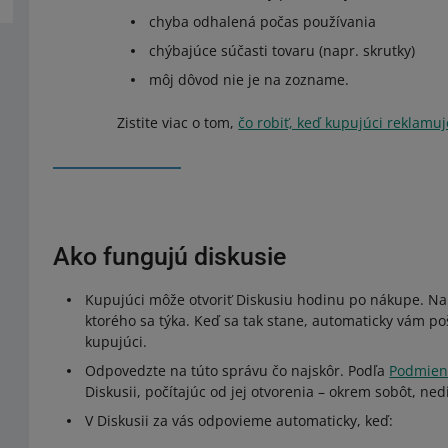
chyba odhalená počas používania
chýbajúce súčasti tovaru (napr. skrutky)
môj dôvod nie je na zozname.
Zistite viac o tom,
čo robiť, keď kupujúci reklamu
Ako fungujú diskusie
Kupujúci môže otvoriť Diskusiu hodinu po nákupe. Na 
ktorého sa týka. Keď sa tak stane, automaticky vám poš
kupujúci.
Odpovedzte na túto správu čo najskôr. Podľa
Podmieno
Diskusii, počítajúc od jej otvorenia – okrem sobôt, nedi
V Diskusii za vás odpovieme automaticky, keď: