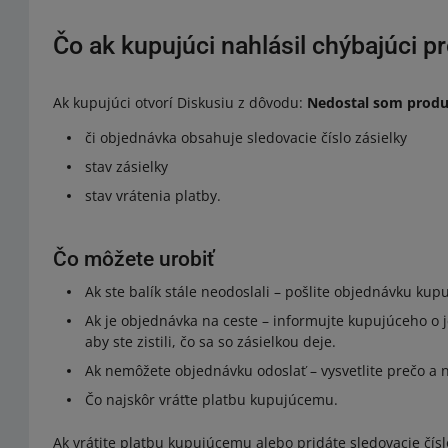
Čo ak kupujúci nahlásil chýbajúci p
Ak kupujúci otvorí Diskusiu z dôvodu:
Nedostal som prod
či objednávka obsahuje sledovacie číslo zásielky
stav zásielky
stav vrátenia platby.
Čo môžete urobiť
Ak ste balík stále neodoslali – pošlite objednávku ku
Ak je objednávka na ceste – informujte kupujúceho o j
aby ste zistili, čo sa so zásielkou deje.
Ak nemôžete objednávku odoslať – vysvetlite prečo a n
Čo najskôr vráťte platbu kupujúcemu.
Ak vrátite platbu kupujúcemu alebo pridáte sledovacie čís