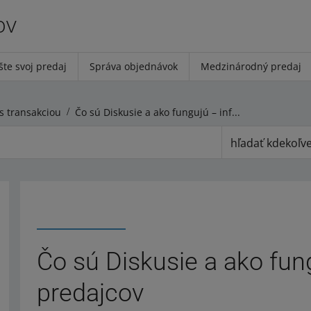
ov
šte svoj predaj
Správa objednávok
Medzinárodný predaj
s transakciou
Čo sú Diskusie a ako fungujú – informácie pre predajcov
hľadať kdekoľv
Čo sú Diskusie a ako fun
predajcov