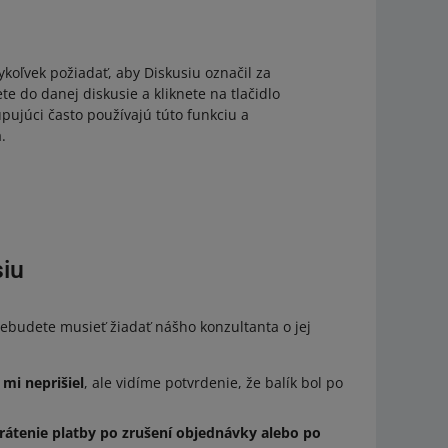
koľvek požiadať, aby Diskusiu označil za
e do danej diskusie a kliknete na tlačidlo
pujúci často používajú túto funkciu a
.
siu
ebudete musieť žiadať nášho konzultanta o jej
mi neprišiel
, ale vidíme potvrdenie, že balík bol po
rátenie platby po zrušení objednávky alebo po