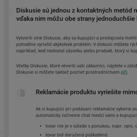
Diskusie sú jednou z kontaktných metód 
vďaka nim môžu obe strany jednoduchšie
Vytvorili sme Diskusie, aby sa kupujúci a predajcovia moh
pohodlne vyriešiť akýkoľvek problém. V diskusii môžete rý
napríklad, keď nedostal zásielku alebo produkt, ktorý si kú
Všetky Diskusie, ktoré otvorili vaši zákazníci, nájdete v zál
Diskusie si môžete taktiež pozrieť prostredníctvom
API
.
Reklamácie produktu vyriešite mimo
Ak si kupujúci pri podávaní reklamácie vyberie 
automaticky začneme chat medzi vami a kupujúc
tovar nie je v súlade s ponukou, napr. opis,
tovar bol doručený poškodený