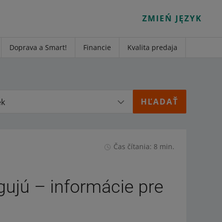
ZMIEŃ JĘZYK
Doprava a Smart!
Financie
Kvalita predaja
ek
Čas čítania: 8 min.
gujú – informácie pre