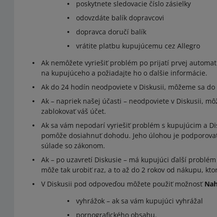
poskytnete sledovacie číslo zásielky
odovzdáte balík dopravcovi
dopravca doručí balík
vrátite platbu kupujúcemu cez Allegro
Ak nemôžete vyriešiť problém po prijatí prvej automat
na kupujúceho a požiadajte ho o ďalšie informácie.
Ak do 24 hodín neodpoviete v Diskusii, môžeme sa do 
Ak – napriek našej účasti – neodpoviete v Diskusii, 
zablokovať váš účet.
Ak sa vám nepodarí vyriešiť problém s kupujúcim a Di
pomôže dosiahnuť dohodu. Jeho úlohou je podporovať 
súlade so zákonom.
Ak – po uzavretí Diskusie – má kupujúci ďalší problé
môže tak urobiť raz, a to až do 2 rokov od nákupu, kto
V Diskusii pod odpoveďou môžete použiť možnosť
Nah
vyhrážok – ak sa vám kupujúci vyhrážal
pornografického obsahu.