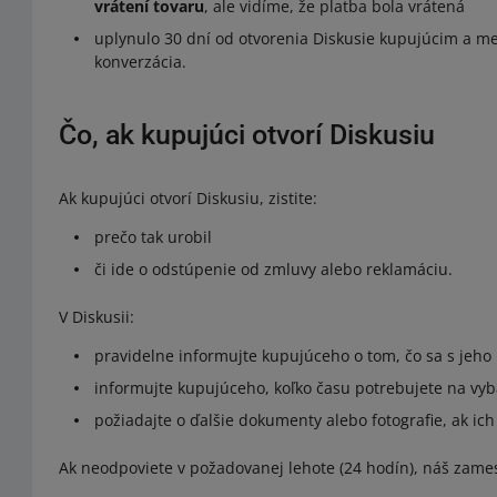
vrátení tovaru
, ale vidíme, že platba bola vrátená
uplynulo 30 dní od otvorenia Diskusie kupujúcim a m
konverzácia.
Čo, ak kupujúci otvorí Diskusiu
Ak kupujúci otvorí Diskusiu, zistite:
prečo tak urobil
či ide o odstúpenie od zmluvy alebo reklamáciu.
V Diskusii:
pravidelne informujte kupujúceho o tom, čo sa s jeh
informujte kupujúceho, koľko času potrebujete na vyba
požiadajte o ďalšie dokumenty alebo fotografie, ak ich
Ak neodpoviete v požadovanej lehote (24 hodín), náš zame