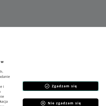
e w
 allegro.sk
ch
.
badanie
lski
,
Zgadzam się
eština
e i
h
nglish
nie
lovenčina
ikacja
Nie zgadzam się