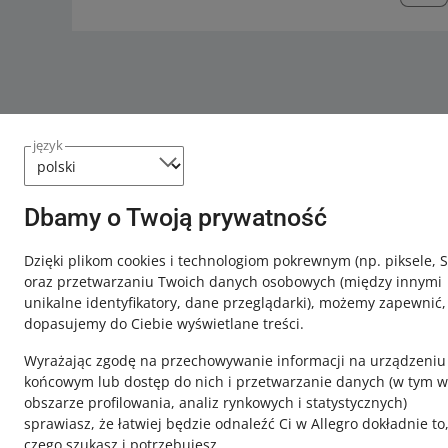
język
Dbamy o Twoją prywatność
Ta strona jest też dostępna w innych językach
Dzięki plikom cookies i technologiom pokrewnym
(np. piksele, 
oraz przetwarzaniu Twoich danych osobowych
(między innymi
o allegro.pl
unikalne identyfikatory, dane przeglądarki)
, możemy zapewnić,
dopasujemy do Ciebie wyświetlane treści.
polski
Wyrażając zgodę na przechowywanie informacji na urządzeniu
čeština
końcowym lub dostęp do nich i przetwarzanie danych (w tym w
English
obszarze profilowania, analiz rynkowych i statystycznych)
slovenčina
sprawiasz, że łatwiej będzie odnaleźć Ci w Allegro dokładnie to
czego szukasz i potrzebujesz.