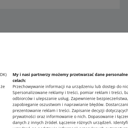
SDK)
My i nasi partnerzy możemy przetwarzać dane personaln
celach:
o allegro.cz
o
 że
Przechowywanie informacji na urządzeniu lub dostęp do ni
Spersonalizowane reklamy i treści, pomiar reklam i treści, 
polski
po
odbiorców i ulepszanie usług
.
Zapewnienie bezpieczeństwa
čeština
č
zapobieganie oszustwom i naprawianie błędów
.
Dostarczani
prezentowanie reklam i treści
.
Zapisanie decyzji dotyczącyc
English
E
prywatności oraz informowanie o nich
.
Dopasowanie i łącze
slovenčina
s
,
danych z innych źródeł
.
Łączenie różnych urządzeń
.
Identyf