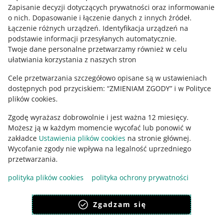
Zapisanie decyzji dotyczących prywatności oraz informowanie
Zapytaj społeczność
o nich
.
Dopasowanie i łączenie danych z innych źródeł
.
Łączenie różnych urządzeń
.
Identyfikacja urządzeń na
podstawie informacji przesyłanych automatycznie
.
Zajrzyj na Allegro Gadane
Twoje dane personalne przetwarzamy również w celu
ułatwiania korzystania z naszych stron
Cele przetwarzania szczegółowo opisane są w ustawieniach
dostępnych pod przyciskiem: “ZMIENIAM ZGODY” i w Polityce
plików cookies.
Zgodę wyrażasz dobrowolnie i jest ważna 12 miesięcy.
Możesz ją w każdym momencie wycofać lub ponowić w
zakładce
Ustawienia plików cookies
na stronie głównej.
Wycofanie zgody nie wpływa na legalność uprzedniego
Ta strona jest też dostępna w innych językach
przetwarzania.
polityka plików cookies
polityka ochrony prywatności
wygląd:
motyw jasny
Zgadzam się