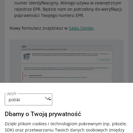
numer identyfikacyjny, którego używa w zewnętrznym
rejestrze EPR. Będzie nam on potrzebny do weryfikacji
poprawności Twojego numeru EPR.
Nowy formularz znajdziesz w
Sales Center
.
język
Dbamy o Twoją prywatność
Dzięki plikom cookies i technologiom pokrewnym
(np. piksele,
SDK)
oraz przetwarzaniu Twoich danych osobowych
(między