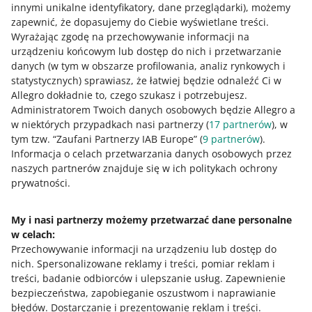
innymi unikalne identyfikatory, dane przeglądarki)
, możemy
Przeczytaj więcej o
EPR
oraz o
rozporządzeniu o
zapewnić, że dopasujemy do Ciebie wyświetlane treści.
bateriach
.
Wyrażając zgodę na przechowywanie informacji na
urządzeniu końcowym lub dostęp do nich i przetwarzanie
danych (w tym w obszarze profilowania, analiz rynkowych i
statystycznych) sprawiasz, że łatwiej będzie odnaleźć Ci w
Jak oceniasz te zmiany/nowości?
Allegro dokładnie to, czego szukasz i potrzebujesz.
Administratorem Twoich danych osobowych będzie Allegro a
0 - Porażka
10 - Rewelacja
w niektórych przypadkach nasi partnerzy (
17
partnerów
), w
tym tzw. “Zaufani Partnerzy IAB Europe” (
9
partnerów
).
0
1
2
3
4
5
6
7
Informacja o celach przetwarzania danych osobowych przez
naszych partnerów znajduje się w ich politykach ochrony
8
9
10
prywatności.
My i nasi partnerzy możemy przetwarzać dane personalne
w celach:
Potrzebujesz pomocy?
Przechowywanie informacji na urządzeniu lub dostęp do
nich
.
Spersonalizowane reklamy i treści, pomiar reklam i
Skontaktuj się z nami
treści, badanie odbiorców i ulepszanie usług
.
Zapewnienie
bezpieczeństwa, zapobieganie oszustwom i naprawianie
błędów
.
Dostarczanie i prezentowanie reklam i treści
.