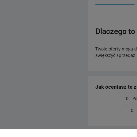
Dlaczego to
Twoje oferty mogą d
zwiększyć sprzedaż 
Jak oceniasz te 
0 - P
0