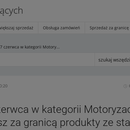
jących
większaj sprzedaż
Obsługa zamówień
Sprzedaż za granicę
Od 17 czerwca w kategorii Motoryzacja sprzedasz za granicą produkty ze stanem innym niż Nowy
szukaj wszędz
0:20
erwca w kategorii Motoryza
z za granicą produkty ze s