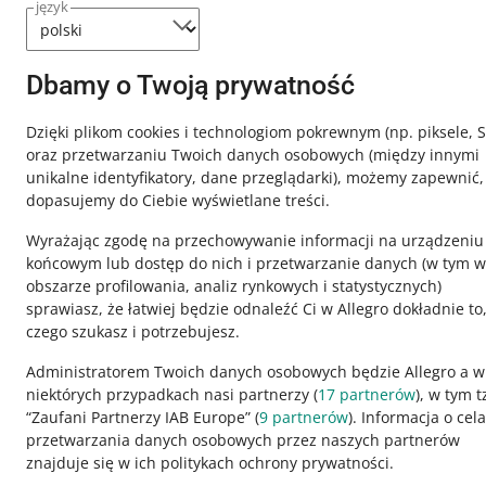
język
Potrzebujesz
Skontaktuj
Dbamy o Twoją prywatność
Dzięki plikom cookies i technologiom pokrewnym
(np. piksele, 
oraz przetwarzaniu Twoich danych osobowych
(między innymi
unikalne identyfikatory, dane przeglądarki)
, możemy zapewnić,
dopasujemy do Ciebie wyświetlane treści.
Wyrażając zgodę na przechowywanie informacji na urządzeniu
końcowym lub dostęp do nich i przetwarzanie danych (w tym w
obszarze profilowania, analiz rynkowych i statystycznych)
sprawiasz, że łatwiej będzie odnaleźć Ci w Allegro dokładnie to
czego szukasz i potrzebujesz.
Ta strona jest też dostępna w innych językach
Administratorem Twoich danych osobowych będzie Allegro a w
niektórych przypadkach nasi partnerzy (
17
partnerów
), w tym t
“Zaufani Partnerzy IAB Europe” (
9
partnerów
). Informacja o cel
wygląd:
motyw jasny
przetwarzania danych osobowych przez naszych partnerów
znajduje się w ich politykach ochrony prywatności.