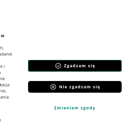
ć
o Gadane
e w
ch
.
badanie
,
Zgadzam się
e i
h
nie
ikacja
Nie zgadzam się
nie
.
iania
Zmieniam zgody
e