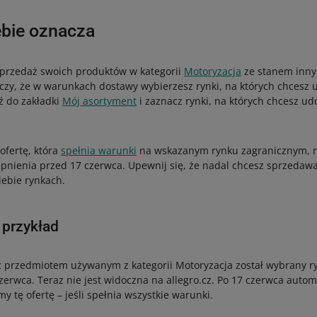
ebie oznacza
sprzedaż swoich produktów w kategorii
Motoryzacja
ze stanem inny
czy, że w warunkach dostawy wybierzesz rynki, na których chcesz u
ź do zakładki
Mój asortyment
i zaznacz rynki, na których chcesz ud
ofertę, która
spełnia warunki
na wskazanym rynku zagranicznym, na
pnienia przed 17 czerwca. Upewnij się, że nadal chcesz sprzedawa
ebie rynkach.
 przykład
z przedmiotem używanym z kategorii Motoryzacja został wybrany ry
zerwca. Teraz nie jest widoczna na allegro.cz. Po 17 czerwca auto
y tę ofertę – jeśli spełnia wszystkie warunki.