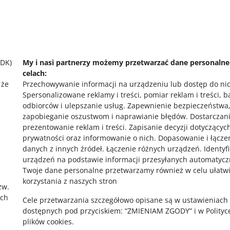
 pomocy?
Zapytaj społecznoś
 się z nami
Zajrzyj na Allegr
SDK)
My i nasi partnerzy możemy przetwarzać dane personaln
celach:
 że
Przechowywanie informacji na urządzeniu lub dostęp do ni
Spersonalizowane reklamy i treści, pomiar reklam i treści, 
odbiorców i ulepszanie usług
.
Zapewnienie bezpieczeństwa
zapobieganie oszustwom i naprawianie błędów
.
Dostarczani
prezentowanie reklam i treści
.
Zapisanie decyzji dotyczącyc
prywatności oraz informowanie o nich
.
Dopasowanie i łącze
,
danych z innych źródeł
.
Łączenie różnych urządzeń
.
Identyf
urządzeń na podstawie informacji przesyłanych automatycz
Twoje dane personalne przetwarzamy również w celu ułatw
korzystania z naszych stron
zw.
ach
Cele przetwarzania szczegółowo opisane są w ustawieniach
dostępnych pod przyciskiem: “ZMIENIAM ZGODY” i w Polityc
plików cookies.