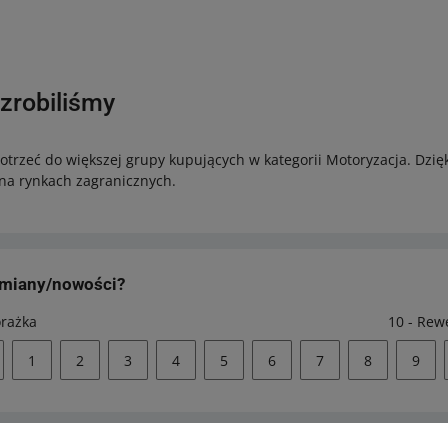
 zrobiliśmy
otrzeć do większej grupy kupujących w kategorii Motoryzacja. Dzi
na rynkach zagranicznych.
zmiany/nowości?
orażka
10 - Rew
1
2
3
4
5
6
7
8
9