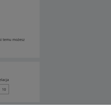
ęki temu możesz
elacja
10