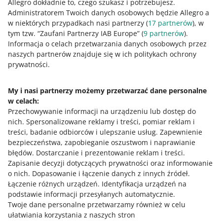
Allegro dokładnie to, czego szukasz i potrzebujesz.
Administratorem Twoich danych osobowych będzie Allegro a
w niektórych przypadkach nasi partnerzy (
17
partnerów
), w
tym tzw. “Zaufani Partnerzy IAB Europe” (
9
partnerów
).
Informacja o celach przetwarzania danych osobowych przez
naszych partnerów znajduje się w ich politykach ochrony
Ta strona jest też dostępna w innych językach
prywatności.
o allegro.pl
My i nasi partnerzy możemy przetwarzać dane personalne
w celach:
polski
Przechowywanie informacji na urządzeniu lub dostęp do
čeština
nich
.
Spersonalizowane reklamy i treści, pomiar reklam i
English
treści, badanie odbiorców i ulepszanie usług
.
Zapewnienie
slovenčina
bezpieczeństwa, zapobieganie oszustwom i naprawianie
błędów
.
Dostarczanie i prezentowanie reklam i treści
.
o allegro.cz
Zapisanie decyzji dotyczących prywatności oraz informowanie
o nich
.
Dopasowanie i łączenie danych z innych źródeł
.
polski
Łączenie różnych urządzeń
.
Identyfikacja urządzeń na
čeština
podstawie informacji przesyłanych automatycznie
.
English
Twoje dane personalne przetwarzamy również w celu
ułatwiania korzystania z naszych stron
slovenčina