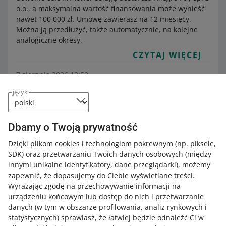
o.o., a maksymalna wartość finansowania może wynieść
nawet 100 000 zł. Umowę zawierasz na 12 miesięcy.
Można ją przedłużyć, także automatycznie, na kolejne
analogiczne okresy.
CZYTAJ WIĘCEJ
7 sierpnia 2026 12:50
Czym jest Pożyczka na większe potrzeby
język
od PKO Banku Polskiego
Kategoria:
Pomoc dla sprzedających
Zwiększaj sprzedaż
Allegro Business
Allegro Kapitał
Dbamy o Twoją prywatność
Pożyczka na większe potrzeby to pożyczka ratalna w
Dzięki plikom cookies i technologiom pokrewnym
(np. piksele,
ofercie Allegro Kapitał, przygotowana specjalnie dla
SDK)
oraz przetwarzaniu Twoich danych osobowych
(między
sprzedających we współpracy z PKO Bankiem Polskim.
innymi unikalne identyfikatory, dane przeglądarki)
, możemy
CZYTAJ WIĘCEJ
zapewnić, że dopasujemy do Ciebie wyświetlane treści.
Wyrażając zgodę na przechowywanie informacji na
urządzeniu końcowym lub dostęp do nich i przetwarzanie
danych (w tym w obszarze profilowania, analiz rynkowych i
statystycznych) sprawiasz, że łatwiej będzie odnaleźć Ci w