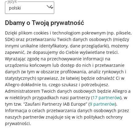
język
Przekładamy zmiany w jakości sprzedaży na 26
sierpnia
Dbamy o Twoją prywatność
24 czerwca 2026 09:07
Dzięki plikom cookies i technologiom pokrewnym
(np. piksele,
SDK)
Dowiedz się, co poprawiliśmy w zakładce Nowe wyniki i
oraz przetwarzaniu Twoich danych osobowych
(między
innymi unikalne identyfikatory, dane przeglądarki)
dlaczego przesuwamy na później zmiany w jakości
, możemy
zapewnić, że dopasujemy do Ciebie wyświetlane treści.
sprzedaży.
Wyrażając zgodę na przechowywanie informacji na
urządzeniu końcowym lub dostęp do nich i przetwarzanie
Uwzględniliśmy Wasze sugestie – zobacz
danych (w tym w obszarze profilowania, analiz rynkowych i
zaktualizowane zmiany w jakości sprzedaży
statystycznych) sprawiasz, że łatwiej będzie odnaleźć Ci w
20 maja 2026 16:07
Allegro dokładnie to, czego szukasz i potrzebujesz.
Administratorem Twoich danych osobowych będzie Allegro a
Po ogłoszeniu zmian, które planujemy, dostaliśmy od
w niektórych przypadkach nasi partnerzy (
17
partnerów
), w
Was mnóstwo cennych komentarzy. Na ich podstawie
tym tzw. “Zaufani Partnerzy IAB Europe” (
9
partnerów
).
przygotowaliśmy zaktualizowaną wersję, która lepiej
Informacja o celach przetwarzania danych osobowych przez
odpowie na potrzeby sprzedających.
naszych partnerów znajduje się w ich politykach ochrony
prywatności.
Jakość mojej sprzedaży: w zakładce Nowe wyniki
wyświetlamy niepełne dane dla jednej z miar