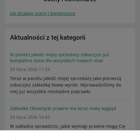
Jak działają oceny i komentarze
Aktualności z tej kategorii
W panelu Jakość mojej sprzedaży zobaczysz już
kompletne dane dla wszystkich nowych miar
29 lipca 2026 11:24
Teraz w panelu Jakość mojej sprzedaży jako pierwszą
zobaczysz zakładkę Nowe wyniki. Wprowadziliśmy do
niej już wszystkie niezbędne poprawki.
Zakładka Obowiązki prawne ma teraz nowy wygląd
29 lipca 2026 10:43
W zakładce sprawdzisz, jakie wymogi prawne mogą Cię
obowiązywać i dostosujesz swoją sprzedaż do zmian w
przepisach krajowych i europejskich.