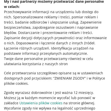
My i nasi partnerzy możemy przetwarzać dane personalne
6 maja 2026 15:27
w celach:
W zakładce Nowe wyniki w mierze Terminowe
Przechowywanie informacji na urządzeniu lub dostęp do
odpowiedzi nie uwzględniamy jeszcze pytań, które
nich
.
Spersonalizowane reklamy i treści, pomiar reklam i
kupujący zadał Ci przez opcję Zapytaj o zakup. Będziemy
treści, badanie odbiorców i ulepszanie usług
.
Zapewnienie
to robić po 1 czerwca.
bezpieczeństwa, zapobieganie oszustwom i naprawianie
błędów
.
Dostarczanie i prezentowanie reklam i treści
.
ZOBACZ STARSZE
Zapisanie decyzji dotyczących prywatności oraz informowanie
o nich
.
Dopasowanie i łączenie danych z innych źródeł
.
Łączenie różnych urządzeń
.
Identyfikacja urządzeń na
podstawie informacji przesyłanych automatycznie
.
Twoje dane personalne przetwarzamy również w celu
ułatwiania korzystania z naszych stron
Cele przetwarzania szczegółowo opisane są w ustawieniach
dostępnych pod przyciskiem: “ZMIENIAM ZGODY” i w Polityce
plików cookies.
Zgodę wyrażasz dobrowolnie i jest ważna 12 miesięcy.
Możesz ją w każdym momencie wycofać lub ponowić w
zakładce
Ustawienia plików cookies
na stronie głównej.
Wycofanie zgody nie wpływa na legalność uprzedniego