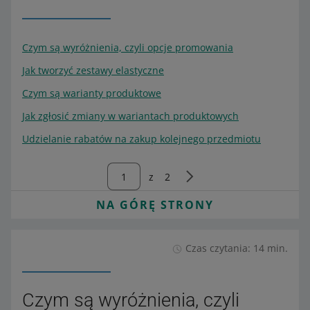
Czym są wyróżnienia, czyli opcje promowania
Jak tworzyć zestawy elastyczne
Czym są warianty produktowe
Jak zgłosić zmiany w wariantach produktowych
Udzielanie rabatów na zakup kolejnego przedmiotu
z
2
NA GÓRĘ STRONY
Czas czytania: 14 min.
Czym są wyróżnienia, czyli