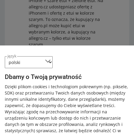
iPhone + szare etui + zielone etui. Na
allegro.cz udostępniasz ofertę z
iPhonem i ofertę z etui w kolorze
szarym. To oznacza, że kupujący na
allegro.pl może kupić etui w
wybranym kolorze, a kupujący na
allegro.cz – tylko etui w kolorze
szarym.
język
Dbamy o Twoją prywatność
Jeśli oferta z Twojego zestawu zostanie zakończona,
przestaniemy wyświetlać ją jako możliwą do zakupu w
Dzięki plikom cookies i technologiom pokrewnym
(np. piksele,
zestawie. Pokażemy ją w zestawie ponownie, jeśli ją
SDK)
oraz przetwarzaniu Twoich danych osobowych
(między
wznowisz. Gdy tylko jedna oferta będzie aktywna –
innymi unikalne identyfikatory, dane przeglądarki)
, możemy
przestaniemy wyświetlać taki zestaw klientom. Pokażemy
zapewnić, że dopasujemy do Ciebie wyświetlane treści.
go ponownie, gdy wznowisz zakończone oferty.
Wyrażając zgodę na przechowywanie informacji na
urządzeniu końcowym lub dostęp do nich i przetwarzanie
Status oferty sprawdzisz w zakładce
Mój asortyment
. Aby
danych (w tym w obszarze profilowania, analiz rynkowych i
sprawdzić, która oferta jest dostępna do zakupu w
statystycznych) sprawiasz, że łatwiej będzie odnaleźć Ci w