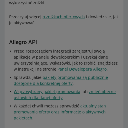
wykorzystać zniżki.
Przeczytaj więcej
o zniżkach ofertowych
i dowiedz się, jak
je aktywować.
Allegro API
Przed rozpoczęciem integracji zarejestruj swoją
aplikację w panelu deweloperskim i uzyskaj dane
uwierzytelniające. Wskazówki, jak to zrobić, znajdziesz
w instrukcji na stronie
Panel Dewelopera Allegro
.
Sprawdź, jakie
pakiety promowania są publicznie
dostępne dla konkretnej oferty
.
Włącz wybrany pakiet promowania
lub
zmień obecne
ustawień dla danej oferty
.
W każdej chwili możesz sprawdzić
aktualny stan
promowania oferty oraz informacje o aktywnych
pakietach
.