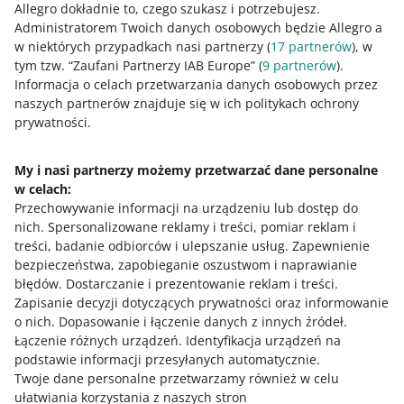
zestawie na wybranym rynku, przejdź do sekcji
Zestawy
Allegro dokładnie to, czego szukasz i potrzebujesz.
elastyczne
i edycji zestawu. Dostępność oferty do
Administratorem Twoich danych osobowych będzie Allegro a
zakupu w zestawie oznaczamy odpowiednią flagą – na
w niektórych przypadkach nasi partnerzy (
17
partnerów
), w
przykład dla zestawu dostępnego na allegro.pl i
tym tzw. “Zaufani Partnerzy IAB Europe” (
9
partnerów
).
allegro.cz wyświetlimy flagę Polski i Czech.
Informacja o celach przetwarzania danych osobowych przez
naszych partnerów znajduje się w ich politykach ochrony
prywatności.
Jeśli oferta nie będzie dostępna do zakupu w zestawie na
danym rynku – flaga będzie wyszarzona i wyświetlimy
przy niej odpowiedni komunikat.
My i nasi partnerzy możemy przetwarzać dane personalne
w celach:
Przechowywanie informacji na urządzeniu lub dostęp do
Jak ustawić rabat w gotowym zestawie
nich
.
Spersonalizowane reklamy i treści, pomiar reklam i
treści, badanie odbiorców i ulepszanie usług
.
Zapewnienie
bezpieczeństwa, zapobieganie oszustwom i naprawianie
Przejdź do sekcji
Zestawy elastyczne
w zakładce
błędów
.
Dostarczanie i prezentowanie reklam i treści
.
Zestawy ofert
.
Zapisanie decyzji dotyczących prywatności oraz informowanie
Kliknij ikonę ołówka przy wybranym zestawie.
o nich
.
Dopasowanie i łączenie danych z innych źródeł
.
Łączenie różnych urządzeń
.
Identyfikacja urządzeń na
Wybierz
Dodaj rabat
.
podstawie informacji przesyłanych automatycznie
.
Twoje dane personalne przetwarzamy również w celu
Możesz to zrobić na 2 sposoby:
ułatwiania korzystania z naszych stron