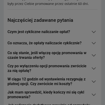
były przez Ciebie promowane przez ostatnie 60 dni.
Najczęściej zadawane pytania
Czym jest cykliczne naliczanie opłat?
Co oznacza, że opłaty naliczacie cyklicznie?
To określony czas, w którym promujesz swoje oferty.
Każdą opcję promowania odnawiamy automatycznie. W
Co się stanie, jeśli włączę opcję promowania w
zależności od tego, jaką opcję promowania wybierzesz,
Jeden cykl opłat to:
czasie trwania oferty?
będzie to 10 dni – dla Wyróżnienia i Promowania na
dla Wyróżnienia i Promowania na stronie działu –10
stronie działu lub 1 dzień – dla Wyróżnienia
Czy po wyłączeniu opcji promowania zwrócicie
Jeśli w trwającej ofercie dodasz opcję promowania, po
dni
Elastycznego.
za nią opłatę?
prostu ją włączymy i rozpoczniemy cykl naliczania opłat
dla Wyróżnienia Elastycznego – 1 dzień.
zgodnie z wybraną przez Ciebie opcją. Sprawdzisz to w
W ciągu 12 godzin od wystawienia rezygnuję z
Nie. W trakcie jednego cyklu możesz w dowolnym
zakładce
Rozliczenia z Allegro
, w części Historia operacji.
płatnej opcji. Czy zwrócicie mi koszty?
Gdy promujesz ofertę, naliczymy opłaty z góry za
momencie wyłączyć promowanie. Nie wpłynie to jednak
pierwszy cykl. Jeśli to tym czasie nadal będziesz
na wysokość opłaty naliczonej na początku cyklu.
Jak mam sprawdzić, kiedy kończy mi się cykl
Nie. Opłaty naliczamy z góry i są one bezzwrotne.
promować ofertę, naliczymy opłaty za kolejny cykl.
promowania?