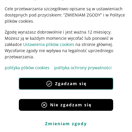
ustaw rabat
na cały zestaw
–
sprawdź
Cele przetwarzania szczegółowo opisane są w ustawieniach
ustaw rabat
na wybrane pozycje
–
sprawdź
dostępnych pod przyciskiem: “ZMIENIAM ZGODY” i w Polityce
plików cookies.
Kliknij [zapisz zestaw]. Gotowe!
Zgodę wyrażasz dobrowolnie i jest ważna 12 miesięcy.
Możesz ją w każdym momencie wycofać lub ponowić w
Jak ustawić rabat na cały zestaw
zakładce
Ustawienia plików cookies
na stronie głównej.
Wycofanie zgody nie wpływa na legalność uprzedniego
Podaj procent rabatu dla całego zestawu. Możesz to
przetwarzania.
zrobić osobno dla każdego rynku albo skopiować go na
pozostałe rynki.
polityka plików cookies
polityka ochrony prywatności
Zgadzam się
Nie zgadzam się
Zmieniam zgody