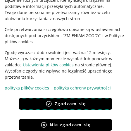
Łączenie różnych urządzeń
.
Identyfikacja urządzeń na
podstawie informacji przesyłanych automatycznie
.
Zajrzyj na Allegro Gadane
Twoje dane personalne przetwarzamy również w celu
ułatwiania korzystania z naszych stron
Cele przetwarzania szczegółowo opisane są w ustawieniach
dostępnych pod przyciskiem: “ZMIENIAM ZGODY” i w Polityce
plików cookies.
Zgodę wyrażasz dobrowolnie i jest ważna 12 miesięcy.
Możesz ją w każdym momencie wycofać lub ponowić w
zakładce
Ustawienia plików cookies
na stronie głównej.
Wycofanie zgody nie wpływa na legalność uprzedniego
Ta strona jest też dostępna w innych językach
przetwarzania.
polityka plików cookies
polityka ochrony prywatności
wygląd:
motyw jasny
Zgadzam się
Nie zgadzam się
Serwisy Grupy Allegro