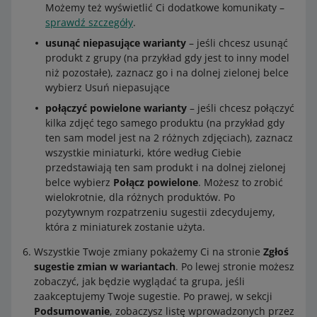
Możemy też wyświetlić Ci dodatkowe komunikaty –
sprawdź szczegóły
.
usunąć niepasujące warianty
– jeśli chcesz usunąć
produkt z grupy (na przykład gdy jest to inny model
niż pozostałe), zaznacz go i na dolnej zielonej belce
wybierz Usuń niepasujące
połączyć powielone warianty
– jeśli chcesz połączyć
kilka zdjęć tego samego produktu (na przykład gdy
ten sam model jest na 2 różnych zdjęciach), zaznacz
wszystkie miniaturki, które według Ciebie
przedstawiają ten sam produkt i na dolnej zielonej
belce wybierz
Połącz powielone
. Możesz to zrobić
wielokrotnie, dla różnych produktów. Po
pozytywnym rozpatrzeniu sugestii zdecydujemy,
która z miniaturek zostanie użyta.
Wszystkie Twoje zmiany pokażemy Ci na stronie
Zgłoś
sugestie zmian w wariantach
. Po lewej stronie możesz
zobaczyć, jak będzie wyglądać ta grupa, jeśli
zaakceptujemy Twoje sugestie. Po prawej, w sekcji
Podsumowanie
, zobaczysz listę wprowadzonych przez