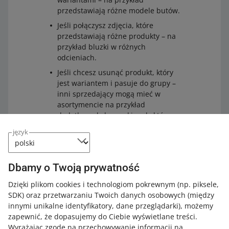
przedstawiają różne modele butów.
Jeśli połączysz zdjęcia, które
przedstawiają różne produkty – na
przykład bluzki w różnych
odcieniach.
Jeśli chcesz usunąć produkt, który
jest wariantem i pasuje do grupy –
inni sprzedający mogą mieć w
asortymencie na przykład
dodatkowe kolory sukienek, które
znajdą się w grupie razem z
język
Twoimi.
Dbamy o Twoją prywatność
Dzięki plikom cookies i technologiom pokrewnym
(np. piksele,
SDK)
oraz przetwarzaniu Twoich danych osobowych
(między
Poszerz wiedzę z Akademią Allegro
innymi unikalne identyfikatory, dane przeglądarki)
, możemy
zapewnić, że dopasujemy do Ciebie wyświetlane treści.
Sprawdź bezpłatne kursy, webinary i podcasty.
Wyrażając zgodę na przechowywanie informacji na