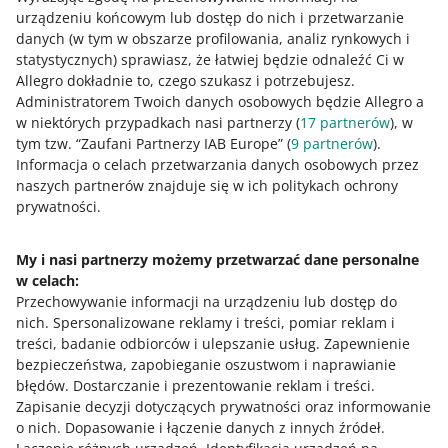
urządzeniu końcowym lub dostęp do nich i przetwarzanie
Wszystkie
(1)
Szybkie wskazówki
(1)
danych (w tym w obszarze profilowania, analiz rynkowych i
statystycznych) sprawiasz, że łatwiej będzie odnaleźć Ci w
Allegro dokładnie to, czego szukasz i potrzebujesz.
3 MIN
SZYBKA WSKAZÓWKA
Administratorem Twoich danych osobowych będzie Allegro a
Ulepsz warianty produktowe w Twojej
w niektórych przypadkach nasi partnerzy (
17
partnerów
), w
ofercie
tym tzw. “Zaufani Partnerzy IAB Europe” (
9
partnerów
).
Informacja o celach przetwarzania danych osobowych przez
naszych partnerów znajduje się w ich politykach ochrony
prywatności.
My i nasi partnerzy możemy przetwarzać dane personalne
w celach:
Potrzebujesz pomocy?
Przechowywanie informacji na urządzeniu lub dostęp do
nich
.
Spersonalizowane reklamy i treści, pomiar reklam i
Skontaktuj się z nami
treści, badanie odbiorców i ulepszanie usług
.
Zapewnienie
bezpieczeństwa, zapobieganie oszustwom i naprawianie
błędów
.
Dostarczanie i prezentowanie reklam i treści
.
Zapisanie decyzji dotyczących prywatności oraz informowanie
Zapytaj społeczność
o nich
.
Dopasowanie i łączenie danych z innych źródeł
.