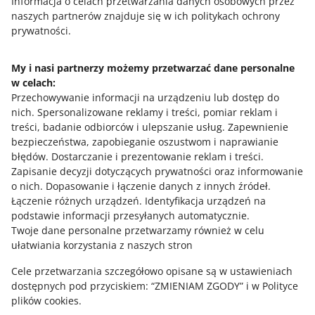
Informacja o celach przetwarzania danych osobowych przez
o allegro.cz
naszych partnerów znajduje się w ich politykach ochrony
polski
prywatności.
čeština
English
My i nasi partnerzy możemy przetwarzać dane personalne
slovenčina
w celach:
Przechowywanie informacji na urządzeniu lub dostęp do
magyar
nich
.
Spersonalizowane reklamy i treści, pomiar reklam i
treści, badanie odbiorców i ulepszanie usług
.
Zapewnienie
o allegro.sk
bezpieczeństwa, zapobieganie oszustwom i naprawianie
polski
błędów
.
Dostarczanie i prezentowanie reklam i treści
.
čeština
Zapisanie decyzji dotyczących prywatności oraz informowanie
o nich
.
Dopasowanie i łączenie danych z innych źródeł
.
English
Łączenie różnych urządzeń
.
Identyfikacja urządzeń na
slovenčina
podstawie informacji przesyłanych automatycznie
.
magyar
Twoje dane personalne przetwarzamy również w celu
ułatwiania korzystania z naszych stron
o allegro.hu
Cele przetwarzania szczegółowo opisane są w ustawieniach
polski
dostępnych pod przyciskiem: “ZMIENIAM ZGODY” i w Polityce
čeština
plików cookies.