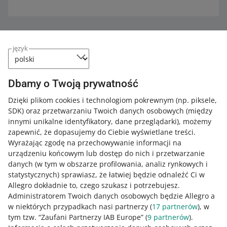
język
Dbamy o Twoją prywatność
Dzięki plikom cookies i technologiom pokrewnym
(np. piksele,
SDK)
oraz przetwarzaniu Twoich danych osobowych
(między
Ta strona jest też dostępna w innych językach
innymi unikalne identyfikatory, dane przeglądarki)
, możemy
zapewnić, że dopasujemy do Ciebie wyświetlane treści.
o allegro.pl
Wyrażając zgodę na przechowywanie informacji na
urządzeniu końcowym lub dostęp do nich i przetwarzanie
polski
danych (w tym w obszarze profilowania, analiz rynkowych i
čeština
statystycznych) sprawiasz, że łatwiej będzie odnaleźć Ci w
English
Allegro dokładnie to, czego szukasz i potrzebujesz.
slovenčina
Administratorem Twoich danych osobowych będzie Allegro a
w niektórych przypadkach nasi partnerzy (
17
partnerów
), w
magyar
tym tzw. “Zaufani Partnerzy IAB Europe” (
9
partnerów
).