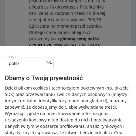
Jeśli dodatkowo udostępnisz ofertę na
allegro.cz i skorzystasz z Przelicznika
cen, cena w koronach czeskich dla tej
samej oferty będzie wynosić 703,33
CZK (cena na moment przeliczenia).
Dlatego na business.allegro.cz
pokażemy jako
główną cenę netto
571,81 CZK
, stawkę VAT 23% i cenę
brutto 703,33 CZK.
język
Dbamy o Twoją prywatność
Dzięki plikom cookies i technologiom pokrewnym
(np. piksele,
Jak możesz kupować na Allegro
SDK)
oraz przetwarzaniu Twoich danych osobowych
(między
Business
innymi unikalne identyfikatory, dane przeglądarki)
, możemy
zapewnić, że dopasujemy do Ciebie wyświetlane treści.
Wyrażając zgodę na przechowywanie informacji na
Chcesz skorzystać z opcji przeznaczonych dla
urządzeniu końcowym lub dostęp do nich i przetwarzanie
przedsiębiorców i robić korzystne zakupy firmowe?
danych (w tym w obszarze profilowania, analiz rynkowych i
Dowiedz się,
jak kupować na Allegro Business
.
statystycznych) sprawiasz, że łatwiej będzie odnaleźć Ci w