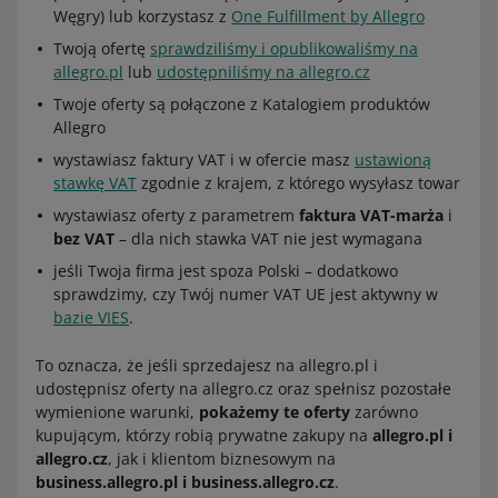
Węgry) lub korzystasz z
One Fulfillment by Allegro
Twoją ofertę
sprawdziliśmy i opublikowaliśmy na
allegro.pl
lub
udostępniliśmy na allegro.cz
Twoje oferty są połączone z Katalogiem produktów
Allegro
wystawiasz faktury VAT i w ofercie masz
ustawioną
stawkę VAT
zgodnie z krajem, z którego wysyłasz towar
wystawiasz oferty z parametrem
faktura VAT-marża
i
bez VAT
– dla nich stawka VAT nie jest wymagana
jeśli Twoja firma jest spoza Polski – dodatkowo
sprawdzimy, czy Twój numer VAT UE jest aktywny w
bazie VIES
.
To oznacza, że jeśli sprzedajesz na allegro.pl i
udostępnisz oferty na allegro.cz oraz spełnisz pozostałe
wymienione warunki,
pokażemy te oferty
zarówno
kupującym, którzy robią prywatne zakupy na
allegro.pl i
allegro.cz
, jak i klientom biznesowym na
business.allegro.pl i business.allegro.cz
.