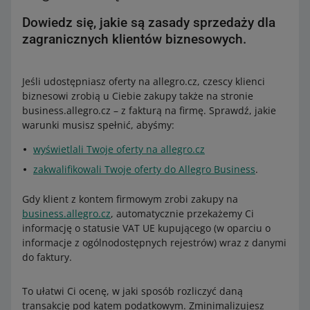
automatycznie przekażemy Ci informację o jego
statusie
Dowiedz się, jakie są zasady sprzedaży dla
VAT UE
(w oparciu o informacje z ogólnodostępnych
zagranicznych klientów biznesowych.
rejestrów) wraz z danymi do faktury. To ułatwi Ci decyzję,
w jaki sposób udokumentować transakcję.
Sprawdź
szczegóły
.
Jeśli udostępniasz oferty na allegro.cz, czescy klienci
biznesowi zrobią u Ciebie zakupy także na stronie
business.allegro.cz – z fakturą na firmę. Sprawdź, jakie
warunki musisz spełnić, abyśmy:
wyświetlali Twoje oferty na allegro.cz
zakwalifikowali Twoje oferty do Allegro Business
.
Gdy klient z kontem firmowym zrobi zakupy na
business.allegro.cz
, automatycznie przekażemy Ci
informację o statusie VAT UE kupującego (w oparciu o
informacje z ogólnodostępnych rejestrów) wraz z danymi
do faktury.
To ułatwi Ci ocenę, w jaki sposób rozliczyć daną
transakcję pod kątem podatkowym. Zminimalizujesz