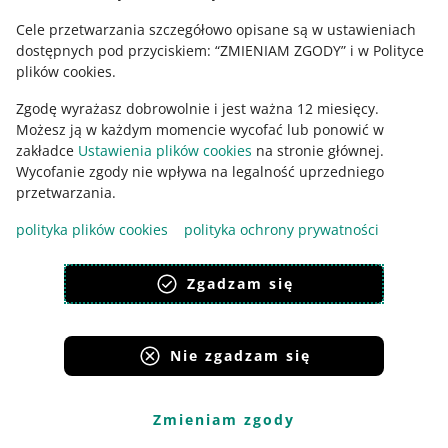
asortyment, który możesz sprzedawać tylko do firm – na
Cele przetwarzania szczegółowo opisane są w ustawieniach
fakturę.
dostępnych pod przyciskiem: “ZMIENIAM ZGODY” i w Polityce
plików cookies.
Na czym to polega
Zgodę wyrażasz dobrowolnie i jest ważna 12 miesięcy.
Możesz ją w każdym momencie wycofać lub ponowić w
Jeśli chcesz, aby Twoja oferta była widoczna tylko na
zakładce
Ustawienia plików cookies
na stronie głównej.
Allegro Business, podczas wystawiania oferty:
Wycofanie zgody nie wpływa na legalność uprzedniego
przetwarzania.
zaznacz w
Opcjach faktury
: faktura VAT, faktura VAT
marża lub faktura bez VAT
polityka plików cookies
polityka ochrony prywatności
w miejscu
Kto może kupić ofertę wybierz
: tylko
klienci biznesowi
Zgadzam się
w przypadku faktury VAT, uzupełnij tę stawkę.
Wtedy taką ofertę pokażemy wyłącznie na Allegro
Nie zgadzam się
Business (business.allegro.pl lub business.allegro.cz).
Oferta dla biznesu jest przeznaczona wyłącznie dla
Zmieniam zgody
klientów, którzy robią zakupy na firmę z fakturą. Ma ona