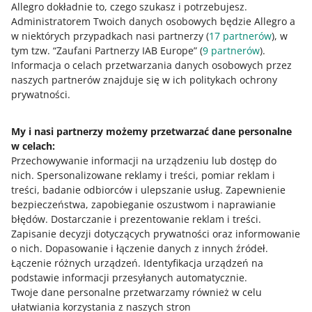
Allegro dokładnie to, czego szukasz i potrzebujesz.
Administratorem Twoich danych osobowych będzie Allegro a
w niektórych przypadkach nasi partnerzy (
17
partnerów
), w
Czas czytania: 2 min.
tym tzw. “Zaufani Partnerzy IAB Europe” (
9
partnerów
).
Informacja o celach przetwarzania danych osobowych przez
naszych partnerów znajduje się w ich politykach ochrony
Jak przygotować dodatkowe
prywatności.
oferty tylko dla klientów
My i nasi partnerzy możemy przetwarzać dane personalne
biznesowych
w celach:
Przechowywanie informacji na urządzeniu lub dostęp do
W formularzu wystawiania możesz
nich
.
Spersonalizowane reklamy i treści, pomiar reklam i
zaznaczyć, że udostępniasz zakupy w
treści, badanie odbiorców i ulepszanie usług
.
Zapewnienie
ofercie tylko klientom biznesowym - z
bezpieczeństwa, zapobieganie oszustwom i naprawianie
kontem firmowym. Twoja oferta będzie przy
błędów
.
Dostarczanie i prezentowanie reklam i treści
.
tym widoczna tylko na Allegro Business.
Zapisanie decyzji dotyczących prywatności oraz informowanie
o nich
.
Dopasowanie i łączenie danych z innych źródeł
.
Łączenie różnych urządzeń
.
Identyfikacja urządzeń na
Jeśli masz
konto firmowe
, możesz przygotować
podstawie informacji przesyłanych automatycznie
.
dodatkowe oferty przeznaczone tylko dla kupujących
Twoje dane personalne przetwarzamy również w celu
przedsiębiorców. Dzięki temu możesz zaoferować
ułatwiania korzystania z naszych stron