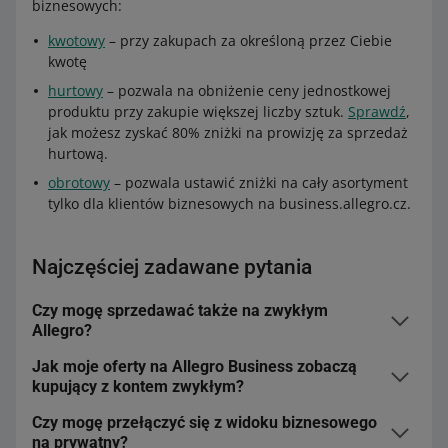
biznesowych:
kwotowy
– przy zakupach za określoną przez Ciebie
kwotę
hurtowy
– pozwala na obniżenie ceny jednostkowej
produktu przy zakupie większej liczby sztuk.
Sprawdź
,
jak możesz zyskać 80% zniżki na prowizję za sprzedaż
hurtową.
obrotowy
– pozwala ustawić zniżki na cały asortyment
tylko dla klientów biznesowych na business.allegro.cz.
Najczęściej zadawane pytania
Czy mogę sprzedawać także na zwykłym
Allegro?
Jak moje oferty na Allegro Business zobaczą
Twoje oferty będą widoczne zarówno w Allegro
kupujący z kontem zwykłym?
Business, jak i w zwykłej wersji serwisu.
Klienci
biznesowi będą mogli skorzystać z dodatkowych opcji, na
Czy mogę przełączyć się z widoku biznesowego
Kupujący z kontem zwykłym będą mogli przeglądać
przykład rabatów kwotowych. Wszyscy pozostali zrobią
na prywatny?