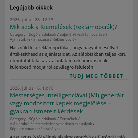
Legújabb cikkek
2026. július 28. 12:13
Mik azok a Kiemelések (reklámopciók)?
Category:
Súgó eladóknak
Saját értékesítés növelése
Ajánlatok reklámozása
Reklámopciók
Használd ki a reklámopciókat, hogy nagyobb eséllyel
értékesíthesd az ajánlataidat. Az alábbiakban teljes körű
útmutatót találsz az ajánlataid reklámozásának
különböző módjairól az Allegro felületén.
TUDJ MEG TÖBBET
2026. július 16. 10:16
Mesterséges intelligenciával (MI) generált
vagy módosított képek megjelölése –
gyakran ismételt kérdések
Category:
Súgó eladóknak
Termékek
Ajánlatokra és termékekre vonatkozó szabályok
Képekre vonatkozó szabályok
Augusztus 2-tól válnak alkalmazandóvá az Európai Unió