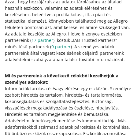
Azzal, hogy hozzájárulsz az adatok tárolásához az általad
használt eszközön, valamint az adatok eléréséhez és
kezeléséhez, beleértve a profilalkotást, ill. a piaci és
statisztikai elemzést, könnyebben találhatod meg az Allegro
felületén pontosan azt, amit keresel és amire szükséged van.
Az adataid kezelője az Allegro, illetve bizonyos esetekben
partnereink (
17
partner
), köztük „IAB Trusted Partners”
minősítésű partnerek (
9
partner
). A személyes adatok
Ez az oldal más nyelveken is elérhető.
partnereink által végzett kezelésének céljairól partnereink
adatvédelmi szabályzatában találsz további információkat.
Bővebben erről: allegro.pl
Mi és partnereink a következő célokból kezelhetjük a
polski
személyes adatokat:
čeština
Információk tárolása és/vagy elérése egy eszközön
.
Személyre
English
szabott hirdetés és tartalom, hirdetés- és tartalommérés,
slovenčina
közönségkutatás és szolgáltatásfejlesztés
.
Biztonság,
visszaélések megakadályozása és észlelése, hibajavítás
.
Bővebben erről: allegro.cz
Hirdetés és tartalom megjelenítése és bemutatása
.
Adatvédelmi lehetőségek mentése és kommunikációja
.
Más
polski
adatforrásokból származó adatok párosítása és kombinálása
.
čeština
Különböző eszközök összekapcsolása
.
Eszközök azonosítása