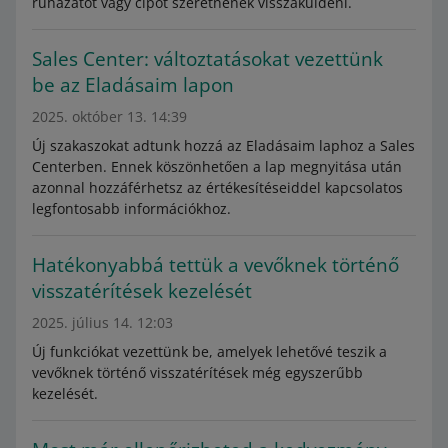
ruházatot vagy cipőt szeretnének visszaküldeni.
Sales Center: változtatásokat vezettünk
be az Eladásaim lapon
2025. október 13. 14:39
Új szakaszokat adtunk hozzá az Eladásaim laphoz a Sales
Centerben. Ennek köszönhetően a lap megnyitása után
azonnal hozzáférhetsz az értékesítéseiddel kapcsolatos
legfontosabb információkhoz.
Hatékonyabbá tettük a vevőknek történő
visszatérítések kezelését
2025. július 14. 12:03
Új funkciókat vezettünk be, amelyek lehetővé teszik a
vevőknek történő visszatérítések még egyszerűbb
kezelését.