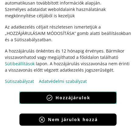
English
automatikusan továbbított információk alapján
.
Személyes adataidat weboldalaink használatának
slovenčina
megkönnyítése céljából is kezeljük
Bővebben erről: allegro.sk
Az adatkezelés céljait részletesen ismertetjük a
polski
„HOZZÁJÁRULÁSAIM MÓDOSÍTÁSA” gomb alatti beállításokban
és a Sütiszabályzatban.
čeština
English
A hozzájárulás önkéntes és 12 hónapig érvényes. Bármikor
slovenčina
visszavonhatod vagy megújíthatod a főoldalon található
Sütibeállítások
lapon. A hozzájárulás visszavonása nem érinti
a visszavonás előtt végzett adatkezelés jogszerűségét.
Sütiszabályzat
Adatvédelmi szabályzat
megjelenítés:
világos mód
Hozzájárulok
Nem járulok hozzá
Allegro Group Services