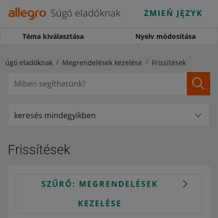
Súgó eladóknak
ZMIEŃ JĘZYK
Téma kiválasztása
Nyelv módosítása
Súgó eladóknak
Megrendelések kezelése
Frissítések
keresés mindegyikben
Frissítések
SZŰRŐ: MEGRENDELÉSEK
KEZELÉSE